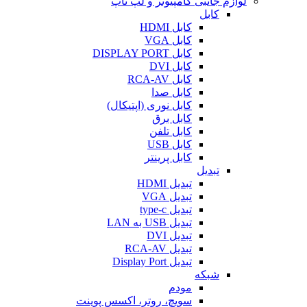
لوازم جانبی کامپیوتر و لپ تاپ
کابل
کابل HDMI
کابل VGA
کابل DISPLAY PORT
کابل DVI
کابل RCA-AV
کابل صدا
کابل نوری (اپتیکال)
کابل برق
کابل تلفن
کابل USB
کابل پرینتر
تبدیل
تبدیل HDMI
تبدیل VGA
تبدیل type-c
تبدیل USB به LAN
تبدیل DVI
تبدیل RCA-AV
تبدیل Display Port
شبکه
مودم
سویچ، روتر، اکسس پوینت