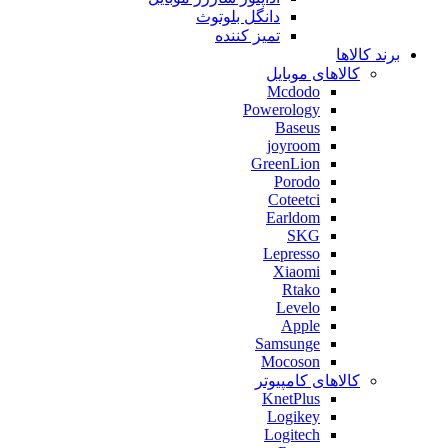
دانگل بلوتوث
تمیز کننده
برند کالاها
کالاهای موبایل
Mcdodo
Powerology
Baseus
joyroom
GreenLion
Porodo
Coteetci
Earldom
SKG
Lepresso
Xiaomi
Rtako
Levelo
Apple
Samsunge
Mocoson
کالاهای کامپیوتر
KnetPlus
Logikey
Logitech