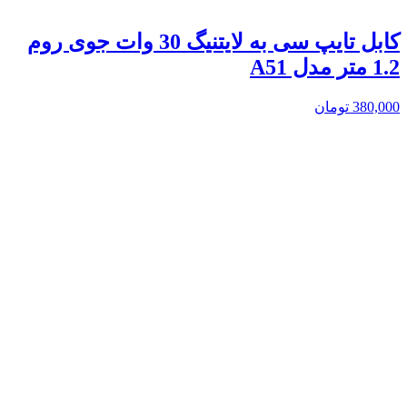
کابل تایپ سی به لایتنیگ 30 وات جوی روم
1.2 متر مدل A51
380,000
تومان