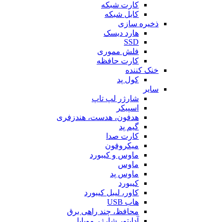
کارت شبکه
کابل شبکه
ذخیره سازی
هارد دیسک
SSD
فلش مموری
کارت حافظه
خنک کننده
کول پد
سایر
شارژر لپ تاپ
اسپیکر
هدفون، هدست، هندزفری
گیم پد
کارت صدا
میکروفون
ماوس و کیبورد
ماوس
ماوس پد
کیبورد
کاور، لیبل کیبورد
هاب USB
محافظ، چند راهی برق
آداپتور شارژر موبایل