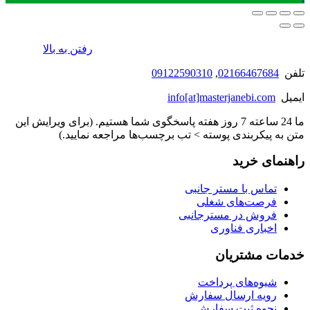
رفتن به بالا
تلفن
02166467684
,
09122590310
ایمیل
info[at]masterjanebi.com
ما 24 ساعته 7 روز هفته پاسخگوی شما هستیم. (برای ویرایش این
متن به پیکربندی پوسته > تب برچسب‌ها مراجعه نمایید.)
راهنمای خرید
تماس با مستر جانبی
فرصت‌های شغلی
فروش در مسترجانبی
اخباری فناوری
خدمات مشتریان
شیوه‌های پرداخت
رویه ارسال سفارش
نحوه ثبت سفارش