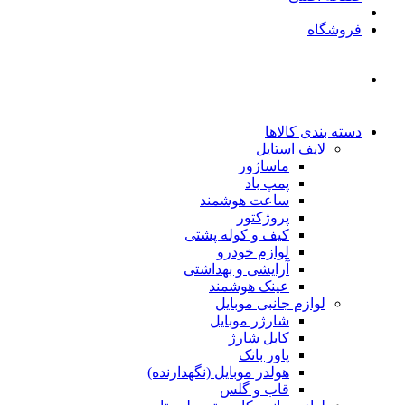
فروشگاه
دسته بندی کالاها
لایف استایل
ماساژور
پمپ باد
ساعت هوشمند
پروژکتور
کیف و کوله پشتی
لوازم خودرو
آرایشی و بهداشتی
عینک هوشمند
لوازم جانبی موبایل
شارژر موبایل
کابل شارژ
پاور بانک
هولدر موبایل (نگهدارنده)
قاب و گلس