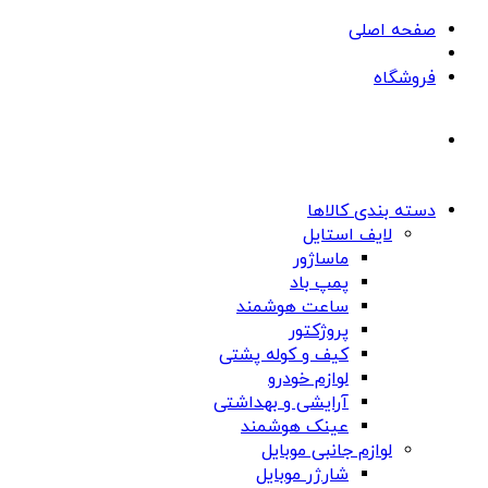
صفحه اصلی
فروشگاه
دسته بندی کالاها
لایف استایل
ماساژور
پمپ باد
ساعت هوشمند
پروژکتور
کیف و کوله پشتی
لوازم خودرو
آرایشی و بهداشتی
عینک هوشمند
لوازم جانبی موبایل
شارژر موبایل