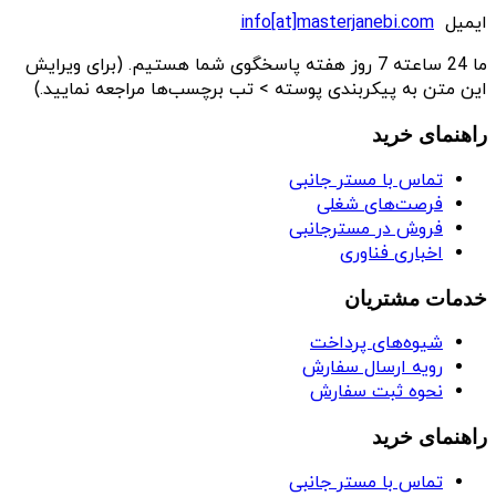
ایمیل
info[at]masterjanebi.com
ما 24 ساعته 7 روز هفته پاسخگوی شما هستیم. (برای ویرایش
این متن به پیکربندی پوسته > تب برچسب‌ها مراجعه نمایید.)
راهنمای خرید
تماس با مستر جانبی
فرصت‌های شغلی
فروش در مسترجانبی
اخباری فناوری
خدمات مشتریان
شیوه‌های پرداخت
رویه ارسال سفارش
نحوه ثبت سفارش
راهنمای خرید
تماس با مستر جانبی