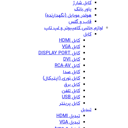
کابل شارژ
پاور بانک
هولدر موبایل (نگهدارنده)
قاب و گلس
لوازم جانبی کامپیوتر و لپ تاپ
کابل
کابل HDMI
کابل VGA
کابل DISPLAY PORT
کابل DVI
کابل RCA-AV
کابل صدا
کابل نوری (اپتیکال)
کابل برق
کابل تلفن
کابل USB
کابل پرینتر
تبدیل
تبدیل HDMI
تبدیل VGA