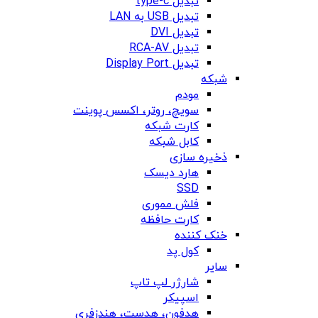
تبدیل type-c
تبدیل USB به LAN
تبدیل DVI
تبدیل RCA-AV
تبدیل Display Port
شبکه
مودم
سویچ، روتر، اکسس پوینت
کارت شبکه
کابل شبکه
ذخیره سازی
هارد دیسک
SSD
فلش مموری
کارت حافظه
خنک کننده
کول پد
سایر
شارژر لپ تاپ
اسپیکر
هدفون، هدست، هندزفری