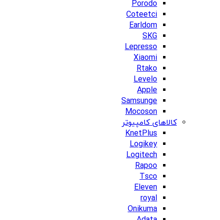
Porodo
Coteetci
Earldom
SKG
Lepresso
Xiaomi
Rtako
Levelo
Apple
Samsunge
Mocoson
کالاهای کامپیوتر
KnetPlus
Logikey
Logitech
Rapoo
Tsco
Eleven
royal
Onikuma