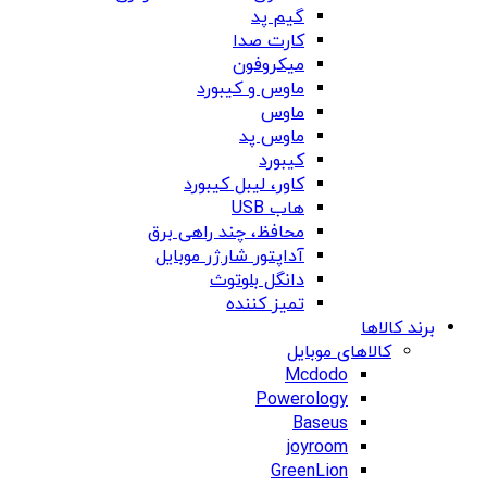
گیم پد
کارت صدا
میکروفون
ماوس و کیبورد
ماوس
ماوس پد
کیبورد
کاور، لیبل کیبورد
هاب USB
محافظ، چند راهی برق
آداپتور شارژر موبایل
دانگل بلوتوث
تمیز کننده
برند کالاها
کالاهای موبایل
Mcdodo
Powerology
Baseus
joyroom
GreenLion