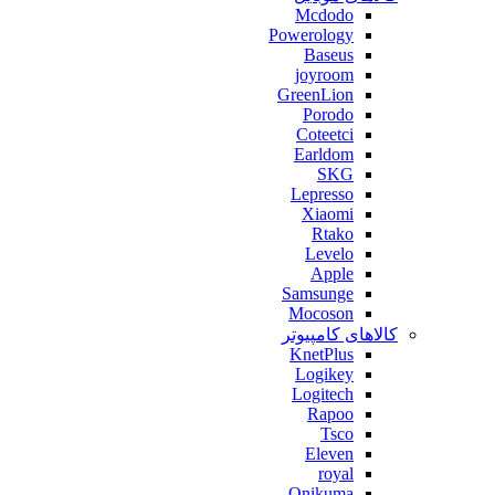
Mcdodo
Powerology
Baseus
joyroom
GreenLion
Porodo
Coteetci
Earldom
SKG
Lepresso
Xiaomi
Rtako
Levelo
Apple
Samsunge
Mocoson
کالاهای کامپیوتر
KnetPlus
Logikey
Logitech
Rapoo
Tsco
Eleven
royal
Onikuma