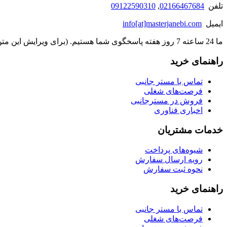
تلفن
02166467684
,
09122590310
ایمیل
info[at]masterjanebi.com
ما 24 ساعته 7 روز هفته پاسخگوی شما هستیم. (برای ویرایش این متن به پیکربندی پوسته > تب برچسب‌ها مراجعه نمایید.)
راهنمای خرید
تماس با مستر جانبی
فرصت‌های شغلی
فروش در مسترجانبی
اخباری فناوری
خدمات مشتریان
شیوه‌های پرداخت
رویه ارسال سفارش
نحوه ثبت سفارش
راهنمای خرید
تماس با مستر جانبی
فرصت‌های شغلی