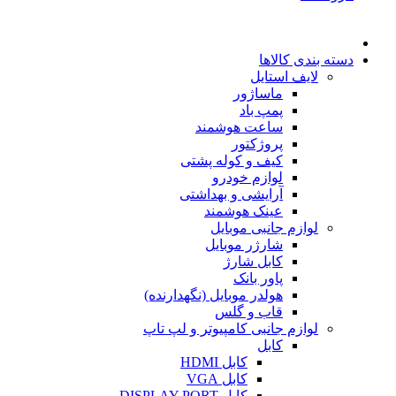
دسته بندی کالاها
لایف استایل
ماساژور
پمپ باد
ساعت هوشمند
پروژکتور
کیف و کوله پشتی
لوازم خودرو
آرایشی و بهداشتی
عینک هوشمند
لوازم جانبی موبایل
شارژر موبایل
کابل شارژ
پاور بانک
هولدر موبایل (نگهدارنده)
قاب و گلس
لوازم جانبی کامپیوتر و لپ تاپ
کابل
کابل HDMI
کابل VGA
کابل DISPLAY PORT