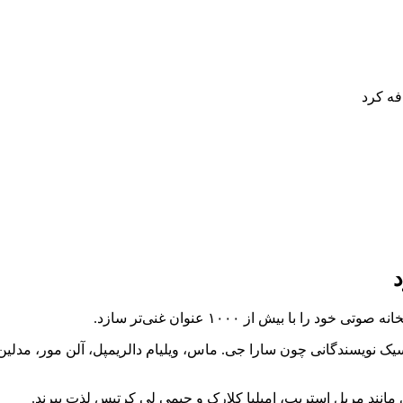
با بیش از ۱۰۰۰ عنوان غنی‌تر سازد.
ک نویسندگانی چون سارا جی. ماس، ویلیام دالریمپل، آلن مور، مدلین
 مانند مریل استریپ، امیلیا کلارک و جیمی لی کرتیس لذت ببرند.