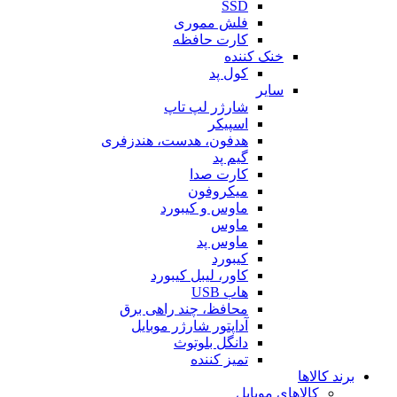
SSD
فلش مموری
کارت حافظه
خنک کننده
کول پد
سایر
شارژر لپ تاپ
اسپیکر
هدفون، هدست، هندزفری
گیم پد
کارت صدا
میکروفون
ماوس و کیبورد
ماوس
ماوس پد
کیبورد
کاور، لیبل کیبورد
هاب USB
محافظ، چند راهی برق
آداپتور شارژر موبایل
دانگل بلوتوث
تمیز کننده
برند کالاها
کالاهای موبایل