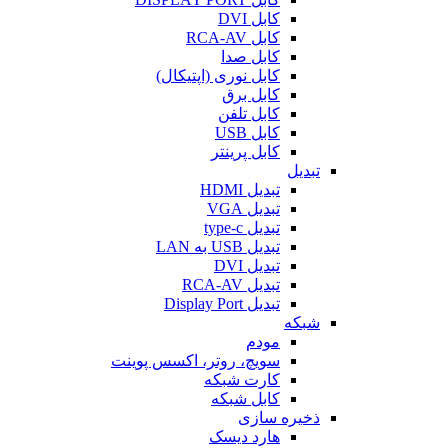
کابل DVI
کابل RCA-AV
کابل صدا
کابل نوری (اپتیکال)
کابل برق
کابل تلفن
کابل USB
کابل پرینتر
تبدیل
تبدیل HDMI
تبدیل VGA
تبدیل type-c
تبدیل USB به LAN
تبدیل DVI
تبدیل RCA-AV
تبدیل Display Port
شبکه
مودم
سویچ، روتر، اکسس پوینت
کارت شبکه
کابل شبکه
ذخیره سازی
هارد دیسک