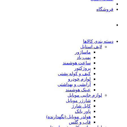
فروشگاه
دسته بندی کالاها
لایف استایل
ماساژور
پمپ باد
ساعت هوشمند
پروژکتور
کیف و کوله پشتی
لوازم خودرو
آرایشی و بهداشتی
عینک هوشمند
لوازم جانبی موبایل
شارژر موبایل
کابل شارژ
پاور بانک
هولدر موبایل (نگهدارنده)
قاب و گلس