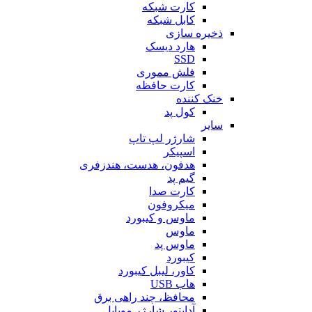
کارت شبکه
کابل شبکه
ذخیره سازی
هارد دیسک
SSD
فلش مموری
کارت حافظه
خنک کننده
کول پد
سایر
شارژر لپ تاپ
اسپیکر
هدفون، هدست، هندزفری
گیم پد
کارت صدا
میکروفون
ماوس و کیبورد
ماوس
ماوس پد
کیبورد
کاور، لیبل کیبورد
هاب USB
محافظ، چند راهی برق
آداپتور شارژر موبایل