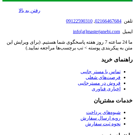
رفتن به بالا
تلفن
02166467684
,
09122590310
ایمیل
info[at]masterjanebi.com
ما 24 ساعته 7 روز هفته پاسخگوی شما هستیم. (برای ویرایش این
متن به پیکربندی پوسته > تب برچسب‌ها مراجعه نمایید.)
راهنمای خرید
تماس با مستر جانبی
فرصت‌های شغلی
فروش در مسترجانبی
اخباری فناوری
خدمات مشتریان
شیوه‌های پرداخت
رویه ارسال سفارش
نحوه ثبت سفارش