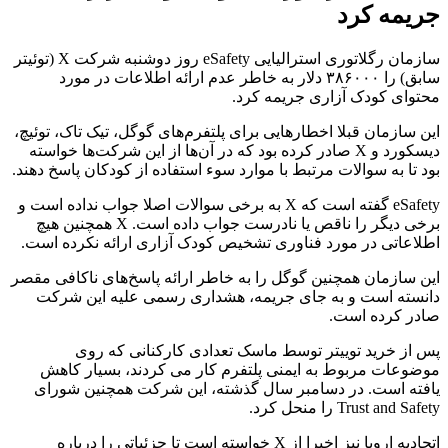
جریمه کرد
سازمان رگلاتوری استرالیایی eSafety روز دوشنبه شرکت X (توئیتر
سابق) را ۳۸۶۰۰۰ دلار به خاطر عدم ارائه اطلاعات در مورد
محتوای کودک آزاری جریمه کرد.
این سازمان قبلا اخطارهایی برای پلتفرم‌های گوگل، تیک تاک، توئیچ،
دیسکورد و X صادر کرده بود که در آن‌ها از این شرکت‌ها خواسته
بود تا به سوالات مرتبط با موارد سوء استفاده از کودکان پاسخ دهند.
eSafety گفته است که X به برخی سوالات اصلا جواب نداده است و
برخی دیگر را ناقص یا نادرست جواب داده است. X همچنین هیچ
اطلاعاتی در مورد فناوری تشخیص کودک آزاری ارائه نکرده است.
این سازمان همچنین گوگل را به خاطر ارائه پاسخ‌های ناکافی مقصر
دانسته است و به جای جریمه، هشداری رسمی علیه این شرکت
صادر کرده است.
پس از خرید توییتر توسط ماسک تعدادی کارکنانی که روی
موضوعات مربوط به ایمنی پلتفرم کار می کردند، بسیار کاهش
یافته است. در دسامبر سال گذشته، این شرکت همچنین شورای
Trust and Safety را منحل کرد.
اتحادیه اروپا نیز اخیرا از X خواسته است تا جزئیاتی را درباره