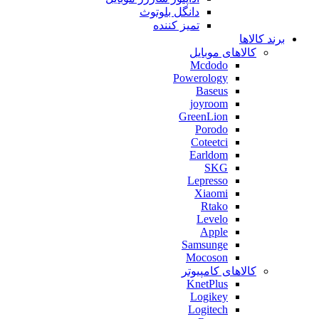
دانگل بلوتوث
تمیز کننده
برند کالاها
کالاهای موبایل
Mcdodo
Powerology
Baseus
joyroom
GreenLion
Porodo
Coteetci
Earldom
SKG
Lepresso
Xiaomi
Rtako
Levelo
Apple
Samsunge
Mocoson
کالاهای کامپیوتر
KnetPlus
Logikey
Logitech