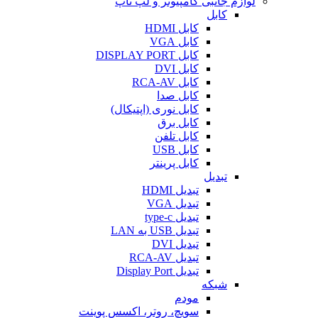
لوازم جانبی کامپیوتر و لپ تاپ
کابل
کابل HDMI
کابل VGA
کابل DISPLAY PORT
کابل DVI
کابل RCA-AV
کابل صدا
کابل نوری (اپتیکال)
کابل برق
کابل تلفن
کابل USB
کابل پرینتر
تبدیل
تبدیل HDMI
تبدیل VGA
تبدیل type-c
تبدیل USB به LAN
تبدیل DVI
تبدیل RCA-AV
تبدیل Display Port
شبکه
مودم
سویچ، روتر، اکسس پوینت