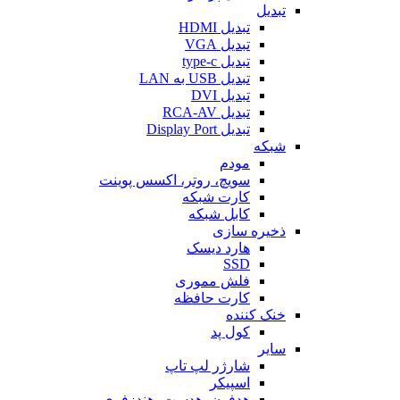
تبدیل
تبدیل HDMI
تبدیل VGA
تبدیل type-c
تبدیل USB به LAN
تبدیل DVI
تبدیل RCA-AV
تبدیل Display Port
شبکه
مودم
سویچ، روتر، اکسس پوینت
کارت شبکه
کابل شبکه
ذخیره سازی
هارد دیسک
SSD
فلش مموری
کارت حافظه
خنک کننده
کول پد
سایر
شارژر لپ تاپ
اسپیکر
هدفون، هدست، هندزفری