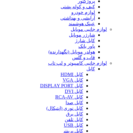
پروژکتور
کیف و کوله پشتی
لوازم خودرو
آرایشی و بهداشتی
عینک هوشمند
لوازم جانبی موبایل
شارژر موبایل
کابل شارژ
پاور بانک
هولدر موبایل (نگهدارنده)
قاب و گلس
لوازم جانبی کامپیوتر و لپ تاپ
کابل
کابل HDMI
کابل VGA
کابل DISPLAY PORT
کابل DVI
کابل RCA-AV
کابل صدا
کابل نوری (اپتیکال)
کابل برق
کابل تلفن
کابل USB
کابل پرینتر