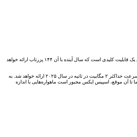
یکی از سخنگویان اسپیس ایکس به Ars Technica گفته است: «ما در حال بررسی ارتباط مستقیم به گوشی از طریق استارلینک هستیم، و این یک قابلیت کلیدی است که سال آینده با آن ۱۴۴ پزرتاب ارائه خواهد
اسپیس ایکسدر سال ۲۰۲۴ فقط سرویس متنی مستقیم به گوشی را عرضه خواهد کرد. سپس نسخه پرسرعت سرویس LTE ماهواره‌ای با سرعت حداکثر ۲ مگابیت در ثانیه در سال ۲۰۲۵ ارائه خواهد شد. به
شد. اما تا آن موقع، اسپیس ایکس مجبور است ماهواره‌هایی با اندازه