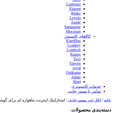
Lepresso
Xiaomi
Rtako
Levelo
Apple
Samsunge
Mocoson
کالاهای کامپیوتر
KnetPlus
Logikey
Logitech
Rapoo
Tsco
Eleven
royal
Onikuma
Adata
Bnet
خدمات کامپیوتری
تماس با مستر جانبی
خانه
/
اتاق خبر مسترجانبی
/ استارلینک اینترنت ماهواره ای برای گوشی
دسته‌بندی‌ محصولات