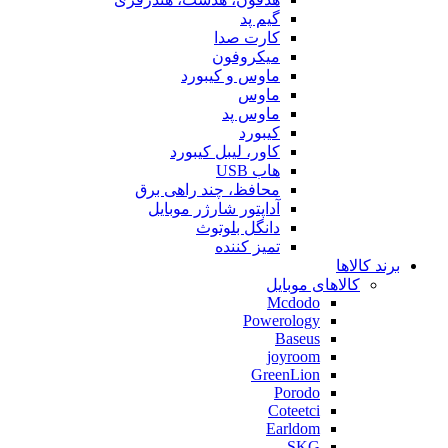
گیم پد
کارت صدا
میکروفون
ماوس و کیبورد
ماوس
ماوس پد
کیبورد
کاور، لیبل کیبورد
هاب USB
محافظ، چند راهی برق
آداپتور شارژر موبایل
دانگل بلوتوث
تمیز کننده
برند کالاها
کالاهای موبایل
Mcdodo
Powerology
Baseus
joyroom
GreenLion
Porodo
Coteetci
Earldom
SKG