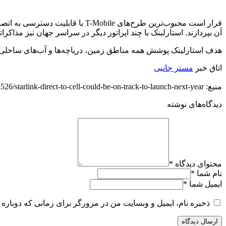
قرار است محبوب‌ترین طرح‌های le
آن بپردازند. استارلبنک با چند اپراتور دیگر در سراسر جهان نیز مذاکراتی داشته است، از جمله Optus در استرالیا، Rogers در کانادا، KDDI
هدف استارلینک پوشش همه مناطق زمین، دریاچه‌ها و آب‌های ساحلی اس
اتاق خبر
مستر جانبی
منبع: https://techfars.com/264526/starlink-direct-to-cell-could-be-on-track-to-launch-next-year/
دیدگاه‌های نوشته
محتوای دیدگاه
*
نام شما
*
ایمیل شما
*
ذخیره نام، ایمیل و وبسایت من در مرورگر برای زمانی که دوباره 