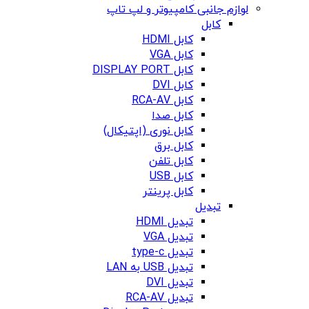
لوازم جانبی کامپیوتر و لپ تاپ
کابل
کابل HDMI
کابل VGA
کابل DISPLAY PORT
کابل DVI
کابل RCA-AV
کابل صدا
کابل نوری (اپتیکال)
کابل برق
کابل تلفن
کابل USB
کابل پرینتر
تبدیل
تبدیل HDMI
تبدیل VGA
تبدیل type-c
تبدیل USB به LAN
تبدیل DVI
تبدیل RCA-AV