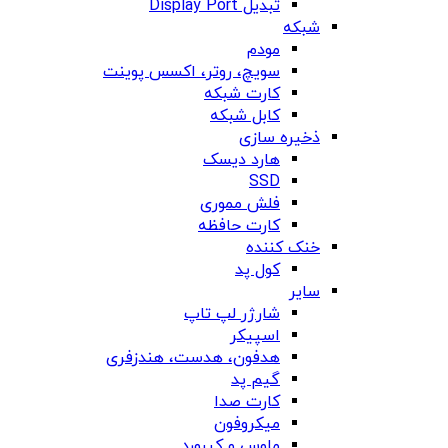
تبدیل Display Port
شبکه
مودم
سویچ، روتر، اکسس پوینت
کارت شبکه
کابل شبکه
ذخیره سازی
هارد دیسک
SSD
فلش مموری
کارت حافظه
خنک کننده
کول پد
سایر
شارژر لپ تاپ
اسپیکر
هدفون، هدست، هندزفری
گیم پد
کارت صدا
میکروفون
ماوس و کیبورد