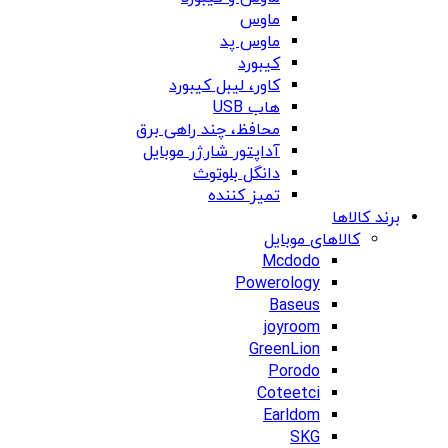
ماوس
ماوس پد
کیبورد
کاور، لیبل کیبورد
هاب USB
محافظ، چند راهی برق
آداپتور شارژر موبایل
دانگل بلوتوث
تمیز کننده
برند کالاها
کالاهای موبایل
Mcdodo
Powerology
Baseus
joyroom
GreenLion
Porodo
Coteetci
Earldom
SKG