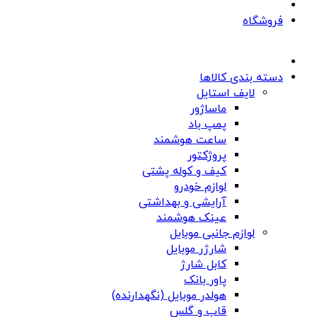
فروشگاه
دسته بندی کالاها
لایف استایل
ماساژور
پمپ باد
ساعت هوشمند
پروژکتور
کیف و کوله پشتی
لوازم خودرو
آرایشی و بهداشتی
عینک هوشمند
لوازم جانبی موبایل
شارژر موبایل
کابل شارژ
پاور بانک
هولدر موبایل (نگهدارنده)
قاب و گلس