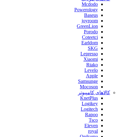
Mcdodo
Powerology
Baseus
joyroom
GreenLion
Porodo
Coteetci
Earldom
SKG
Lepresso
Xiaomi
Rtako
Levelo
Apple
Samsunge
Mocoson
کالاهای کامپیوتر
KnetPlus
Logikey
Logitech
Rapoo
Tsco
Eleven
royal
Onikuma