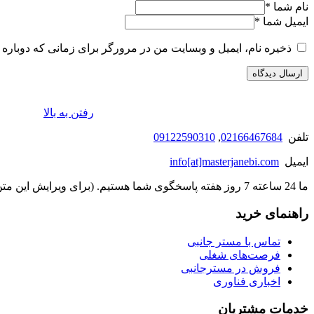
نام شما
*
ایمیل شما
*
ذخیره نام، ایمیل و وبسایت من در مرورگر برای زمانی که دوباره 
رفتن به بالا
تلفن
02166467684
,
09122590310
ایمیل
info[at]masterjanebi.com
ما 24 ساعته 7 روز هفته پاسخگوی شما هستیم. (برای ویرایش این متن به پیکربندی پوسته > تب برچسب‌ها مراجعه نمایید.)
راهنمای خرید
تماس با مستر جانبی
فرصت‌های شغلی
فروش در مسترجانبی
اخباری فناوری
خدمات مشتریان