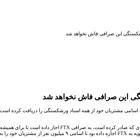
FTX از طرف قاضی دادگاه Delaware مجوز حذف اسامی مشتریان خود از همه اسناد ورشکستگی ر
جان دورسی، قاضی دادگاه ویلینگنون در ایالت Delaware در را
انه نگه دارد.