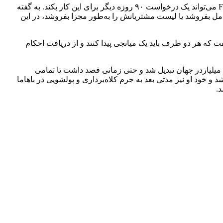
قاضی دادگاه همچنین به FTX اجازه داده تا نام شرکت‌ها و سرمایه‌گذاران سازمانی را از لیست مشتریان خود به‌طور موقتی حذف کند و FTX می‌تواند یک درخواست ۹۰ روزه دیگر برای این کار بکند. به گفته
ما اگر FTX بخواهد کسب‌وکار رمزارز خود را به‌طور کامل بفروشد یا لیست مشتریانش را به‌طور مجزا بفروشد، در این
ی همچنین در رابطه با اختلاف طولانی‌‌مدت بین تیم ورشکستگی FTX و سازمان نظارت‌کننده بر انحلال بازارهای دیجیتالی FTX گفت که هر دو طرف باید یک میانجی پیدا کنند و از دریافت احکام
بکاری در ورشکستگی این صرافی شده‌اند. او با کمتر از ۳۰ سال سن به جوان‌ترین میلیاردر جهان تبدیل شد و حتی زمانی قصد داشت تا تمامی
سال ۲۰۲۲ در اتفاقی ناگهانی تمامی سرمایه‌ی او ناپدید شد و خود او نیز مدتی بعد به جرم کلاه‌برداری و پولشویی در باهاما