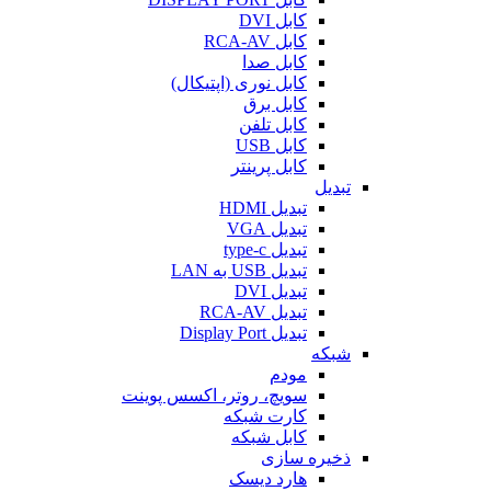
کابل DVI
کابل RCA-AV
کابل صدا
کابل نوری (اپتیکال)
کابل برق
کابل تلفن
کابل USB
کابل پرینتر
تبدیل
تبدیل HDMI
تبدیل VGA
تبدیل type-c
تبدیل USB به LAN
تبدیل DVI
تبدیل RCA-AV
تبدیل Display Port
شبکه
مودم
سویچ، روتر، اکسس پوینت
کارت شبکه
کابل شبکه
ذخیره سازی
هارد دیسک