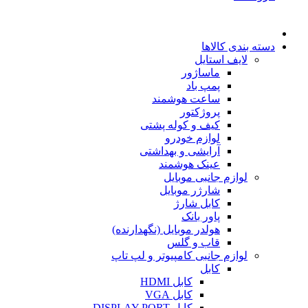
دسته بندی کالاها
لایف استایل
ماساژور
پمپ باد
ساعت هوشمند
پروژکتور
کیف و کوله پشتی
لوازم خودرو
آرایشی و بهداشتی
عینک هوشمند
لوازم جانبی موبایل
شارژر موبایل
کابل شارژ
پاور بانک
هولدر موبایل (نگهدارنده)
قاب و گلس
لوازم جانبی کامپیوتر و لپ تاپ
کابل
کابل HDMI
کابل VGA
کابل DISPLAY PORT