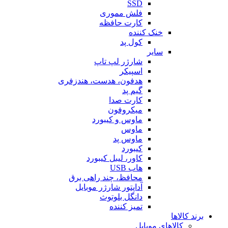
SSD
فلش مموری
کارت حافظه
خنک کننده
کول پد
سایر
شارژر لپ تاپ
اسپیکر
هدفون، هدست، هندزفری
گیم پد
کارت صدا
میکروفون
ماوس و کیبورد
ماوس
ماوس پد
کیبورد
کاور، لیبل کیبورد
هاب USB
محافظ، چند راهی برق
آداپتور شارژر موبایل
دانگل بلوتوث
تمیز کننده
برند کالاها
کالاهای موبایل