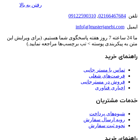
رفتن به بالا
تلفن
02166467684
,
09122590310
ایمیل
info[at]masterjanebi.com
ما 24 ساعته 7 روز هفته پاسخگوی شما هستیم. (برای ویرایش این
متن به پیکربندی پوسته > تب برچسب‌ها مراجعه نمایید.)
راهنمای خرید
تماس با مستر جانبی
فرصت‌های شغلی
فروش در مسترجانبی
اخباری فناوری
خدمات مشتریان
شیوه‌های پرداخت
رویه ارسال سفارش
نحوه ثبت سفارش
راهنمای خرید