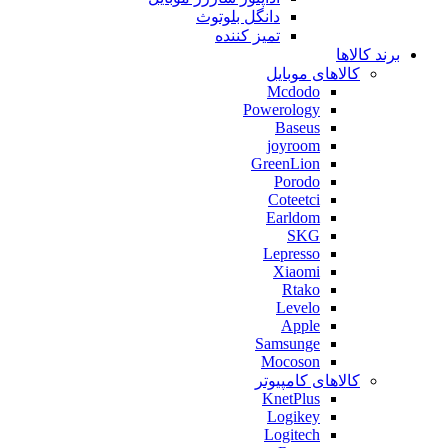
دانگل بلوتوث
تمیز کننده
برند کالاها
کالاهای موبایل
Mcdodo
Powerology
Baseus
joyroom
GreenLion
Porodo
Coteetci
Earldom
SKG
Lepresso
Xiaomi
Rtako
Levelo
Apple
Samsunge
Mocoson
کالاهای کامپیوتر
KnetPlus
Logikey
Logitech