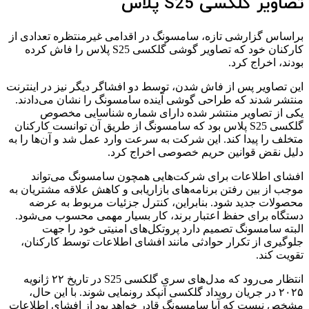
تصاویر گلکسی S25 پلاس
براساس گزارشی تازه، سامسونگ در اقدامی غیرمنتظره تعدادی از
کارکنان خود که تصاویر گوشی گلکسی S25 پلاس را فاش کرده
بودند، اخراج کرد.
این تصاویر پس از فاش شدن، توسط دو افشاگر دیگر نیز در اینترنت
منتشر شدند که طراحی گوشی آینده سامسونگ را نشان می‌دادند.
یکی از تصاویر منتشر شده دارای شماره شناسایی مخصوص
گلکسی S25 پلاس بود که سامسونگ از طریق آن توانست کارکنان
متخلف را پیدا کند. این شرکت به سرعت وارد عمل شد و آن‌ها را به
دلیل نقض قوانین حریم خصوصی اخراج کرد.
افشای اطلاعات برای شرکت‌هایی همچون سامسونگ می‌تواند
موجب از بین رفتن برنامه‌های بازاریابی و کاهش علاقه مشتریان به
محصولات جدید شود. بنابراین، کنترل جزئیات مربوط به عرضه
دستگاه برای حفظ اعتبار برند، کار بسیار مهمی محسوب می‌شود.
البته سامسونگ تصمیم دارد پروتکل‌های امنیتی خود را جهت
جلوگیری از تکرار حوادثی مانند افشای اطلاعات توسط کارکنان،
تقویت کند.
انتظار می‌رود که مدل‌های سری گلکسی S25 در تاریخ ۲۲ ژانویه
۲۰۲۵ در جریان رویداد گلکسی آنپکد رونمایی شوند. با این حال،
مشخص نیست که آیا سامسونگ قادر خواهد بود از افشای اطلاعات