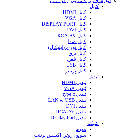
لوازم جانبی کامپیوتر و لپ تاپ
کابل
کابل HDMI
کابل VGA
کابل DISPLAY PORT
کابل DVI
کابل RCA-AV
کابل صدا
کابل نوری (اپتیکال)
کابل برق
کابل تلفن
کابل USB
کابل پرینتر
تبدیل
تبدیل HDMI
تبدیل VGA
تبدیل type-c
تبدیل USB به LAN
تبدیل DVI
تبدیل RCA-AV
تبدیل Display Port
شبکه
مودم
سویچ، روتر، اکسس پوینت