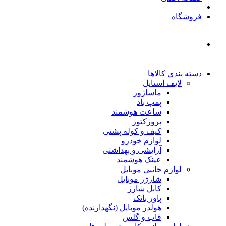
فروشگاه
دسته بندی کالاها
لایف استایل
ماساژور
پمپ باد
ساعت هوشمند
پروژکتور
کیف و کوله پشتی
لوازم خودرو
آرایشی و بهداشتی
عینک هوشمند
لوازم جانبی موبایل
شارژر موبایل
کابل شارژ
پاور بانک
هولدر موبایل (نگهدارنده)
قاب و گلس