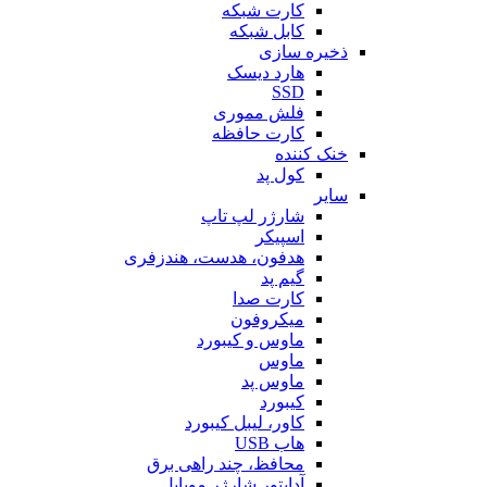
کارت شبکه
کابل شبکه
ذخیره سازی
هارد دیسک
SSD
فلش مموری
کارت حافظه
خنک کننده
کول پد
سایر
شارژر لپ تاپ
اسپیکر
هدفون، هدست، هندزفری
گیم پد
کارت صدا
میکروفون
ماوس و کیبورد
ماوس
ماوس پد
کیبورد
کاور، لیبل کیبورد
هاب USB
محافظ، چند راهی برق
آداپتور شارژر موبایل