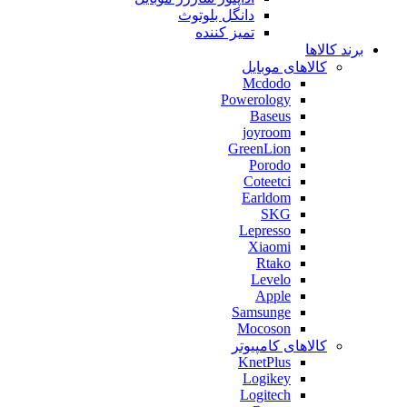
دانگل بلوتوث
تمیز کننده
برند کالاها
کالاهای موبایل
Mcdodo
Powerology
Baseus
joyroom
GreenLion
Porodo
Coteetci
Earldom
SKG
Lepresso
Xiaomi
Rtako
Levelo
Apple
Samsunge
Mocoson
کالاهای کامپیوتر
KnetPlus
Logikey
Logitech