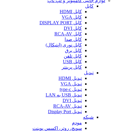
لوازم جانبی کامپیوتر و لپ تاپ
کابل
کابل HDMI
کابل VGA
کابل DISPLAY PORT
کابل DVI
کابل RCA-AV
کابل صدا
کابل نوری (اپتیکال)
کابل برق
کابل تلفن
کابل USB
کابل پرینتر
تبدیل
تبدیل HDMI
تبدیل VGA
تبدیل type-c
تبدیل USB به LAN
تبدیل DVI
تبدیل RCA-AV
تبدیل Display Port
شبکه
مودم
سویچ، روتر، اکسس پوینت