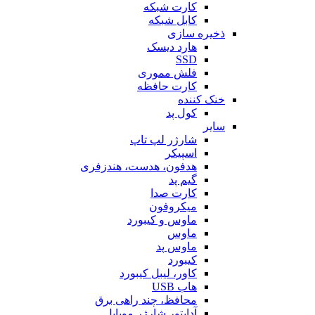
کارت شبکه
کابل شبکه
ذخیره سازی
هارد دیسک
SSD
فلش مموری
کارت حافظه
خنک کننده
کول پد
سایر
شارژر لپ تاپ
اسپیکر
هدفون، هدست، هندزفری
گیم پد
کارت صدا
میکروفون
ماوس و کیبورد
ماوس
ماوس پد
کیبورد
کاور، لیبل کیبورد
هاب USB
محافظ، چند راهی برق
آداپتور شارژر موبایل