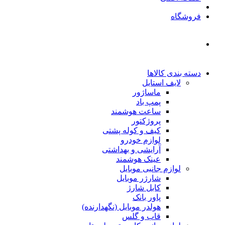
فروشگاه
دسته بندی کالاها
لایف استایل
ماساژور
پمپ باد
ساعت هوشمند
پروژکتور
کیف و کوله پشتی
لوازم خودرو
آرایشی و بهداشتی
عینک هوشمند
لوازم جانبی موبایل
شارژر موبایل
کابل شارژ
پاور بانک
هولدر موبایل (نگهدارنده)
قاب و گلس