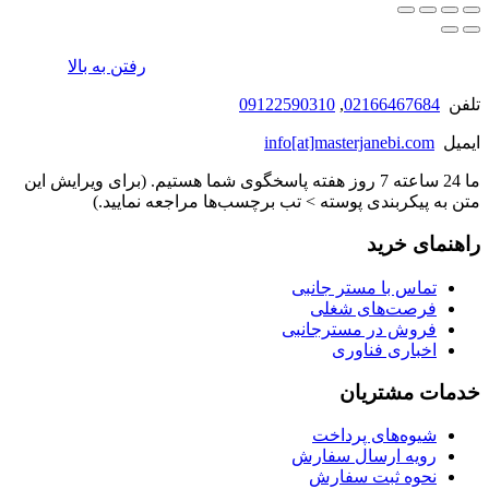
رفتن به بالا
تلفن
02166467684
,
09122590310
ایمیل
info[at]masterjanebi.com
ما 24 ساعته 7 روز هفته پاسخگوی شما هستیم. (برای ویرایش این
متن به پیکربندی پوسته > تب برچسب‌ها مراجعه نمایید.)
راهنمای خرید
تماس با مستر جانبی
فرصت‌های شغلی
فروش در مسترجانبی
اخباری فناوری
خدمات مشتریان
شیوه‌های پرداخت
رویه ارسال سفارش
نحوه ثبت سفارش