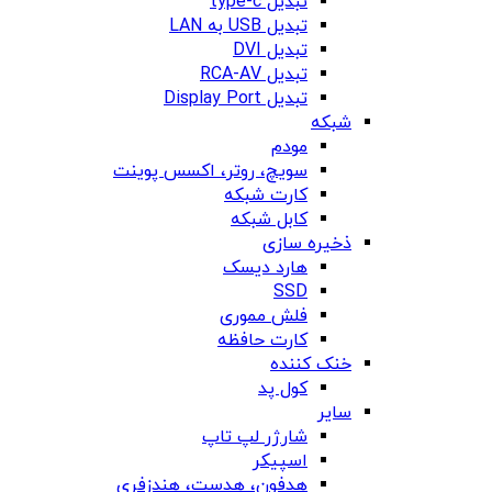
تبدیل type-c
تبدیل USB به LAN
تبدیل DVI
تبدیل RCA-AV
تبدیل Display Port
شبکه
مودم
سویچ، روتر، اکسس پوینت
کارت شبکه
کابل شبکه
ذخیره سازی
هارد دیسک
SSD
فلش مموری
کارت حافظه
خنک کننده
کول پد
سایر
شارژر لپ تاپ
اسپیکر
هدفون، هدست، هندزفری