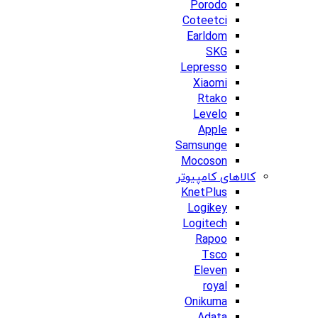
Porodo
Coteetci
Earldom
SKG
Lepresso
Xiaomi
Rtako
Levelo
Apple
Samsunge
Mocoson
کالاهای کامپیوتر
KnetPlus
Logikey
Logitech
Rapoo
Tsco
Eleven
royal
Onikuma