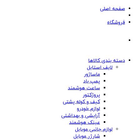
صفحه اصلی
فروشگاه
دسته بندی کالاها
لایف استایل
ماساژور
پمپ باد
ساعت هوشمند
پروژکتور
کیف و کوله پشتی
لوازم خودرو
آرایشی و بهداشتی
عینک هوشمند
لوازم جانبی موبایل
شارژر موبایل