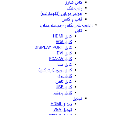
کابل شارژ
پاور بانک
هولدر موبایل (نگهدارنده)
قاب و گلس
لوازم جانبی کامپیوتر و لپ تاپ
کابل
کابل HDMI
کابل VGA
کابل DISPLAY PORT
کابل DVI
کابل RCA-AV
کابل صدا
کابل نوری (اپتیکال)
کابل برق
کابل تلفن
کابل USB
کابل پرینتر
تبدیل
تبدیل HDMI
تبدیل VGA