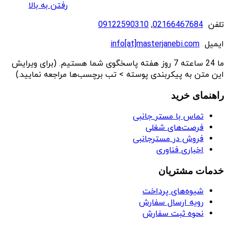
رفتن به بالا
تلفن
02166467684
,
09122590310
ایمیل
info[at]masterjanebi.com
ما 24 ساعته 7 روز هفته پاسخگوی شما هستیم. (برای ویرایش
این متن به پیکربندی پوسته > تب برچسب‌ها مراجعه نمایید.)
راهنمای خرید
تماس با مستر جانبی
فرصت‌های شغلی
فروش در مسترجانبی
اخباری فناوری
خدمات مشتریان
شیوه‌های پرداخت
رویه ارسال سفارش
نحوه ثبت سفارش