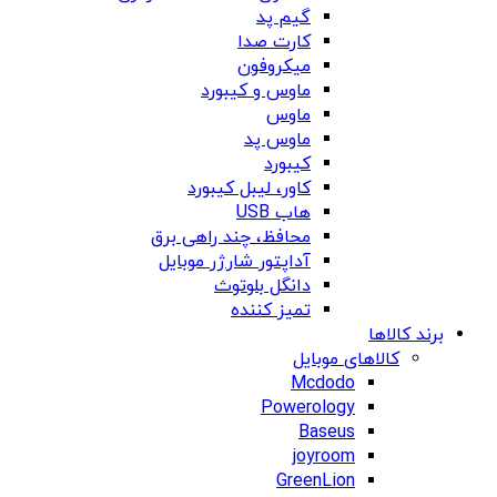
گیم پد
کارت صدا
میکروفون
ماوس و کیبورد
ماوس
ماوس پد
کیبورد
کاور، لیبل کیبورد
هاب USB
محافظ، چند راهی برق
آداپتور شارژر موبایل
دانگل بلوتوث
تمیز کننده
برند کالاها
کالاهای موبایل
Mcdodo
Powerology
Baseus
joyroom
GreenLion