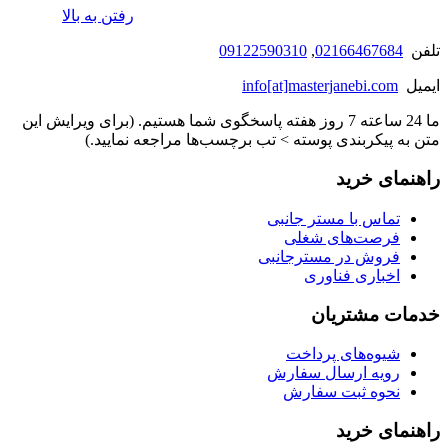
رفتن به بالا
تلفن
02166467684
,
09122590310
ایمیل
info[at]masterjanebi.com
ما 24 ساعته 7 روز هفته پاسخگوی شما هستیم. (برای ویرایش این
متن به پیکربندی پوسته > تب برچسب‌ها مراجعه نمایید.)
راهنمای خرید
تماس با مستر جانبی
فرصت‌های شغلی
فروش در مسترجانبی
اخباری فناوری
خدمات مشتریان
شیوه‌های پرداخت
رویه ارسال سفارش
نحوه ثبت سفارش
راهنمای خرید