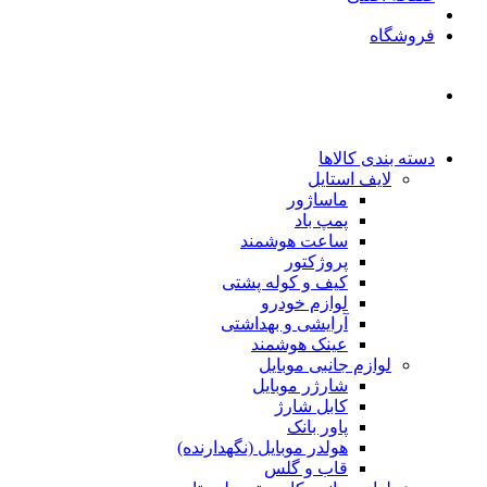
فروشگاه
دسته بندی کالاها
لایف استایل
ماساژور
پمپ باد
ساعت هوشمند
پروژکتور
کیف و کوله پشتی
لوازم خودرو
آرایشی و بهداشتی
عینک هوشمند
لوازم جانبی موبایل
شارژر موبایل
کابل شارژ
پاور بانک
هولدر موبایل (نگهدارنده)
قاب و گلس