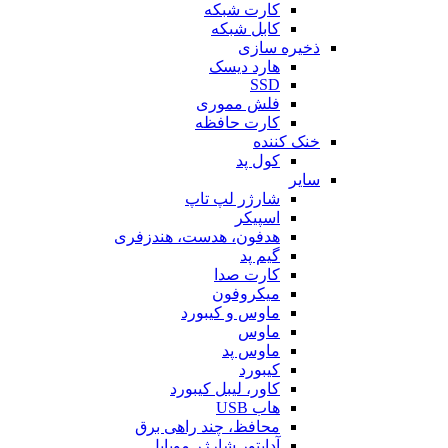
کارت شبکه
کابل شبکه
ذخیره سازی
هارد دیسک
SSD
فلش مموری
کارت حافظه
خنک کننده
کول پد
سایر
شارژر لپ تاپ
اسپیکر
هدفون، هدست، هندزفری
گیم پد
کارت صدا
میکروفون
ماوس و کیبورد
ماوس
ماوس پد
کیبورد
کاور، لیبل کیبورد
هاب USB
محافظ، چند راهی برق
آداپتور شارژر موبایل