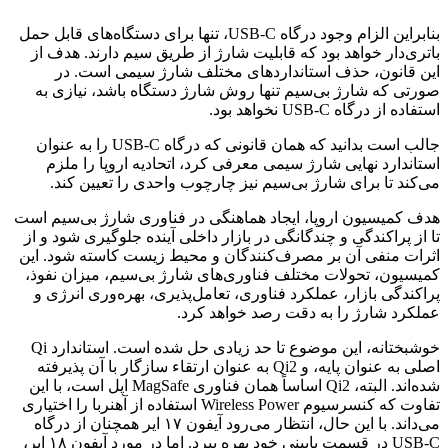
بنابراین الزام وجود درگاه USB-C، تنها برای دستگاه‌های قابل حمل
باتری‌دار خواهد بود که قابلیت شارژ از طریق سیم دارند. هدف از
این قانون، حذف استانداردهای مختلف شارژ سیمی است. در
صورتی که شارژ بی‌سیم تنها روش شارژ دستگاه باشد، نیازی به
استفاده از درگاه USB-C نخواهد بود.
جالب است بدانید که همان قانونی که درگاه USB-C را به عنوان
استاندارد نهایی شارژ سیمی معرفی کرد، اتحادیه اروپا را ملزم
می‌کند تا برای شارژ بی‌سیم نیز چارچوب واحدی را تعیین کند.
هدف کمیسیون اروپا، ایجاد هماهنگی در فناوری شارژ بی‌سیم است
تا از پراکندگی و چندگانگی در بازار داخلی آینده جلوگیری شود و از
اثرات منفی آن بر مصرف‌کنندگان و محیط زیست کاسته شود. این
کمیسیون، تحولات مختلف فناوری‌های شارژ بی‌سیم، میزان نفوذ،
پراکندگی بازار، عملکرد فناوری، تعامل‌پذیری، بهره‌وری انرژی و
عملکرد شارژ را به دقت رصد خواهد کرد.
خوشبختانه، این موضوع تا حد زیادی حل شده است. استاندارد Qi
اصلی به عنوان پایه، و Qi2 به عنوان ارتقاء سازگار با آن پذیرفته
شده‌اند. البته، Qi2 اساساً همان فناوری MagSafe اپل است، با این
تفاوت که کنسرسیوم Wireless Power استفاده از آهنربا را اختیاری
می‌داند. با این حال، انتظار می‌رود آیفون ۱۷ ایر همچنان از درگاه
USB-C در قسمت پایینی خود بهره ببرد. اما در مورد آیفون ۱۸ ایر،