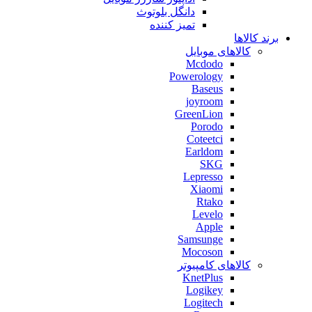
دانگل بلوتوث
تمیز کننده
برند کالاها
کالاهای موبایل
Mcdodo
Powerology
Baseus
joyroom
GreenLion
Porodo
Coteetci
Earldom
SKG
Lepresso
Xiaomi
Rtako
Levelo
Apple
Samsunge
Mocoson
کالاهای کامپیوتر
KnetPlus
Logikey
Logitech