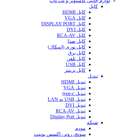
لوازم جانبی کامپیوتر و لپ تاپ
کابل
کابل HDMI
کابل VGA
کابل DISPLAY PORT
کابل DVI
کابل RCA-AV
کابل صدا
کابل نوری (اپتیکال)
کابل برق
کابل تلفن
کابل USB
کابل پرینتر
تبدیل
تبدیل HDMI
تبدیل VGA
تبدیل type-c
تبدیل USB به LAN
تبدیل DVI
تبدیل RCA-AV
تبدیل Display Port
شبکه
مودم
سویچ، روتر، اکسس پوینت