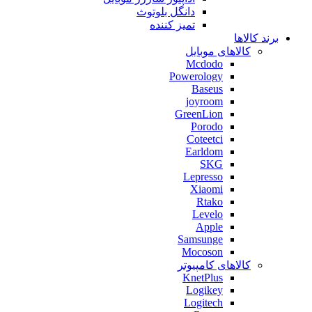
دانگل بلوتوث
تمیز کننده
برند کالاها
کالاهای موبایل
Mcdodo
Powerology
Baseus
joyroom
GreenLion
Porodo
Coteetci
Earldom
SKG
Lepresso
Xiaomi
Rtako
Levelo
Apple
Samsunge
Mocoson
کالاهای کامپیوتر
KnetPlus
Logikey
Logitech