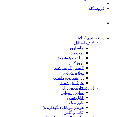
فروشگاه
دسته بندی کالاها
لایف استایل
ماساژور
پمپ باد
ساعت هوشمند
پروژکتور
کیف و کوله پشتی
لوازم خودرو
آرایشی و بهداشتی
عینک هوشمند
لوازم جانبی موبایل
شارژر موبایل
کابل شارژ
پاور بانک
هولدر موبایل (نگهدارنده)
قاب و گلس