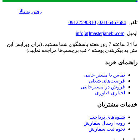
رفتن به بالا
تلفن
02166467684
,
09122590310
ایمیل
info[at]masterjanebi.com
ما 24 ساعته 7 روز هفته پاسخگوی شما هستیم. (برای ویرایش این
متن به پیکربندی پوسته > تب برچسب‌ها مراجعه نمایید.)
راهنمای خرید
تماس با مستر جانبی
فرصت‌های شغلی
فروش در مسترجانبی
اخباری فناوری
خدمات مشتریان
شیوه‌های پرداخت
رویه ارسال سفارش
نحوه ثبت سفارش