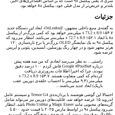
سری a، یعنی پیکسل ۹a است که بر اساس افشاگری‌های اخیر،
بلندتر و عریض‌تر از مدل قبلی خود، پیکسل ۸a خواهد بود.
جزئیات
به گفته‌ی منبع داخلی مشهور، @OnLeaks، ابعاد این دستگاه جدید
۱۵۴.۷ x 73.2 x 8.9 میلی‌متر خواهد بود که کمی بزرگ‌تر از پیکسل
۸a با ابعاد ۱۵۲.۱ x 72.7 x 8.9 میلی‌متر می‌باشد. انتظار می‌رود که
پیکسل ۹a به یک نمایشگر OLED بزرگ‌تر با نرخ تازه‌سازی ۱۲۰
هرتز مجهز شود و در چهار رنگ پورسلین، آبسیدین، پئونی و آیریس
عرضه شود.
راستی… به نظر می‌رسد ابعادی که من سه هفته پیش
درباره #Google #Pixel9a فاش کردم ۱۰۰ درصد دقیق
نبودند، چرا که اخیرا اطلاعات به‌روزتری دریافت
کرده‌ام که کمی متفاوت هستند. ۱۵۴.۷ x 73.2 x 8.9
میلی‌متر (۹.۴ میلی‌متر با احتساب حلقه‌ی دوربین عقب
باریک) ابعاد جدید می‌باشند…
احتمالا این گوشی هوشمند با پردازنده‌ی Tensor G4 و سیستم‌ عامل
اندروید ۱۵ عرضه خواهد شد. قابلیت‌های دوربین نیز می‌تواند شامل
گزینه‌های محبوبی مانند Magic Eraser و Photo Unblur باشد. انتظار
می‌رود پیکسل ۹a در اواسط مارس ۲۰۲۵ با قیمت حدود ۵۰۰ تا
۵۵۰ دلار به فروش برسد. این عرضه‌ی زودهنگام ممکن است به