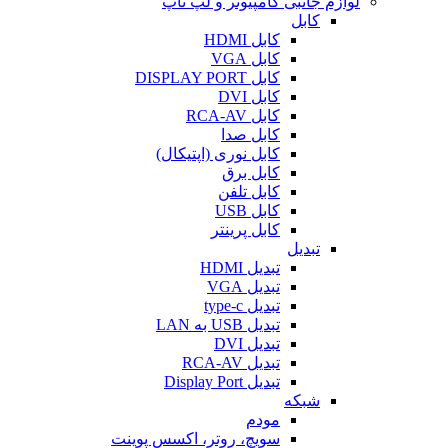
لوازم جانبی کامپیوتر و لپ تاپ
کابل
کابل HDMI
کابل VGA
کابل DISPLAY PORT
کابل DVI
کابل RCA-AV
کابل صدا
کابل نوری (اپتیکال)
کابل برق
کابل تلفن
کابل USB
کابل پرینتر
تبدیل
تبدیل HDMI
تبدیل VGA
تبدیل type-c
تبدیل USB به LAN
تبدیل DVI
تبدیل RCA-AV
تبدیل Display Port
شبکه
مودم
سویچ، روتر، اکسس پوینت