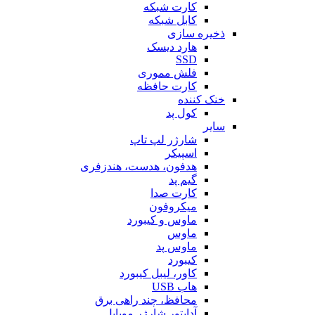
کارت شبکه
کابل شبکه
ذخیره سازی
هارد دیسک
SSD
فلش مموری
کارت حافظه
خنک کننده
کول پد
سایر
شارژر لپ تاپ
اسپیکر
هدفون، هدست، هندزفری
گیم پد
کارت صدا
میکروفون
ماوس و کیبورد
ماوس
ماوس پد
کیبورد
کاور، لیبل کیبورد
هاب USB
محافظ، چند راهی برق
آداپتور شارژر موبایل