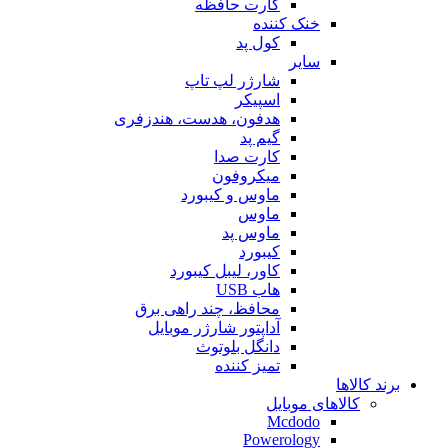
کارت حافظه
خنک کننده
کول پد
سایر
شارژر لپ تاپ
اسپیکر
هدفون، هدست، هندزفری
گیم پد
کارت صدا
میکروفون
ماوس و کیبورد
ماوس
ماوس پد
کیبورد
کاور، لیبل کیبورد
هاب USB
محافظ، چند راهی برق
آداپتور شارژر موبایل
دانگل بلوتوث
تمیز کننده
برند کالاها
کالاهای موبایل
Mcdodo
Powerology