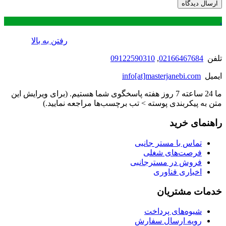
.
رفتن به بالا
تلفن
02166467684
,
09122590310
ایمیل
info[at]masterjanebi.com
ما 24 ساعته 7 روز هفته پاسخگوی شما هستیم. (برای ویرایش این
متن به پیکربندی پوسته > تب برچسب‌ها مراجعه نمایید.)
راهنمای خرید
تماس با مستر جانبی
فرصت‌های شغلی
فروش در مسترجانبی
اخباری فناوری
خدمات مشتریان
شیوه‌های پرداخت
رویه ارسال سفارش