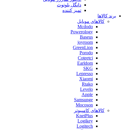
دانگل بلوتوث
تمیز کننده
برند کالاها
کالاهای موبایل
Mcdodo
Powerology
Baseus
joyroom
GreenLion
Porodo
Coteetci
Earldom
SKG
Lepresso
Xiaomi
Rtako
Levelo
Apple
Samsunge
Mocoson
کالاهای کامپیوتر
KnetPlus
Logikey
Logitech