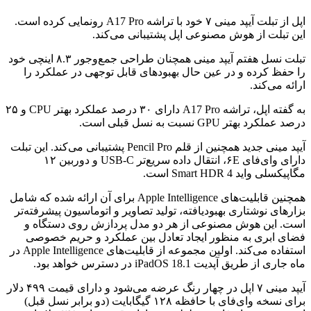
اپل از تبلت آیپد مینی ۷ خود با تراشه A17 Pro رونمایی کرده است.
این تبلت از هوش مصنوعی اپل پشتیبانی می‌کند.
تبلت نسل هفتم آیپد مینی همچنان طراحی جمع‌وجور ۸.۳ اینچی خود
را حفظ کرده و در عین حال بهبودهای قابل توجهی در عملکرد را
ارائه می‌کند.
به گفته اپل، تراشه A17 Pro دارای ۳۰ درصد عملکرد بهتر CPU و ۲۵
درصد عملکرد بهتر GPU نسبت به نسل قبلی است.
آیپد مینی جدید همچنین از قلم Pencil Pro پشتیبانی می‌کند. این تبلت
دارای وای‌فای ۶E، انتقال داده‌ سریع‌تر USB-C و دوربین ۱۲
مگاپیکسلی واید Smart HDR 4 است.
همچنین قابلیت‌های Apple Intelligence برای آن ارائه شده که شامل
بزارهای نوشتاری بهبودیافته، تولید تصاویر و اتوماسیون پیشرفته‌تر
است. این هوش مصنوعی از هر دو مدل پردازش روی دستگاه و
فضای ابری به منظور ایجاد تعادل بین عملکرد و حریم خصوصی
استفاده می‌کند. اولین مجموعه از قابلیت‌های Apple Intelligence در
ماه جاری از طریق آپدیت iPadOS 18.1 در دسترس خواهد بود.
آیپد مینی ۷ اپل در چهار رنگ عرضه می‌شود و دارای قیمت ۴۹۹ دلار
برای نسخه وای‌فای با حافظه ۱۲۸ گیگابایت (دو برابر نسل قبل)