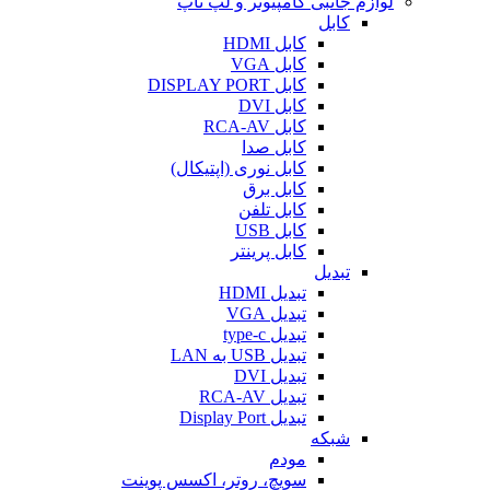
لوازم جانبی کامپیوتر و لپ تاپ
کابل
کابل HDMI
کابل VGA
کابل DISPLAY PORT
کابل DVI
کابل RCA-AV
کابل صدا
کابل نوری (اپتیکال)
کابل برق
کابل تلفن
کابل USB
کابل پرینتر
تبدیل
تبدیل HDMI
تبدیل VGA
تبدیل type-c
تبدیل USB به LAN
تبدیل DVI
تبدیل RCA-AV
تبدیل Display Port
شبکه
مودم
سویچ، روتر، اکسس پوینت