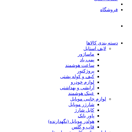
فروشگاه
دسته بندی کالاها
لایف استایل
ماساژور
پمپ باد
ساعت هوشمند
پروژکتور
کیف و کوله پشتی
لوازم خودرو
آرایشی و بهداشتی
عینک هوشمند
لوازم جانبی موبایل
شارژر موبایل
کابل شارژ
پاور بانک
هولدر موبایل (نگهدارنده)
قاب و گلس