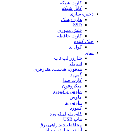
کارت شبکه
کابل شبکه
ذخیره سازی
هارد دیسک
SSD
فلش مموری
کارت حافظه
خنک کننده
کول پد
سایر
شارژر لپ تاپ
اسپیکر
هدفون، هدست، هندزفری
گیم پد
کارت صدا
میکروفون
ماوس و کیبورد
ماوس
ماوس پد
کیبورد
کاور، لیبل کیبورد
هاب USB
محافظ، چند راهی برق
آداپتور شارژر موبایل