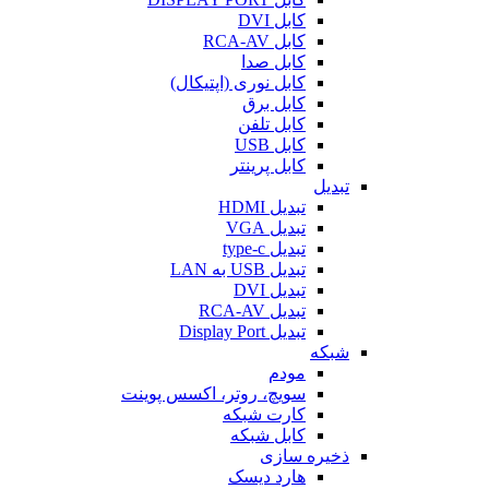
کابل DVI
کابل RCA-AV
کابل صدا
کابل نوری (اپتیکال)
کابل برق
کابل تلفن
کابل USB
کابل پرینتر
تبدیل
تبدیل HDMI
تبدیل VGA
تبدیل type-c
تبدیل USB به LAN
تبدیل DVI
تبدیل RCA-AV
تبدیل Display Port
شبکه
مودم
سویچ، روتر، اکسس پوینت
کارت شبکه
کابل شبکه
ذخیره سازی
هارد دیسک