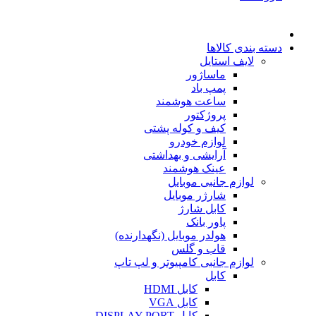
دسته بندی کالاها
لایف استایل
ماساژور
پمپ باد
ساعت هوشمند
پروژکتور
کیف و کوله پشتی
لوازم خودرو
آرایشی و بهداشتی
عینک هوشمند
لوازم جانبی موبایل
شارژر موبایل
کابل شارژ
پاور بانک
هولدر موبایل (نگهدارنده)
قاب و گلس
لوازم جانبی کامپیوتر و لپ تاپ
کابل
کابل HDMI
کابل VGA
کابل DISPLAY PORT