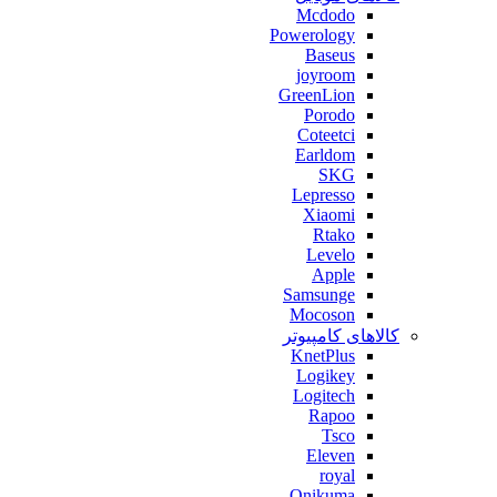
Mcdodo
Powerology
Baseus
joyroom
GreenLion
Porodo
Coteetci
Earldom
SKG
Lepresso
Xiaomi
Rtako
Levelo
Apple
Samsunge
Mocoson
کالاهای کامپیوتر
KnetPlus
Logikey
Logitech
Rapoo
Tsco
Eleven
royal
Onikuma