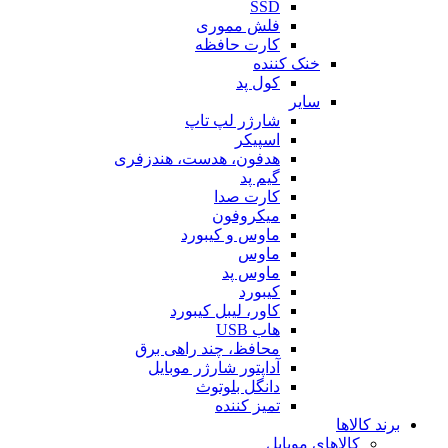
SSD
فلش مموری
کارت حافظه
خنک کننده
کول پد
سایر
شارژر لپ تاپ
اسپیکر
هدفون، هدست، هندزفری
گیم پد
کارت صدا
میکروفون
ماوس و کیبورد
ماوس
ماوس پد
کیبورد
کاور، لیبل کیبورد
هاب USB
محافظ، چند راهی برق
آداپتور شارژر موبایل
دانگل بلوتوث
تمیز کننده
برند کالاها
کالاهای موبایل