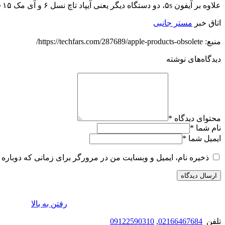
علاوه بر آیفون ۵s، دو دستگاه دیگر یعنی آیپاد تاچ نسل ۶ و آی مک ۲۰۱۵ نیز منسوخ اعلام شده‌اند. هر دو محصول در سال ۲۰۱۵ وارد بازار شدند.
اتاق خبر
مستر جانبی
منبع: https://techfars.com/287689/apple-products-obsolete/
دیدگاه‌های نوشته
محتوای دیدگاه
*
نام شما
*
ایمیل شما
*
ذخیره نام، ایمیل و وبسایت من در مرورگر برای زمانی که دوباره 
رفتن به بالا
تلفن
02166467684
,
09122590310