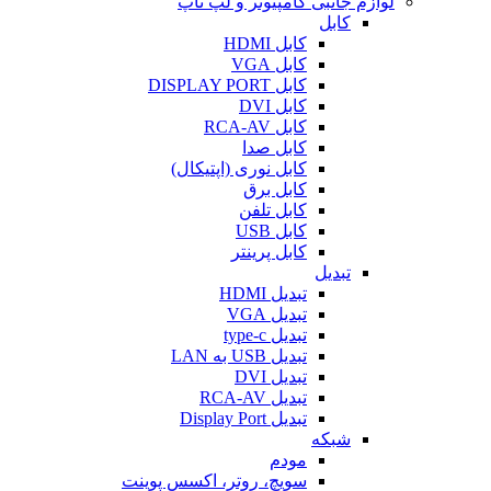
لوازم جانبی کامپیوتر و لپ تاپ
کابل
کابل HDMI
کابل VGA
کابل DISPLAY PORT
کابل DVI
کابل RCA-AV
کابل صدا
کابل نوری (اپتیکال)
کابل برق
کابل تلفن
کابل USB
کابل پرینتر
تبدیل
تبدیل HDMI
تبدیل VGA
تبدیل type-c
تبدیل USB به LAN
تبدیل DVI
تبدیل RCA-AV
تبدیل Display Port
شبکه
مودم
سویچ، روتر، اکسس پوینت