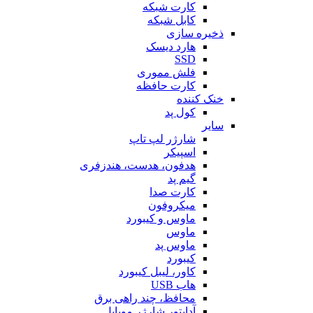
کارت شبکه
کابل شبکه
ذخیره سازی
هارد دیسک
SSD
فلش مموری
کارت حافظه
خنک کننده
کول پد
سایر
شارژر لپ تاپ
اسپیکر
هدفون، هدست، هندزفری
گیم پد
کارت صدا
میکروفون
ماوس و کیبورد
ماوس
ماوس پد
کیبورد
کاور، لیبل کیبورد
هاب USB
محافظ، چند راهی برق
آداپتور شارژر موبایل