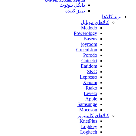
دانگل بلوتوث
تمیز کننده
برند کالاها
کالاهای موبایل
Mcdodo
Powerology
Baseus
joyroom
GreenLion
Porodo
Coteetci
Earldom
SKG
Lepresso
Xiaomi
Rtako
Levelo
Apple
Samsunge
Mocoson
کالاهای کامپیوتر
KnetPlus
Logikey
Logitech