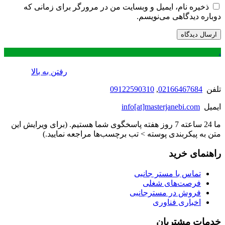
ذخیره نام، ایمیل و وبسایت من در مرورگر برای زمانی که
دوباره دیدگاهی می‌نویسم.
.
رفتن به بالا
تلفن
02166467684
,
09122590310
ایمیل
info[at]masterjanebi.com
ما 24 ساعته 7 روز هفته پاسخگوی شما هستیم. (برای ویرایش این
متن به پیکربندی پوسته > تب برچسب‌ها مراجعه نمایید.)
راهنمای خرید
تماس با مستر جانبی
فرصت‌های شغلی
فروش در مسترجانبی
اخباری فناوری
خدمات مشتریان