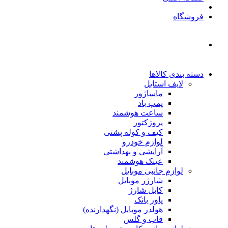
فروشگاه
دسته بندی کالاها
لایف استایل
ماساژور
پمپ باد
ساعت هوشمند
پروژکتور
کیف و کوله پشتی
لوازم خودرو
آرایشی و بهداشتی
عینک هوشمند
لوازم جانبی موبایل
شارژر موبایل
کابل شارژ
پاور بانک
هولدر موبایل (نگهدارنده)
قاب و گلس