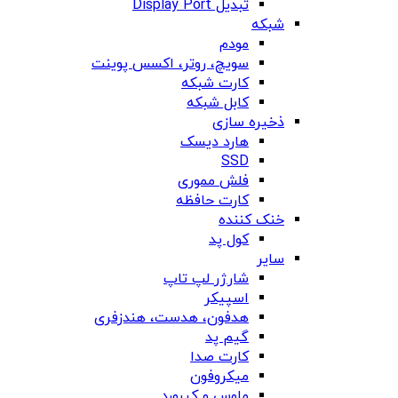
تبدیل Display Port
شبکه
مودم
سویچ، روتر، اکسس پوینت
کارت شبکه
کابل شبکه
ذخیره سازی
هارد دیسک
SSD
فلش مموری
کارت حافظه
خنک کننده
کول پد
سایر
شارژر لپ تاپ
اسپیکر
هدفون، هدست، هندزفری
گیم پد
کارت صدا
میکروفون
ماوس و کیبورد