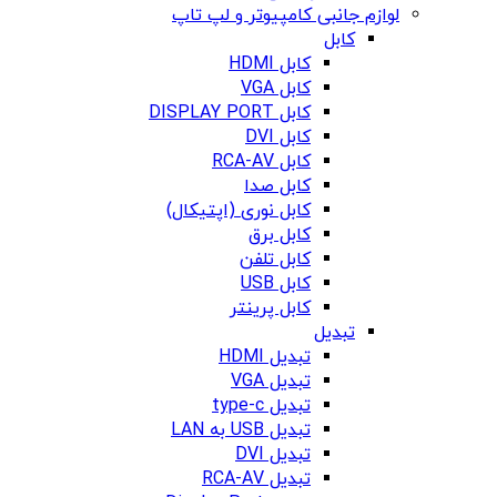
لوازم جانبی کامپیوتر و لپ تاپ
کابل
کابل HDMI
کابل VGA
کابل DISPLAY PORT
کابل DVI
کابل RCA-AV
کابل صدا
کابل نوری (اپتیکال)
کابل برق
کابل تلفن
کابل USB
کابل پرینتر
تبدیل
تبدیل HDMI
تبدیل VGA
تبدیل type-c
تبدیل USB به LAN
تبدیل DVI
تبدیل RCA-AV