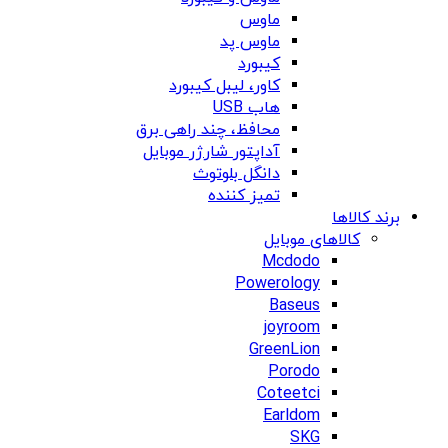
ماوس
ماوس پد
کیبورد
کاور، لیبل کیبورد
هاب USB
محافظ، چند راهی برق
آداپتور شارژر موبایل
دانگل بلوتوث
تمیز کننده
برند کالاها
کالاهای موبایل
Mcdodo
Powerology
Baseus
joyroom
GreenLion
Porodo
Coteetci
Earldom
SKG