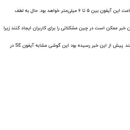
پیش از این عنوان شده بود آیفون ۱۷ ایر ۶.۲۵ میلی‌متر ضخامت خواهد داشت. سپس در ماه نوامبر شایعه‌ای پیچید مبنی بر اینکه ضخامت این آیفون بین ۵ تا ۶ میلی‌متر خواهد بود. حال به لطف
ی نخواهد داشت. این خبر ممکن است در چین مشکلاتی را برای کاربران ایجاد کنند زیرا
وی پیش بینی کرده است آیفون ۱۷ ایر احتملاً بدلیل باریکی بیش از حد با قیمت بالایی عرضه شود و از قطعات بسیار کوچک استفاده کند. پیش از این خبر رسیده بود این گوشی مشابه آیفون SE در