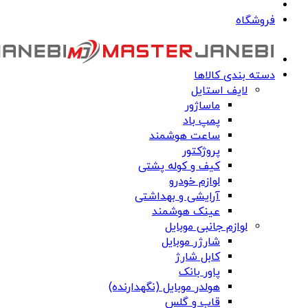
فروشگاه
دسته بندی کالاها
لایف استایل
ماساژور
پمپ باد
ساعت هوشمند
پروژکتور
کیف و کوله پشتی
لوازم خودرو
آرایشی و بهداشتی
عینک هوشمند
لوازم جانبی موبایل
شارژر موبایل
کابل شارژ
پاور بانک
هولدر موبایل (نگهدارنده)
قاب و گلس