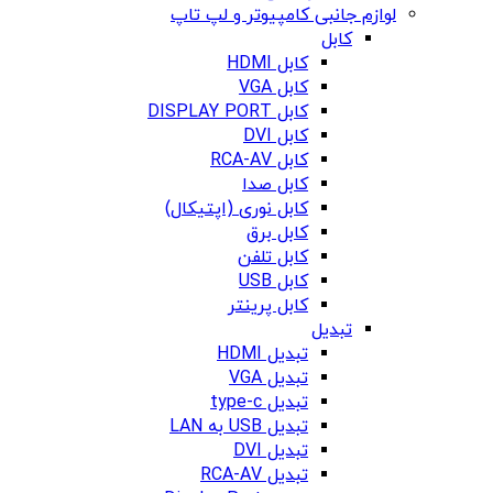
لوازم جانبی کامپیوتر و لپ تاپ
کابل
کابل HDMI
کابل VGA
کابل DISPLAY PORT
کابل DVI
کابل RCA-AV
کابل صدا
کابل نوری (اپتیکال)
کابل برق
کابل تلفن
کابل USB
کابل پرینتر
تبدیل
تبدیل HDMI
تبدیل VGA
تبدیل type-c
تبدیل USB به LAN
تبدیل DVI
تبدیل RCA-AV