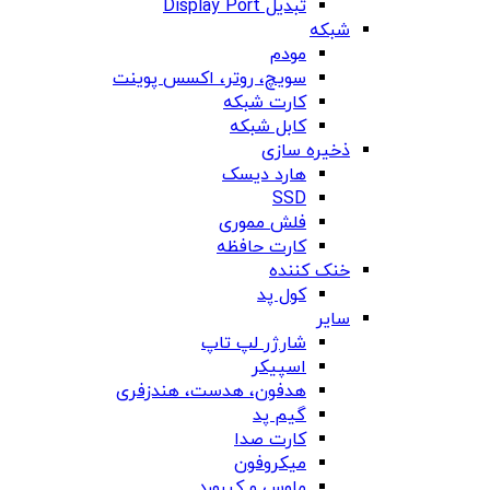
تبدیل Display Port
شبکه
مودم
سویچ، روتر، اکسس پوینت
کارت شبکه
کابل شبکه
ذخیره سازی
هارد دیسک
SSD
فلش مموری
کارت حافظه
خنک کننده
کول پد
سایر
شارژر لپ تاپ
اسپیکر
هدفون، هدست، هندزفری
گیم پد
کارت صدا
میکروفون
ماوس و کیبورد