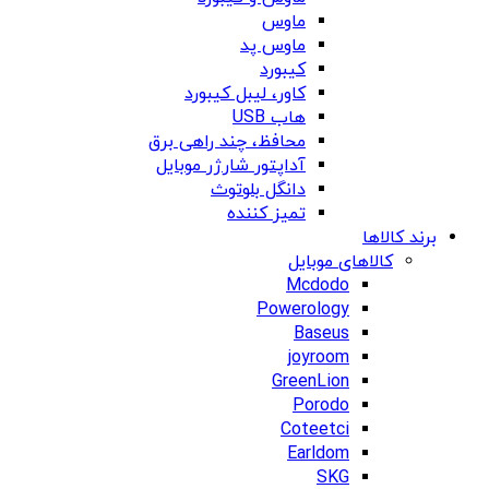
ماوس
ماوس پد
کیبورد
کاور، لیبل کیبورد
هاب USB
محافظ، چند راهی برق
آداپتور شارژر موبایل
دانگل بلوتوث
تمیز کننده
برند کالاها
کالاهای موبایل
Mcdodo
Powerology
Baseus
joyroom
GreenLion
Porodo
Coteetci
Earldom
SKG