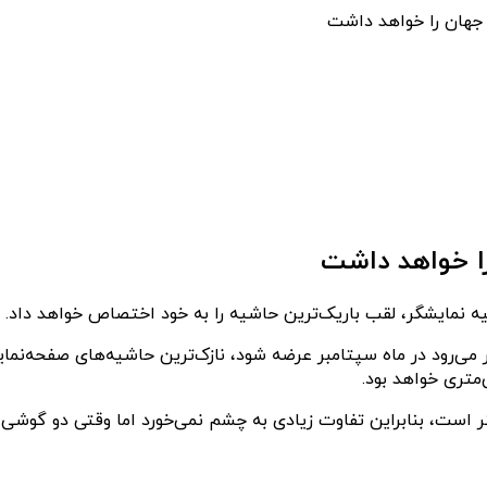
 افشاگر چینی، آیفون ۱۶ پرو اپل که انتظار می‌رود در ماه سپتامبر عرضه شود، نازک‌ترین حا
 منابع حاشیه‌های گوشی‌های آیفون ۱۵ پرو ۱.۷۱ میلی‌متر است، بنابراین تفاوت زیادی به چشم نم