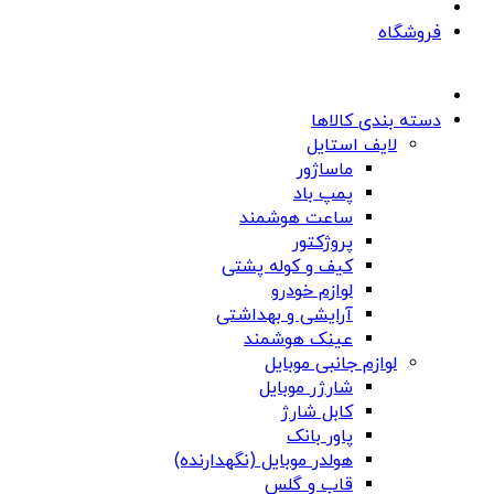
فروشگاه
دسته بندی کالاها
لایف استایل
ماساژور
پمپ باد
ساعت هوشمند
پروژکتور
کیف و کوله پشتی
لوازم خودرو
آرایشی و بهداشتی
عینک هوشمند
لوازم جانبی موبایل
شارژر موبایل
کابل شارژ
پاور بانک
هولدر موبایل (نگهدارنده)
قاب و گلس