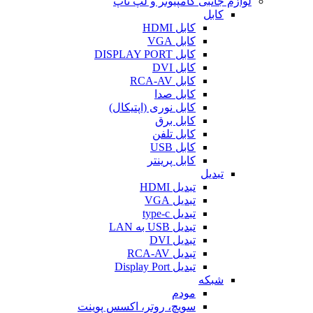
لوازم جانبی کامپیوتر و لپ تاپ
کابل
کابل HDMI
کابل VGA
کابل DISPLAY PORT
کابل DVI
کابل RCA-AV
کابل صدا
کابل نوری (اپتیکال)
کابل برق
کابل تلفن
کابل USB
کابل پرینتر
تبدیل
تبدیل HDMI
تبدیل VGA
تبدیل type-c
تبدیل USB به LAN
تبدیل DVI
تبدیل RCA-AV
تبدیل Display Port
شبکه
مودم
سویچ، روتر، اکسس پوینت