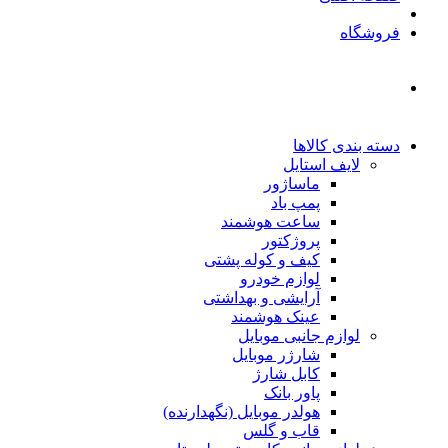
فروشگاه
دسته بندی کالاها
لایف استایل
ماساژور
پمپ باد
ساعت هوشمند
پروژکتور
کیف و کوله پشتی
لوازم خودرو
آرایشی و بهداشتی
عینک هوشمند
لوازم جانبی موبایل
شارژر موبایل
کابل شارژ
پاور بانک
هولدر موبایل (نگهدارنده)
قاب و گلس