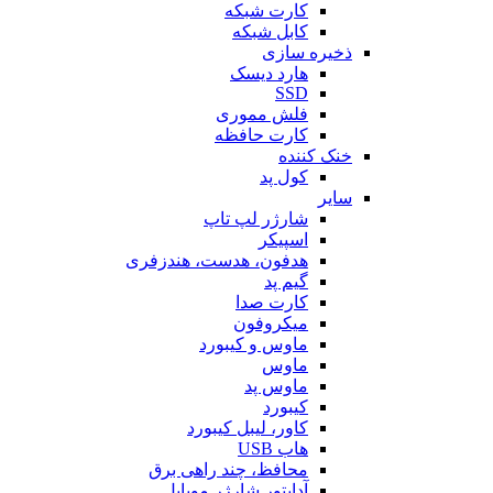
کارت شبکه
کابل شبکه
ذخیره سازی
هارد دیسک
SSD
فلش مموری
کارت حافظه
خنک کننده
کول پد
سایر
شارژر لپ تاپ
اسپیکر
هدفون، هدست، هندزفری
گیم پد
کارت صدا
میکروفون
ماوس و کیبورد
ماوس
ماوس پد
کیبورد
کاور، لیبل کیبورد
هاب USB
محافظ، چند راهی برق
آداپتور شارژر موبایل