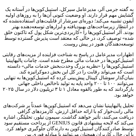
به گفته جرمی آلر، مدیرعامل سیرکل، استیبل‌کوین‌ها در آستانه یک
گشایش مهم قرار دارند. او وضعیت کنونی آن‌ها را به روزهای اولیه
آیفون تشبیه می‌کند؛ دوره‌ای سرشار از قابلیت‌های استفاده‌نشده که
در انتظار زیرساخت‌های بهبودیافته و ابزارهای توسعه‌دهنده بهتر
بودند. آلر استیبل‌کوین‌ها را «کاربردی‌ترین شکل پول که تاکنون خلق
شده» توصیف کرد، در حالی که معتقد است پذیرش گسترده توسط
توسعه‌دهندگان هنوز در پیش روست.
اظهارات مدیرعامل در پاسخ به شناخت فزاینده از مزیت‌های رقابتی
استیبل‌کوین‌ها در خدمات مالی مطرح شده است. چامات پالیهاپیتیا
استیبل‌کوین‌ها را «نظریه بزرگ وحدت‌بخش خدمات مالی» دانسته
است که می‌تواند رقابت را در کل این بخش دموکراتیزه کند.
بنیان‌گذار سوشال کپیتال پیش‌بینی کرده که استیبل‌کوین‌ها به تنهایی
می‌توانند ۱۰۰ تا ۲۰۰ واحد پایه به تولید ناخالص داخلی جهانی
بازگردانند که به طور بالقوه معادل ۱ تا ۳ تریلیون دلار در سال ۲۰۲۵
خواهد بود.
تحلیل پالیهاپیتیا نشان می‌دهد که استیبل‌کوین‌ها عمدتاً بر شرکت‌های
مالی رانت‌خوار که با ارائه حداقل ارزش، کارمزدهای گزافی
دریافت می‌کنند، تأثیر خواهند گذاشت. سیمون تیلور، تحلیلگر، اشاره
می‌کند که لایحه پیشنهادی قانون GENIUS از پرداخت مستقیم سود
توسط صادرکنندگان استیبل‌کوین به دارندگان جلوگیری خواهد کرد.
با این حال، کاربران همچنان می‌توانند با مبادله فوری بین