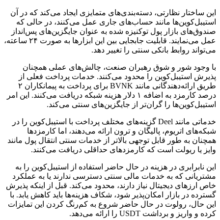
این ساختار نظارتی، دسته‌بندی‌های متمایزی ایجاد می‌کند که در آن
استیبل‌کوین‌ها مانند حساب‌های جاری عمل می‌کنند، در حالی که
صندوق‌های بازار پول توکنیزه شده به عنوان جایگزین‌های پس‌انداز
عمل می‌نمایند. قابلیت جابجایی بین این ابزارها به صورت ۲۴ ساعته،
می‌تواند روابط بانکی سنتی را تغییر دهد.
با وجود شور و شوق رهبران صنعت، چالش‌های عملی همچنان
پذیرش استیبل‌کوین را محدود می‌کنند. خدمات پرداخت فعلی از
طریق ارائه‌دهندگانی مانند BVNK برای پرداخت به پیمانکاران ۲
درصد کارمزد به اضافه ۱ دلار هزینه شبکه دریافت می‌کنند. این امر
استیبل‌کوین‌ها را گران‌تر از جایگزین‌های سنتی می‌کند.
خدماتی مانند Deel گزینه‌های مختلف پرداخت با استیبل‌کوین را در
شبکه‌های اتریوم، پالیگان و ترون ارائه می‌دهند، اما کارمزدها
همچنان به طور قابل توجهی بالاتر از خدمات سنتی انتقال پول مانند
وایز یا ریولت است که کارمزدهای حداقلی دریافت می‌کنند.
این نابرابری در هزینه در حال حاضر استفاده از استیبل‌کوین را به
مشتریانی که به خدمات مالی سنتی دسترسی ندارند یا به عملکرد
خاص ارزهای دیجیتال نیاز دارند، محدود می‌کند. قبل از اینکه پذیرش
گسترده در بازار امکان‌پذیر شود، شکاف هزینه‌ها باید کاهش یابد. با
این حال، رولوت در حال حاضر شروع به کم‌رنگ کردن این تمایزات
کرده و واریز و برداشت USDT را ارائه می‌دهد.