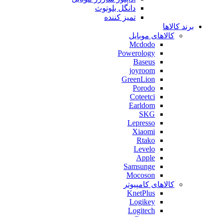
دانگل بلوتوث
تمیز کننده
برند کالاها
کالاهای موبایل
Mcdodo
Powerology
Baseus
joyroom
GreenLion
Porodo
Coteetci
Earldom
SKG
Lepresso
Xiaomi
Rtako
Levelo
Apple
Samsunge
Mocoson
کالاهای کامپیوتر
KnetPlus
Logikey
Logitech