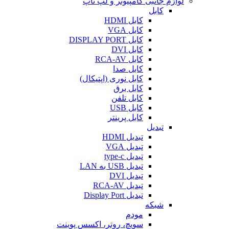
لوازم جانبی کامپیوتر و لپ تاپ
کابل
کابل HDMI
کابل VGA
کابل DISPLAY PORT
کابل DVI
کابل RCA-AV
کابل صدا
کابل نوری (اپتیکال)
کابل برق
کابل تلفن
کابل USB
کابل پرینتر
تبدیل
تبدیل HDMI
تبدیل VGA
تبدیل type-c
تبدیل USB به LAN
تبدیل DVI
تبدیل RCA-AV
تبدیل Display Port
شبکه
مودم
سویچ، روتر، اکسس پوینت