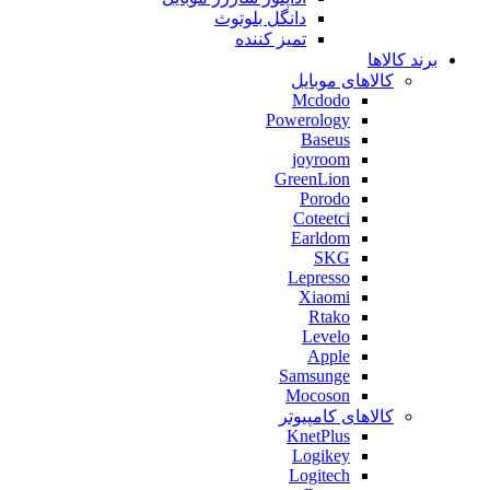
دانگل بلوتوث
تمیز کننده
برند کالاها
کالاهای موبایل
Mcdodo
Powerology
Baseus
joyroom
GreenLion
Porodo
Coteetci
Earldom
SKG
Lepresso
Xiaomi
Rtako
Levelo
Apple
Samsunge
Mocoson
کالاهای کامپیوتر
KnetPlus
Logikey
Logitech