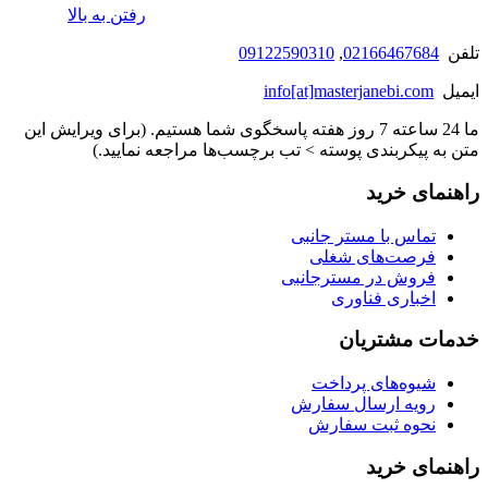
رفتن به بالا
تلفن
02166467684
,
09122590310
ایمیل
info[at]masterjanebi.com
ما 24 ساعته 7 روز هفته پاسخگوی شما هستیم. (برای ویرایش این
متن به پیکربندی پوسته > تب برچسب‌ها مراجعه نمایید.)
راهنمای خرید
تماس با مستر جانبی
فرصت‌های شغلی
فروش در مسترجانبی
اخباری فناوری
خدمات مشتریان
شیوه‌های پرداخت
رویه ارسال سفارش
نحوه ثبت سفارش
راهنمای خرید