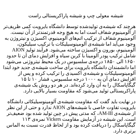
شیشه معولی چپ و شیشه پاراکریستالی راست
هرچند که شیشه‌ی تولیدشده توسط دانشگاه بایرویت کمی ظریف‌تر
از آلومینیوم شفاف است اما به هیچ وجه قدرتمندتر از آن نیست.
آلومینیوم شفاف از ترکیب اتم‌های آلومینیوم، اکسیژن و نیتروژن به
وجود می‌آید اما شیشه‌ی آلومینوسیلیکات با ترکیب سیلیکون،
آلومینیوم، بورون و اکسیژن ساخته‌ می‌شود. فرآیند تولید AION
شامل ترکیب پودر آلومینا با کربن سیاه و افزایش دمای آن تا حدود
۱۶۵۰ الی ۱۸۵۰ درجه‌ی سلسیوس در یک محیط نیتروژنی می‌شود
اما دانشمندان دانشگاه بایرویت برای ساخت شیشه‌ی جدید خود ابتدا
آلومینوسیلیکات و شیشه‌ی اکسیدی را ترکیب کرده و پس از
افزایش دمای آن به ۱۰۰۰ درجه سلسیوس، فشار ۱۰ تا ۱۵
گیگاپاسکال را به آن وارد کرده‌اند. در هر دو روش یک شیشه‌ی
پاراکریستالی تولید می‌شود که مقاومت بسیار بالایی دارد.
در نهایت باید گفت که مقاومت شیشه‌ی آلومینوسیلیکاتی دانشگاه
بایرویت تفاوت خاصی با شیشه‌های AION ندارد و حتی از این نظر
از شیشه‌ی AM-III، که مدتی پیش در چین تولید شده بود ضعیف‌تر
است. این شیشه در آزمایش مقاومت Vickers نمره‌ی ۱۱۳
گیگاپاسکال را دریافت کرده بود و از لحاظ قدرت نسبت به الماس
برتری دارد.