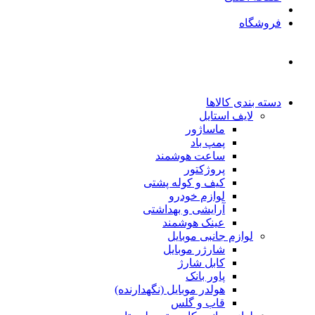
فروشگاه
دسته بندی کالاها
لایف استایل
ماساژور
پمپ باد
ساعت هوشمند
پروژکتور
کیف و کوله پشتی
لوازم خودرو
آرایشی و بهداشتی
عینک هوشمند
لوازم جانبی موبایل
شارژر موبایل
کابل شارژ
پاور بانک
هولدر موبایل (نگهدارنده)
قاب و گلس