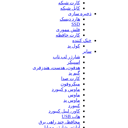
کارت شبکه
کابل شبکه
ذخیره سازی
هارد دیسک
SSD
فلش مموری
کارت حافظه
خنک کننده
کول پد
سایر
شارژر لپ تاپ
اسپیکر
هدفون، هدست، هندزفری
گیم پد
کارت صدا
میکروفون
ماوس و کیبورد
ماوس
ماوس پد
کیبورد
کاور، لیبل کیبورد
هاب USB
محافظ، چند راهی برق
آداپتور شارژر موبایل