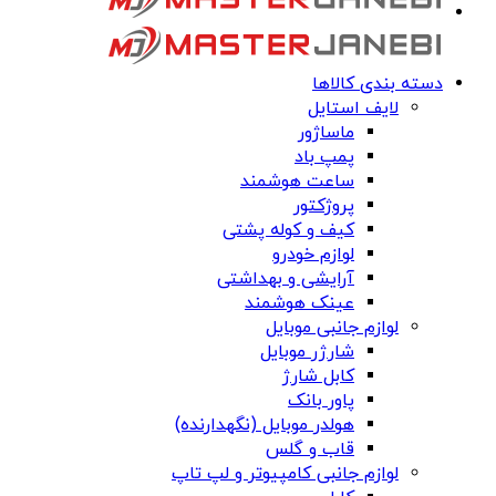
دسته بندی کالاها
لایف استایل
ماساژور
پمپ باد
ساعت هوشمند
پروژکتور
کیف و کوله پشتی
لوازم خودرو
آرایشی و بهداشتی
عینک هوشمند
لوازم جانبی موبایل
شارژر موبایل
کابل شارژ
پاور بانک
هولدر موبایل (نگهدارنده)
قاب و گلس
لوازم جانبی کامپیوتر و لپ تاپ