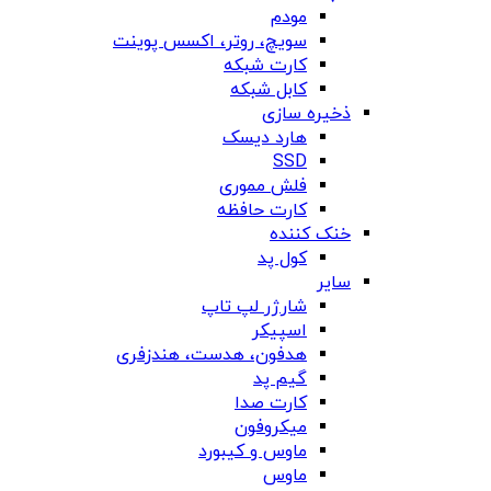
مودم
سویچ، روتر، اکسس پوینت
کارت شبکه
کابل شبکه
ذخیره سازی
هارد دیسک
SSD
فلش مموری
کارت حافظه
خنک کننده
کول پد
سایر
شارژر لپ تاپ
اسپیکر
هدفون، هدست، هندزفری
گیم پد
کارت صدا
میکروفون
ماوس و کیبورد
ماوس