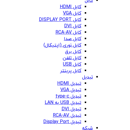
کابل
کابل HDMI
کابل VGA
کابل DISPLAY PORT
کابل DVI
کابل RCA-AV
کابل صدا
کابل نوری (اپتیکال)
کابل برق
کابل تلفن
کابل USB
کابل پرینتر
تبدیل
تبدیل HDMI
تبدیل VGA
تبدیل type-c
تبدیل USB به LAN
تبدیل DVI
تبدیل RCA-AV
تبدیل Display Port
شبکه