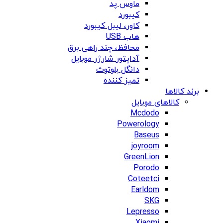
ماوس پد
کیبورد
کاور، لیبل کیبورد
هاب USB
محافظ، چند راهی برق
آداپتور شارژر موبایل
دانگل بلوتوث
تمیز کننده
برند کالاها
کالاهای موبایل
Mcdodo
Powerology
Baseus
joyroom
GreenLion
Porodo
Coteetci
Earldom
SKG
Lepresso