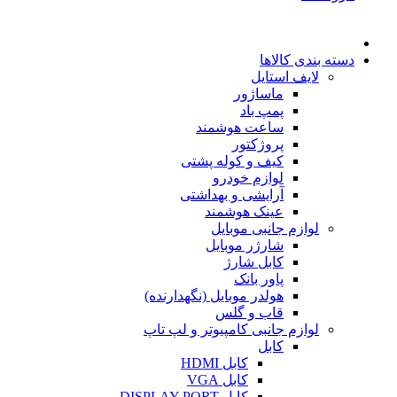
دسته بندی کالاها
لایف استایل
ماساژور
پمپ باد
ساعت هوشمند
پروژکتور
کیف و کوله پشتی
لوازم خودرو
آرایشی و بهداشتی
عینک هوشمند
لوازم جانبی موبایل
شارژر موبایل
کابل شارژ
پاور بانک
هولدر موبایل (نگهدارنده)
قاب و گلس
لوازم جانبی کامپیوتر و لپ تاپ
کابل
کابل HDMI
کابل VGA
کابل DISPLAY PORT