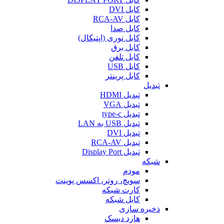
کابل DVI
کابل RCA-AV
کابل صدا
کابل نوری (اپتیکال)
کابل برق
کابل تلفن
کابل USB
کابل پرینتر
تبدیل
تبدیل HDMI
تبدیل VGA
تبدیل type-c
تبدیل USB به LAN
تبدیل DVI
تبدیل RCA-AV
تبدیل Display Port
شبکه
مودم
سویچ، روتر، اکسس پوینت
کارت شبکه
کابل شبکه
ذخیره سازی
هارد دیسک