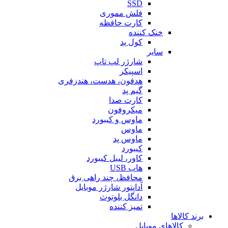
SSD
فلش مموری
کارت حافظه
خنک کننده
کول پد
سایر
شارژر لپ تاپ
اسپیکر
هدفون، هدست، هندزفری
گیم پد
کارت صدا
میکروفون
ماوس و کیبورد
ماوس
ماوس پد
کیبورد
کاور، لیبل کیبورد
هاب USB
محافظ، چند راهی برق
آداپتور شارژر موبایل
دانگل بلوتوث
تمیز کننده
برند کالاها
کالاهای موبایل