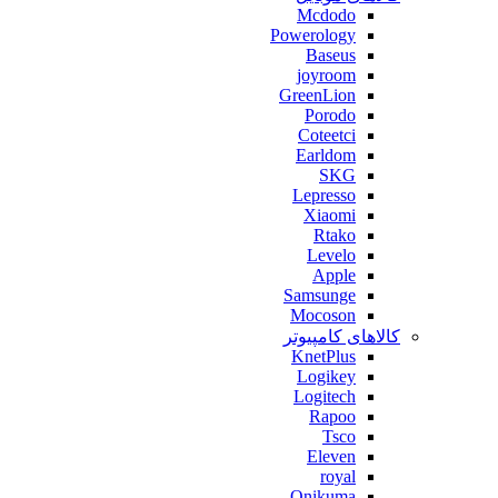
Mcdodo
Powerology
Baseus
joyroom
GreenLion
Porodo
Coteetci
Earldom
SKG
Lepresso
Xiaomi
Rtako
Levelo
Apple
Samsunge
Mocoson
کالاهای کامپیوتر
KnetPlus
Logikey
Logitech
Rapoo
Tsco
Eleven
royal
Onikuma