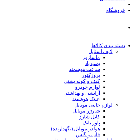
فروشگاه
دسته بندی کالاها
لایف استایل
ماساژور
پمپ باد
ساعت هوشمند
پروژکتور
کیف و کوله پشتی
لوازم خودرو
آرایشی و بهداشتی
عینک هوشمند
لوازم جانبی موبایل
شارژر موبایل
کابل شارژ
پاور بانک
هولدر موبایل (نگهدارنده)
قاب و گلس