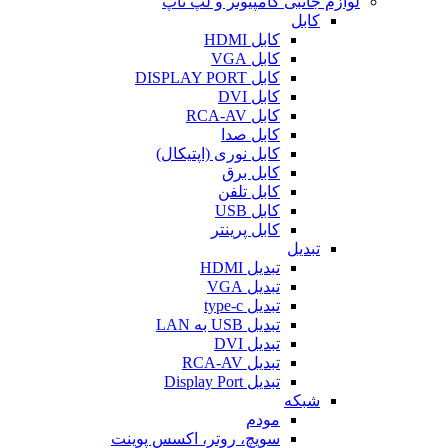
لوازم جانبی کامپیوتر و لپ تاپ
کابل
کابل HDMI
کابل VGA
کابل DISPLAY PORT
کابل DVI
کابل RCA-AV
کابل صدا
کابل نوری (اپتیکال)
کابل برق
کابل تلفن
کابل USB
کابل پرینتر
تبدیل
تبدیل HDMI
تبدیل VGA
تبدیل type-c
تبدیل USB به LAN
تبدیل DVI
تبدیل RCA-AV
تبدیل Display Port
شبکه
مودم
سویچ، روتر، اکسس پوینت