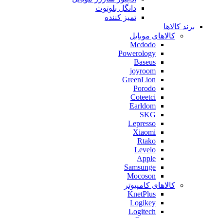
دانگل بلوتوث
تمیز کننده
برند کالاها
کالاهای موبایل
Mcdodo
Powerology
Baseus
joyroom
GreenLion
Porodo
Coteetci
Earldom
SKG
Lepresso
Xiaomi
Rtako
Levelo
Apple
Samsunge
Mocoson
کالاهای کامپیوتر
KnetPlus
Logikey
Logitech