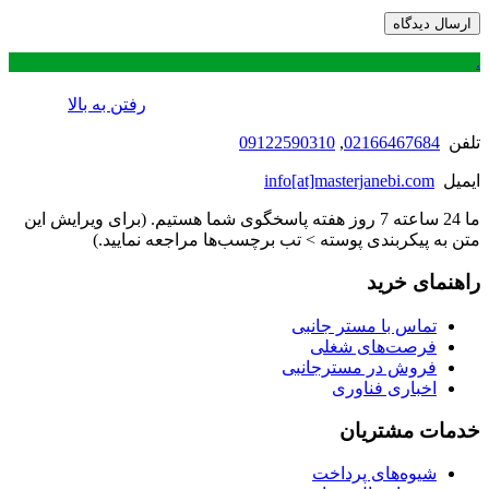
.
رفتن به بالا
تلفن
02166467684
,
09122590310
ایمیل
info[at]masterjanebi.com
ما 24 ساعته 7 روز هفته پاسخگوی شما هستیم. (برای ویرایش این
متن به پیکربندی پوسته > تب برچسب‌ها مراجعه نمایید.)
راهنمای خرید
تماس با مستر جانبی
فرصت‌های شغلی
فروش در مسترجانبی
اخباری فناوری
خدمات مشتریان
شیوه‌های پرداخت