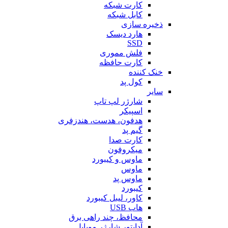
کارت شبکه
کابل شبکه
ذخیره سازی
هارد دیسک
SSD
فلش مموری
کارت حافظه
خنک کننده
کول پد
سایر
شارژر لپ تاپ
اسپیکر
هدفون، هدست، هندزفری
گیم پد
کارت صدا
میکروفون
ماوس و کیبورد
ماوس
ماوس پد
کیبورد
کاور، لیبل کیبورد
هاب USB
محافظ، چند راهی برق
آداپتور شارژر موبایل