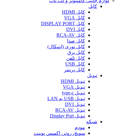
لوازم جانبی کامپیوتر و لپ تاپ
کابل
کابل HDMI
کابل VGA
کابل DISPLAY PORT
کابل DVI
کابل RCA-AV
کابل صدا
کابل نوری (اپتیکال)
کابل برق
کابل تلفن
کابل USB
کابل پرینتر
تبدیل
تبدیل HDMI
تبدیل VGA
تبدیل type-c
تبدیل USB به LAN
تبدیل DVI
تبدیل RCA-AV
تبدیل Display Port
شبکه
مودم
سویچ، روتر، اکسس پوینت