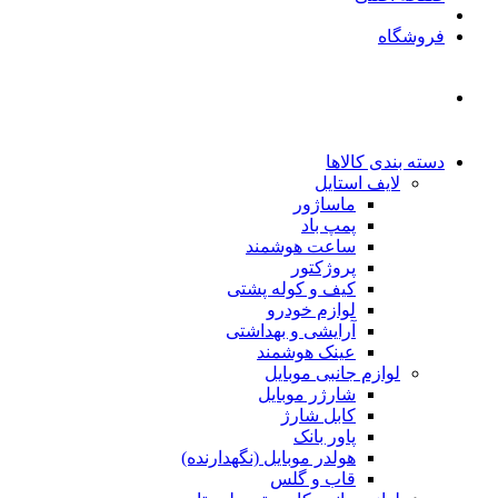
فروشگاه
دسته بندی کالاها
لایف استایل
ماساژور
پمپ باد
ساعت هوشمند
پروژکتور
کیف و کوله پشتی
لوازم خودرو
آرایشی و بهداشتی
عینک هوشمند
لوازم جانبی موبایل
شارژر موبایل
کابل شارژ
پاور بانک
هولدر موبایل (نگهدارنده)
قاب و گلس