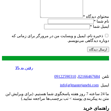
محتوای دیدگاه
*
نام شما
*
ایمیل شما
*
ذخیره نام، ایمیل و وبسایت من در مرورگر برای زمانی که
دوباره دیدگاهی می‌نویسم.
.
رفتن به بالا
تلفن
02166467684
,
09122590310
ایمیل
info[at]masterjanebi.com
ما 24 ساعته 7 روز هفته پاسخگوی شما هستیم. (برای ویرایش این
متن به پیکربندی پوسته > تب برچسب‌ها مراجعه نمایید.)
راهنمای خرید