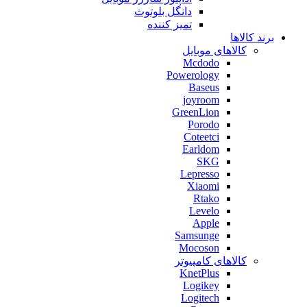
دانگل بلوتوث
تمیز کننده
برند کالاها
کالاهای موبایل
Mcdodo
Powerology
Baseus
joyroom
GreenLion
Porodo
Coteetci
Earldom
SKG
Lepresso
Xiaomi
Rtako
Levelo
Apple
Samsunge
Mocoson
کالاهای کامپیوتر
KnetPlus
Logikey
Logitech