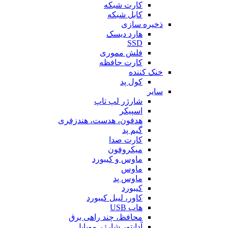
کارت شبکه
کابل شبکه
ذخیره سازی
هارد دیسک
SSD
فلش مموری
کارت حافظه
خنک کننده
کول پد
سایر
شارژر لپ تاپ
اسپیکر
هدفون، هدست، هندزفری
گیم پد
کارت صدا
میکروفون
ماوس و کیبورد
ماوس
ماوس پد
کیبورد
کاور، لیبل کیبورد
هاب USB
محافظ، چند راهی برق
آداپتور شارژر موبایل