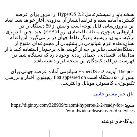
نسخه پایدار سیستم‌عامل HyperOS 2.2 از امروز برای عرضه
گسترده آماده شده و فرایند انتشار آن به‌زودی آغاز خواهد شد. ابعاد
این به‌روزرسانی قابل توجه است و بیش از 50 دستگاه را در
بازارهایی همچون منطقه اقتصادی اروپا (EEA)، هند، چین، اندونزی،
ترکیه، تایوان، روسیه و دیگر نقاط جهان در بر می‌گیرد. این اقدام
نشان‌دهنده عزم شیائومی در پشتیبانی از مجموعه‌ای متنوع از
دستگاه‌هاست. بنابراین چه از گوشی‌های پرچم‌دار استفاده کنید یا از
مدل‌های اقتصادی، احتمال زیادی وجود دارد که دستگاه شما در
فهرست دریافت‌کنندگان این نسخه قرار داشته باشد.
The post آپدیت HyperOS 2.2 شیائومی آماده عرضه جهانی برای
بیش از ۵۰ دستگاه است first appeared on دیجینوی: اخبار و بررسی
تكنولوژی، کامپیوتر، موبایل و اینترنت.
اتاق خبر
مستر جانبی
منبع: https://diginoy.com/328909/xiaomi-hyperos-2-2-ready-for-
worldwide-release-over-50-devices/
دیدگاه‌های نوشته