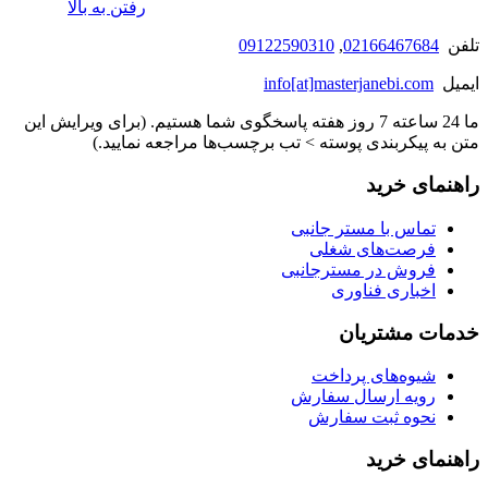
رفتن به بالا
تلفن
02166467684
,
09122590310
ایمیل
info[at]masterjanebi.com
ما 24 ساعته 7 روز هفته پاسخگوی شما هستیم. (برای ویرایش این
متن به پیکربندی پوسته > تب برچسب‌ها مراجعه نمایید.)
راهنمای خرید
تماس با مستر جانبی
فرصت‌های شغلی
فروش در مسترجانبی
اخباری فناوری
خدمات مشتریان
شیوه‌های پرداخت
رویه ارسال سفارش
نحوه ثبت سفارش
راهنمای خرید