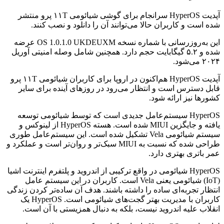
آپدیت HyperOS سرانجام برای گوشی شیائومی ۱۱T پرو منتشر
شده است و کاربران حالا می‌توانند آن را دانلود و نصب کنند.
این به‌روزرسانی با شماره نسخه OS 1.0.1.0 UKDEUXM عرضه
شده و ۵.۲ گیگابایت حجم دارد. همچنین شامل وصله امنیتی آوریل
۲۰۲۴ می‌شود.
آپدیت HyperOS هم‌اکنون در اروپا برای کاربران شیائومی ۱۱T پرو
قابل دسترس است و انتظار می‌رود در روزهای آینده برای سایر
کشورها نیز ارائه شود.
HyperOS سیستم‌عامل جدیدی است که توسط شیائومی توسعه
یافته و جایگزین MIUI شده است. هسته HyperOS از لینوکس و
سیستم شیائومی Vela تشکیل شده است. این سیستم‌عامل طوری
طراحی شده که نسبت به MIUI سبک‌تر و روان‌تر است و عملکرد و
عمر باتری بهتری دارد.
HyperOS شیائومی در واقع ترکیبی از اندروید و پلتفرم اینترنت اشیا
(IoT) شیائومی یعنی Vela است. کاربران در این سیستم عامل
انتظار تجربه‌ای ساده را داشته باشند. هدف آن ساده‌تر کردن زندگی
کاربران با مدیریت بهتر گجت‌های شیائومی است. HyperOS یک
انقلاب علیه اندروید نیست، بلکه به دنبال همزیستی با آن است.