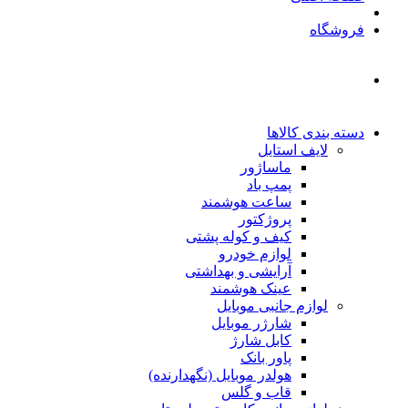
فروشگاه
دسته بندی کالاها
لایف استایل
ماساژور
پمپ باد
ساعت هوشمند
پروژکتور
کیف و کوله پشتی
لوازم خودرو
آرایشی و بهداشتی
عینک هوشمند
لوازم جانبی موبایل
شارژر موبایل
کابل شارژ
پاور بانک
هولدر موبایل (نگهدارنده)
قاب و گلس