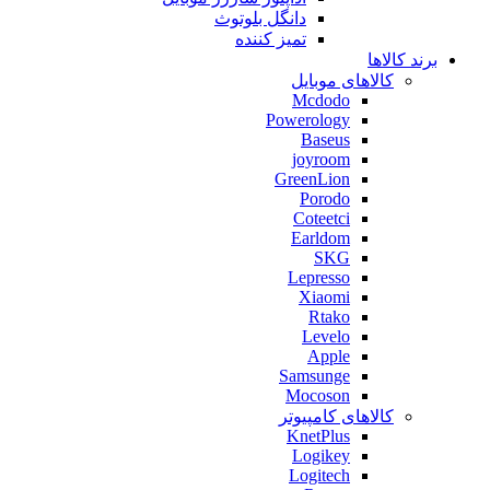
دانگل بلوتوث
تمیز کننده
برند کالاها
کالاهای موبایل
Mcdodo
Powerology
Baseus
joyroom
GreenLion
Porodo
Coteetci
Earldom
SKG
Lepresso
Xiaomi
Rtako
Levelo
Apple
Samsunge
Mocoson
کالاهای کامپیوتر
KnetPlus
Logikey
Logitech