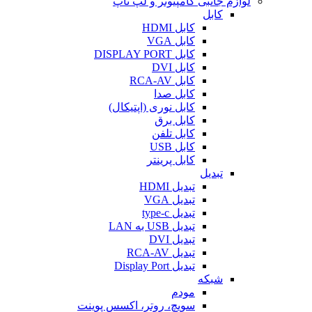
لوازم جانبی کامپیوتر و لپ تاپ
کابل
کابل HDMI
کابل VGA
کابل DISPLAY PORT
کابل DVI
کابل RCA-AV
کابل صدا
کابل نوری (اپتیکال)
کابل برق
کابل تلفن
کابل USB
کابل پرینتر
تبدیل
تبدیل HDMI
تبدیل VGA
تبدیل type-c
تبدیل USB به LAN
تبدیل DVI
تبدیل RCA-AV
تبدیل Display Port
شبکه
مودم
سویچ، روتر، اکسس پوینت