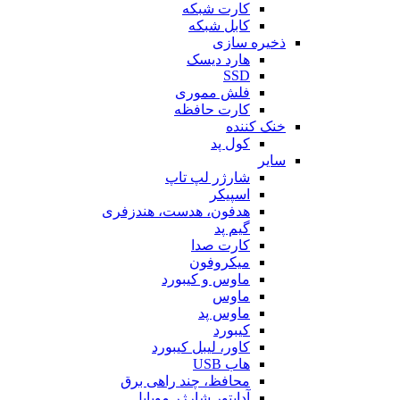
کارت شبکه
کابل شبکه
ذخیره سازی
هارد دیسک
SSD
فلش مموری
کارت حافظه
خنک کننده
کول پد
سایر
شارژر لپ تاپ
اسپیکر
هدفون، هدست، هندزفری
گیم پد
کارت صدا
میکروفون
ماوس و کیبورد
ماوس
ماوس پد
کیبورد
کاور، لیبل کیبورد
هاب USB
محافظ، چند راهی برق
آداپتور شارژر موبایل