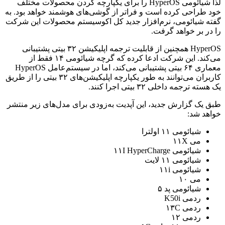
لذا شیائومی HyperOS را برای یکپارچه کردن محصولات مختلف
خود طراحی کرده است و فراتر از گوشی‌های هوشمند خواهد بود. به
گفته شیائومی، نرم‌افزار جدید کل اکوسیستم محصولات این شرکت
را در بر خواهد گرفت.
HyperOS همچنین از قابلیت ترجمه اپلیکیشن ۳۲ بیتی پشتیبانی
می‌کند. این شرکت ادعا کرده که گرچه شیائومی ۱۴ فقط از
معماری ۶۴ بیتی پشتیبانی می‌کند، اما در سیستم‌عامل HyperOS
کاربران می‌توانند به طور یکپارچه اپلیکیشن‌های ۳۲ بیتی را از طریق
یک هسته ترجمه داخلی ۳۲ بیتی اجرا کنند.
طبق یک گزارش جدید، این آپدیت به‌زودی برای مدل‌های زیر منتشر
خواهد شد:
شیائومی ۱۱ اولترا
می ۱۱X
شیائومی ۱۱I HyperCharge
شیائومی ۱۱ لایت
شیائومی ۱۱i
می ۱۰
شیائومی پد ۵
ردمی K50i
ردمی ۱۳C
ردمی ۱۲