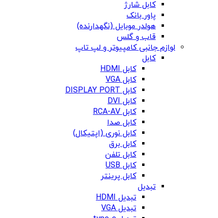
کابل شارژ
پاور بانک
هولدر موبایل (نگهدارنده)
قاب و گلس
لوازم جانبی کامپیوتر و لپ تاپ
کابل
کابل HDMI
کابل VGA
کابل DISPLAY PORT
کابل DVI
کابل RCA-AV
کابل صدا
کابل نوری (اپتیکال)
کابل برق
کابل تلفن
کابل USB
کابل پرینتر
تبدیل
تبدیل HDMI
تبدیل VGA