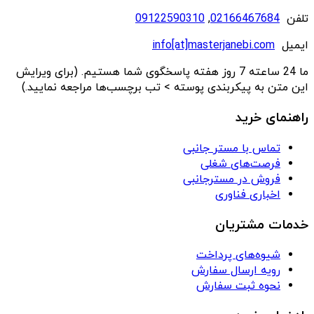
تلفن
02166467684
,
09122590310
ایمیل
info[at]masterjanebi.com
ما 24 ساعته 7 روز هفته پاسخگوی شما هستیم. (برای ویرایش
این متن به پیکربندی پوسته > تب برچسب‌ها مراجعه نمایید.)
راهنمای خرید
تماس با مستر جانبی
فرصت‌های شغلی
فروش در مسترجانبی
اخباری فناوری
خدمات مشتریان
شیوه‌های پرداخت
رویه ارسال سفارش
نحوه ثبت سفارش