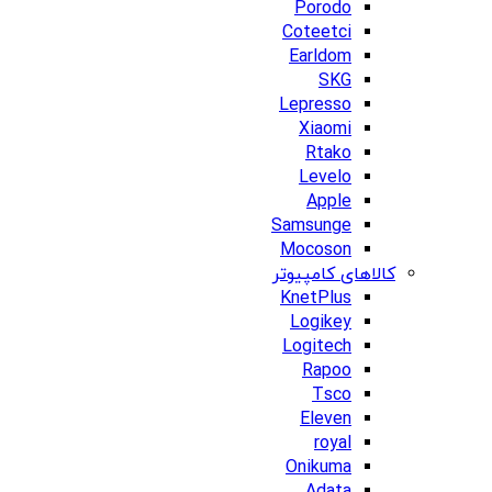
Porodo
Coteetci
Earldom
SKG
Lepresso
Xiaomi
Rtako
Levelo
Apple
Samsunge
Mocoson
کالاهای کامپیوتر
KnetPlus
Logikey
Logitech
Rapoo
Tsco
Eleven
royal
Onikuma