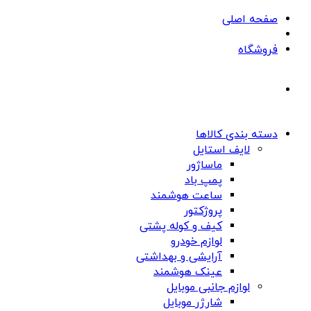
صفحه اصلی
فروشگاه
دسته بندی کالاها
لایف استایل
ماساژور
پمپ باد
ساعت هوشمند
پروژکتور
کیف و کوله پشتی
لوازم خودرو
آرایشی و بهداشتی
عینک هوشمند
لوازم جانبی موبایل
شارژر موبایل