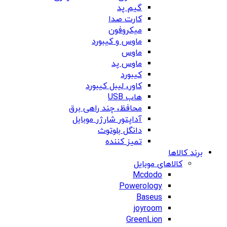
گیم پد
کارت صدا
میکروفون
ماوس و کیبورد
ماوس
ماوس پد
کیبورد
کاور، لیبل کیبورد
هاب USB
محافظ، چند راهی برق
آداپتور شارژر موبایل
دانگل بلوتوث
تمیز کننده
برند کالاها
کالاهای موبایل
Mcdodo
Powerology
Baseus
joyroom
GreenLion