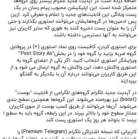
اضافه کرده است. در آپدیت جدید تلگرام بیشتر روی گروه‌ها
متمرکز شده است. این اپلیکیشن محبوب پیام رسان در یک
پست وبلاگی این قابلیت‌های جدید را اعلام و معرفی کرد. ازین
پس ادمین‌ها در گروه‌هایشان می‌توانند استوری بگذارند و حتی
آن را به عنوان پست ذخیره کنند به طوری که سایر کاربران نیز
می‌توانند به آنها دسترسی داشته باشند.
برای استوری کردن، کافیست روی نماد استوری (+) در پروفایل
گروه ضربه بزنید یا گروه خود را در بخش”Post Story As”
ویرایشگر استوری انتخاب کنید. اگر یکی از اعضای گروه به
استوری واکنش دهد، این واکنش به گروه ارسال می شود و از
این طریق کاربران می‌توانند درباره آن با یکدیگر به گفتگو
بپردازند.
در آپدیت جدید تلگرام گروه‌های تلگرامی از قابلیت “بوست”
(boost) نیز بهره‌مند می‌شوند. این گروه‌ها همچنین سطح بندی
می‌شوند. آن‌ها می‌توانند از طریق کسب بوست از سوی کاربران
ممتاز سطوح خود را بالاتر ببرند. در این رابطه، گروه باید به سطح ۱
برسد تا بتواند هر روز یک استوری پست کند.
کاربرانی که نسخه اشتراکی تلگرام (Premium Telegram) را
خریداری کنند، چهار بوست دریافت می‌کنند و می‌توانند آن‌ها را به