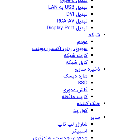
تبدیل type-c
تبدیل USB به LAN
تبدیل DVI
تبدیل RCA-AV
تبدیل Display Port
شبکه
مودم
سویچ، روتر، اکسس پوینت
کارت شبکه
کابل شبکه
ذخیره سازی
هارد دیسک
SSD
فلش مموری
کارت حافظه
خنک کننده
کول پد
سایر
شارژر لپ تاپ
اسپیکر
هدفون، هدست، هندزفری