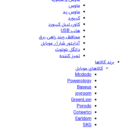
ماوس
ماوس پد
کیبورد
کاور، لیبل کیبورد
هاب USB
محافظ، چند راهی برق
آداپتور شارژر موبایل
دانگل بلوتوث
تمیز کننده
برند کالاها
کالاهای موبایل
Mcdodo
Powerology
Baseus
joyroom
GreenLion
Porodo
Coteetci
Earldom
SKG