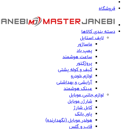
فروشگاه
دسته بندی کالاها
لایف استایل
ماساژور
پمپ باد
ساعت هوشمند
پروژکتور
کیف و کوله پشتی
لوازم خودرو
آرایشی و بهداشتی
عینک هوشمند
لوازم جانبی موبایل
شارژر موبایل
کابل شارژ
پاور بانک
هولدر موبایل (نگهدارنده)
قاب و گلس