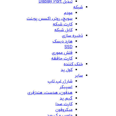
تبدیل Display Port
شبکه
مودم
سویچ، روتر، اکسس پوینت
کارت شبکه
کابل شبکه
ذخیره سازی
هارد دیسک
SSD
فلش مموری
کارت حافظه
خنک کننده
کول پد
سایر
شارژر لپ تاپ
اسپیکر
هدفون، هدست، هندزفری
گیم پد
کارت صدا
میکروفون
ماوس و کیبورد