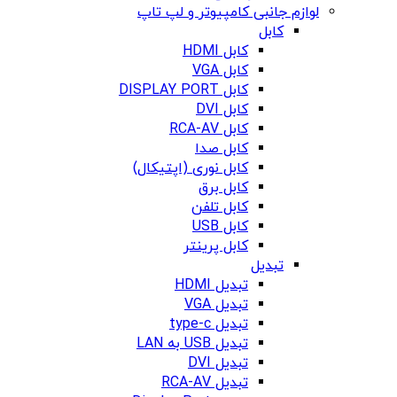
لوازم جانبی کامپیوتر و لپ تاپ
کابل
کابل HDMI
کابل VGA
کابل DISPLAY PORT
کابل DVI
کابل RCA-AV
کابل صدا
کابل نوری (اپتیکال)
کابل برق
کابل تلفن
کابل USB
کابل پرینتر
تبدیل
تبدیل HDMI
تبدیل VGA
تبدیل type-c
تبدیل USB به LAN
تبدیل DVI
تبدیل RCA-AV