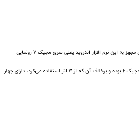
شرکت آنر چهارشنبه این هفته از رابط کاربری جدید MagicOS 9.0 رونمایی خواهد کرد. یک هفته بعد نیز این شرکت از اولین پرچمدارانی مجهز به این نرم افزار اندروید یعنی سری مجیک ۷ رونمایی
آنر اخیراً تیزری از مجیک ۷ پرو منتشر کرده است که شکل جزیره دوربین را نشان می‌دهد. شکل جزیره دوربین در مجیک ۷ پرو همانند مجیک ۶ بوده و برخلاف آن که از ۳ لنز استفاده می‌کرد، دارای چهار