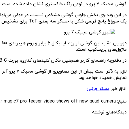
گوشی مجیک ۷ پرو در نوعی رنگ خاکستری نشان داده شده است که به رنگ “Moon Shadow Grey” معروف است و از اولین فیلم علمی تخیلی A Trip to the Moon الهام گرفته شده است.
یک سوراخ پانچ قرصی شکل با حسگر سه بعدی ToF برای تشخیص ایمن چهره دارد.
دو
ماژول‌های پریسکوپ است.
در دفترچه راهنمای کاربر همچنین مکان کلیدهای کناری، پورت USB-C که
لازم به ذکر
نمایش خمیده خواهد بود.
اتاق خبر
مستر جانبی
منبع: https://techfars.com/303906/honor-magic7-pro-teaser-video-shows-off-new-quad-camera/
دیدگاه‌های نوشته