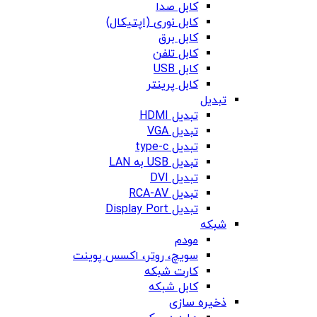
کابل صدا
کابل نوری (اپتیکال)
کابل برق
کابل تلفن
کابل USB
کابل پرینتر
تبدیل
تبدیل HDMI
تبدیل VGA
تبدیل type-c
تبدیل USB به LAN
تبدیل DVI
تبدیل RCA-AV
تبدیل Display Port
شبکه
مودم
سویچ، روتر، اکسس پوینت
کارت شبکه
کابل شبکه
ذخیره سازی