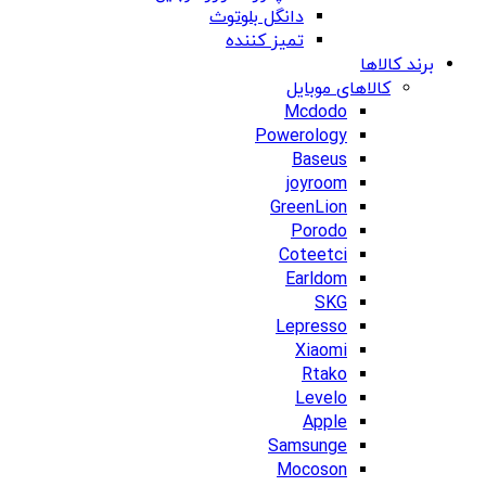
دانگل بلوتوث
تمیز کننده
برند کالاها
کالاهای موبایل
Mcdodo
Powerology
Baseus
joyroom
GreenLion
Porodo
Coteetci
Earldom
SKG
Lepresso
Xiaomi
Rtako
Levelo
Apple
Samsunge
Mocoson