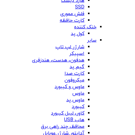
هارد دیسک
SSD
فلش مموری
کارت حافظه
خنک کننده
کول پد
سایر
شارژر لپ تاپ
اسپیکر
هدفون، هدست، هندزفری
گیم پد
کارت صدا
میکروفون
ماوس و کیبورد
ماوس
ماوس پد
کیبورد
کاور، لیبل کیبورد
هاب USB
محافظ، چند راهی برق
آداپتور شارژر موبایل