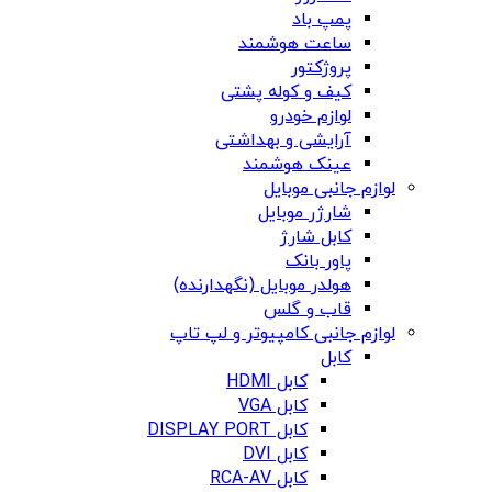
پمپ باد
ساعت هوشمند
پروژکتور
کیف و کوله پشتی
لوازم خودرو
آرایشی و بهداشتی
عینک هوشمند
لوازم جانبی موبایل
شارژر موبایل
کابل شارژ
پاور بانک
هولدر موبایل (نگهدارنده)
قاب و گلس
لوازم جانبی کامپیوتر و لپ تاپ
کابل
کابل HDMI
کابل VGA
کابل DISPLAY PORT
کابل DVI
کابل RCA-AV