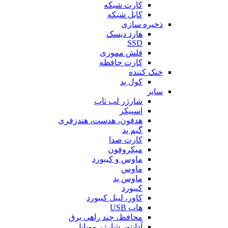
کارت شبکه
کابل شبکه
ذخیره سازی
هارد دیسک
SSD
فلش مموری
کارت حافظه
خنک کننده
کول پد
سایر
شارژر لپ تاپ
اسپیکر
هدفون، هدست، هندزفری
گیم پد
کارت صدا
میکروفون
ماوس و کیبورد
ماوس
ماوس پد
کیبورد
کاور، لیبل کیبورد
هاب USB
محافظ، چند راهی برق
آداپتور شارژر موبایل