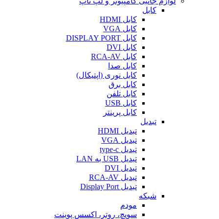
لوازم جانبی کامپیوتر و لپ تاپ
کابل
کابل HDMI
کابل VGA
کابل DISPLAY PORT
کابل DVI
کابل RCA-AV
کابل صدا
کابل نوری (اپتیکال)
کابل برق
کابل تلفن
کابل USB
کابل پرینتر
تبدیل
تبدیل HDMI
تبدیل VGA
تبدیل type-c
تبدیل USB به LAN
تبدیل DVI
تبدیل RCA-AV
تبدیل Display Port
شبکه
مودم
سویچ، روتر، اکسس پوینت