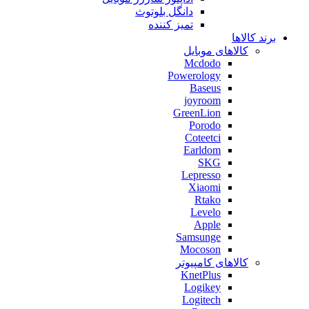
دانگل بلوتوث
تمیز کننده
برند کالاها
کالاهای موبایل
Mcdodo
Powerology
Baseus
joyroom
GreenLion
Porodo
Coteetci
Earldom
SKG
Lepresso
Xiaomi
Rtako
Levelo
Apple
Samsunge
Mocoson
کالاهای کامپیوتر
KnetPlus
Logikey
Logitech