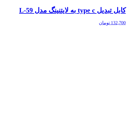
کابل تبدیل type c به لایتنینگ مدل L-59
132,700
تومان