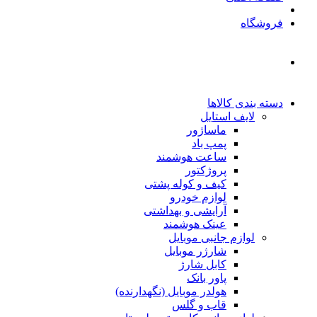
فروشگاه
دسته بندی کالاها
لایف استایل
ماساژور
پمپ باد
ساعت هوشمند
پروژکتور
کیف و کوله پشتی
لوازم خودرو
آرایشی و بهداشتی
عینک هوشمند
لوازم جانبی موبایل
شارژر موبایل
کابل شارژ
پاور بانک
هولدر موبایل (نگهدارنده)
قاب و گلس