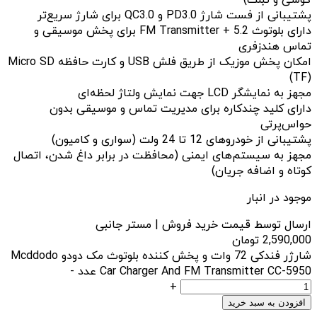
پشتیبانی از فست شارژ PD3.0 و QC3.0 برای شارژ سریع‌تر
دارای بلوتوث 5.2 + FM Transmitter برای پخش موسیقی و
تماس هندزفری
امکان پخش موزیک از طریق فلش USB و کارت حافظه Micro SD
(TF)
مجهز به نمایشگر LCD جهت نمایش ولتاژ لحظه‌ای
دارای کلید چندکاره برای مدیریت تماس و موسیقی بدون
حواس‌پرتی
پشتیبانی از خودروهای 12 تا 24 ولت (سواری و کامیون)
مجهز به سیستم‌های ایمنی (محافظت در برابر داغ شدن، اتصال
کوتاه و اضافه جریان)
موجود در انبار
ارسال توسط قیمت خرید فروش | مستر جانبی
2,590,000
تومان
شارژر فندکی 72 وات و پخش کننده بلوتوث مک دودو Mcddodo
Car Charger And FM Transmitter CC-5950 عدد
-
+
افزودن به سبد خرید