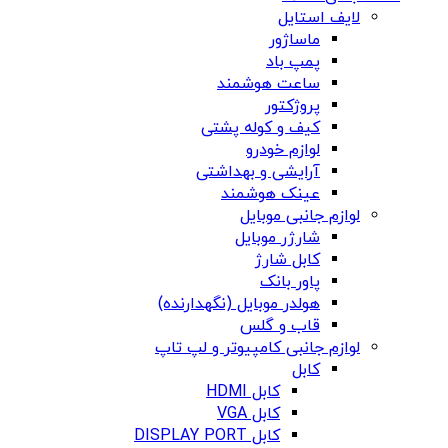
لایف استایل
ماساژور
پمپ باد
ساعت هوشمند
پروژکتور
کیف و کوله پشتی
لوازم خودرو
آرایشی و بهداشتی
عینک هوشمند
لوازم جانبی موبایل
شارژر موبایل
کابل شارژ
پاور بانک
هولدر موبایل (نگهدارنده)
قاب و گلس
لوازم جانبی کامپیوتر و لپ تاپ
کابل
کابل HDMI
کابل VGA
کابل DISPLAY PORT