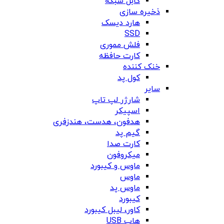
کابل شبکه
ذخیره سازی
هارد دیسک
SSD
فلش مموری
کارت حافظه
خنک کننده
کول پد
سایر
شارژر لپ تاپ
اسپیکر
هدفون، هدست، هندزفری
گیم پد
کارت صدا
میکروفون
ماوس و کیبورد
ماوس
ماوس پد
کیبورد
کاور، لیبل کیبورد
هاب USB