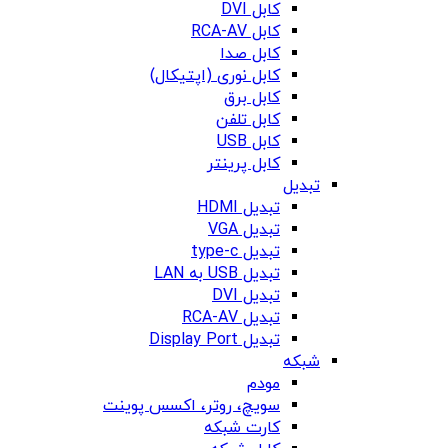
کابل DVI
کابل RCA-AV
کابل صدا
کابل نوری (اپتیکال)
کابل برق
کابل تلفن
کابل USB
کابل پرینتر
تبدیل
تبدیل HDMI
تبدیل VGA
تبدیل type-c
تبدیل USB به LAN
تبدیل DVI
تبدیل RCA-AV
تبدیل Display Port
شبکه
مودم
سویچ، روتر، اکسس پوینت
کارت شبکه