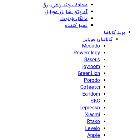
محافظ، چند راهی برق
آداپتور شارژر موبایل
دانگل بلوتوث
تمیز کننده
برند کالاها
کالاهای موبایل
Mcdodo
Powerology
Baseus
joyroom
GreenLion
Porodo
Coteetci
Earldom
SKG
Lepresso
Xiaomi
Rtako
Levelo
Apple