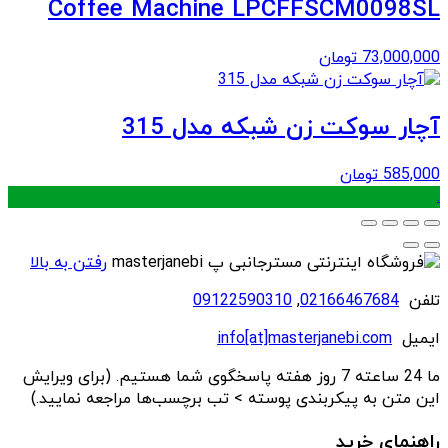
Coffee Machine LPCFFSCM0098SL
73,000,000
تومان
آچار سوکت زن شبکه مدل 315
585,000
تومان
.
رفتن به بالا
تلفن
02166467684
,
09122590310
ایمیل
info[at]masterjanebi.com
ما 24 ساعته 7 روز هفته پاسخگوی شما هستیم. (برای ویرایش
این متن به پیکربندی پوسته > تب برچسب‌ها مراجعه نمایید.)
راهنمای خرید