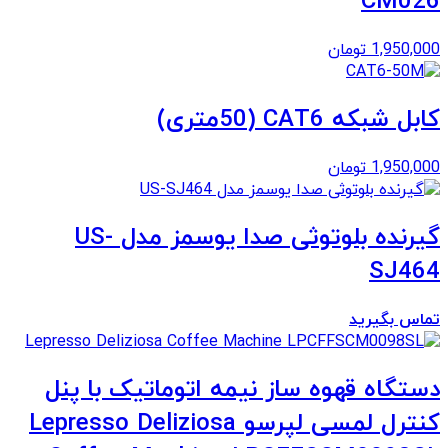
CM026
1,950,000
تومان
کابل شبکه CAT6 (50متری)
1,950,000
تومان
گیرنده بلوتوثی صدا یوسمز مدل US-
SJ464
تماس بگیرید
دستگاه قهوه ساز نیمه اتوماتیک با پنل
کنترل لمسی لپرسو Lepresso Deliziosa