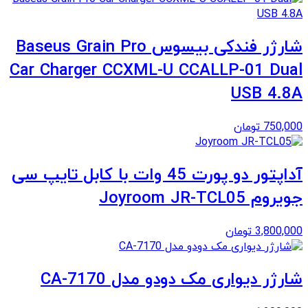
شارژر فندکی بیسوس Baseus Grain Pro
Car Charger CCXML-U CCALLP-01 Dual
USB 4.8A
750,000
تومان
آداپتور دو پورت 45 وات با کابل تایپ سی
جویروم Joyroom JR-TCL05
3,800,000
تومان
شارژر دیواری مک دودو مدل CA-7170