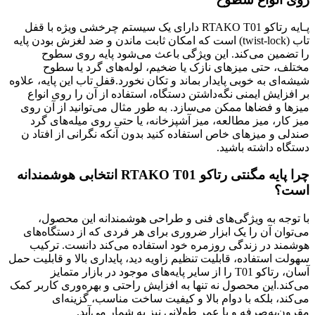
پـایه رتاکو RTAKO T01 دارای یک سیستم چرخشی ویژه با قفل
تاب (twist-lock) است که امکان ثابت ماندن و ضد لغزش بودن پایه
را تضمین می‌کند. این ویژگی باعث می‌شود پایه روی سطوح
مختلف، حتی میزهای نازک یا ضخیم، لوله‌های گرد یا سطوح
شیشه‌ای به خوبی پایدار بماند و تکان نخورد.قفل تاب این پایه، علاوه
بر افزایش ایمنی نگه‌داشتن دستگاه، استفاده از آن را روی انواع
میزها و فضاها ممکن می‌سازد. به طور مثال می‌توانید از آن روی
میز کار، میز مطالعه، میز آشپزخانه، یا حتی روی میله‌های گرد
صندلی و میزهای خاص استفاده کنید بدون آنکه نگرانی از افتاد ن
دستگاه داشته باشید.
چرا پایه مگنتی رتاکو RTAKO T01 انتخابی هوشمندانه
است؟
با توجه به ویژگی‌های فنی و طراحی هوشمندانه این محصول،
می‌توان آن را یک ابزار ضروری برای هر فردی که از دستگاه‌های
هوشمند در زندگی روزمره خود استفاده می‌کند دانست. ترکیب
سهولت استفاده، قابلیت تنظیم زاویه دید، پایداری بالا و قابلیت حمل
آسان، رتاکو T01 را از سایر پایه‌های موجود در بازار متمایز
می‌کند.این محصول نه تنها به افزایش راحتی و بهره‌وری کاربر کمک
می‌کند، بلکه با دوام بالا و کیفیت ساخت مناسب، گزینه‌ای
مقرون‌به‌صرفه و با عمر طولانی نیز به شمار می‌آید.