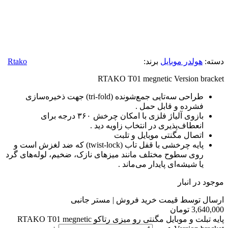
دسته:
هولدر موبایل
برند:
Rtako
RTAKO T01 megnetic Version bracket
طراحی سه‌تایی جمع‌شونده (tri-fold) جهت ذخیره‌سازی
فشرده و قابل حمل .
بازوی آلیاژ فلزی با امکان چرخش ۳۶۰ درجه برای
انعطاف‌پذیری در انتخاب زاویه دید .
اتصال مگنتی موبایل و تلبت
پایه چرخشی با قفل تاب (twist-lock) که ضد لغزش است و
روی سطوح مختلف مانند میزهای نازک، ضخیم، لوله‌های گرد
یا شیشه‌ای پایدار می‌ماند .
موجود در انبار
ارسال توسط قیمت خرید فروش | مستر جانبی
3,640,000
تومان
پایه تبلت و موبایل مگنتی رو میزی رتاکو RTAKO T01 megnetic