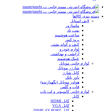
دسته بندی کالاها
لایف استایل
ماساژور
پمپ باد
ساعت هوشمند
پروژکتور
کیف و کوله پشتی
لوازم خودرو
آرایشی و بهداشتی
عینک هوشمند
لوازم جانبی موبایل
شارژر موبایل
کابل شارژ
پاور بانک
هولدر موبایل (نگهدارنده)
قاب و گلس
لوازم جانبی کامپیوتر و لپ تاپ
کابل
کابل HDMI
کابل VGA
کابل DISPLAY PORT