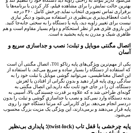
می‌شود کاربر بتواند به راحتی زاویه دید دستگاه خود را تنظیم کند و
بهترین حالت نمایش را برای مشاهده فیلم، کار کردن با برنامه‌ها یا
برقراری تماس تصویری انتخاب نماید.چرخش کامل ۳۶۰ درجه
باعث انعطاف‌پذیری بی‌نظیری در استفاده می‌شود و دیگر نیازی
نیست برای تغییر زاویه دید، پایه یا دستگاه را به سختی جا‌به‌جا کنید.
این بازوی فلزی هم از نظر استحکام و دوام بسیار مقاوم است و هم
ظاهری شیک و مدرن به پایه بخشید ه است.
اتصال مگنتی موبایل و تبلت؛ نصب و جداسازی سریع و
آسان
یکی از مهم‌ترین ویژگی‌های پایه رتاکو T01، اتصال مگنتی آن است
که استفاده از دستگاه را بسیار ساده و سریع می‌کند. با استفاده از
این اتصال مغناطیسی، می‌توانید گوشی موبایل یا تبلت خود را به
سادگی روی پایه قرار دهید و بدون نگرانی از افتادن یا لغزش
دستگاه، آن را در جای خود ثابت نگه دارید.این اتصال مگنتی به
گونه‌ای طراحی شد ه که علاوه بر قدرت چسبندگی بالا، آسیبی به
بدنه دستگاه وارد نمی‌کند و نصب یا جداسازی گوشی و تبلت را بدون
دردسر انجام می‌دهد. برای کاربرانی که مرتباً دستگاه خود را روی
پایه قرار می‌دهند و برمی‌دارند، این ویژگی یک مزیت بزرگ محسوب
می‌شود.
پایه چرخشی با قفل تاب (twist-lock)؛ پایداری بی‌نظیر
روی انواع سطوح