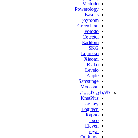
Mcdodo
Powerology
Baseus
joyroom
GreenLion
Porodo
Coteetci
Earldom
SKG
Lepresso
Xiaomi
Rtako
Levelo
Apple
Samsunge
Mocoson
کالاهای کامپیوتر
KnetPlus
Logikey
Logitech
Rapoo
Tsco
Eleven
royal
Onikuma