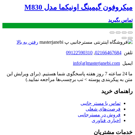
میکروفون گیمینگ اونیکما مدل M830
تماس بگیرید
.
رفتن به بالا
تلفن
02166467684
,
09122590310
ایمیل
info[at]masterjanebi.com
ما 24 ساعته 7 روز هفته پاسخگوی شما هستیم. (برای ویرایش این
متن به پیکربندی پوسته > تب برچسب‌ها مراجعه نمایید.)
راهنمای خرید
تماس با مستر جانبی
فرصت‌های شغلی
فروش در مسترجانبی
اخباری فناوری
خدمات مشتریان