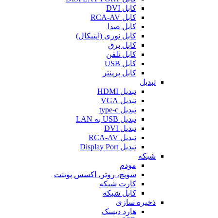
کابل DVI
کابل RCA-AV
کابل صدا
کابل نوری (اپتیکال)
کابل برق
کابل تلفن
کابل USB
کابل پرینتر
تبدیل
تبدیل HDMI
تبدیل VGA
تبدیل type-c
تبدیل USB به LAN
تبدیل DVI
تبدیل RCA-AV
تبدیل Display Port
شبکه
مودم
سویچ، روتر، اکسس پوینت
کارت شبکه
کابل شبکه
ذخیره سازی
هارد دیسک