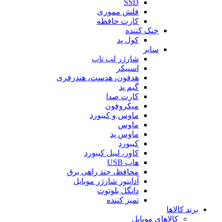
SSD
فلش مموری
کارت حافظه
خنک کننده
کول پد
سایر
شارژر لپ تاپ
اسپیکر
هدفون، هدست، هندزفری
گیم پد
کارت صدا
میکروفون
ماوس و کیبورد
ماوس
ماوس پد
کیبورد
کاور، لیبل کیبورد
هاب USB
محافظ، چند راهی برق
آداپتور شارژر موبایل
دانگل بلوتوث
تمیز کننده
برند کالاها
کالاهای موبایل