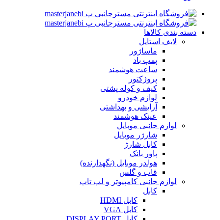
دسته بندی کالاها
لایف استایل
ماساژور
پمپ باد
ساعت هوشمند
پروژکتور
کیف و کوله پشتی
لوازم خودرو
آرایشی و بهداشتی
عینک هوشمند
لوازم جانبی موبایل
شارژر موبایل
کابل شارژ
پاور بانک
هولدر موبایل (نگهدارنده)
قاب و گلس
لوازم جانبی کامپیوتر و لپ تاپ
کابل
کابل HDMI
کابل VGA
کابل DISPLAY PORT