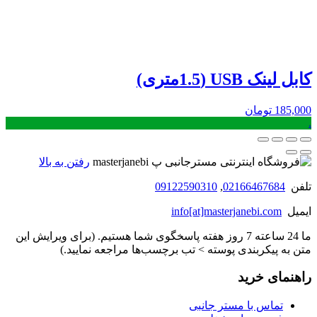
کابل لینک USB (1.5متری)
185,000
تومان
.
رفتن به بالا
تلفن
02166467684
,
09122590310
ایمیل
info[at]masterjanebi.com
ما 24 ساعته 7 روز هفته پاسخگوی شما هستیم. (برای ویرایش این
متن به پیکربندی پوسته > تب برچسب‌ها مراجعه نمایید.)
راهنمای خرید
تماس با مستر جانبی