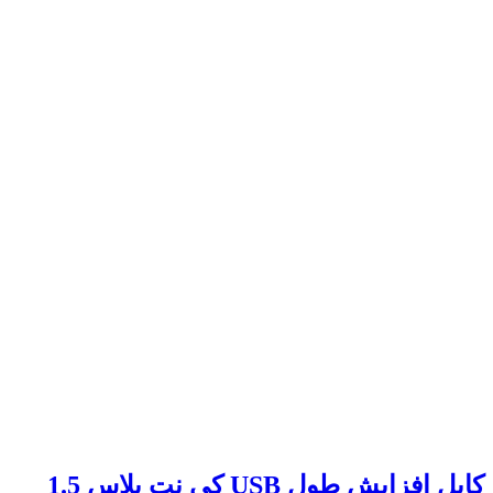
کابل افزایش طول USB کی نت پلاس 1.5