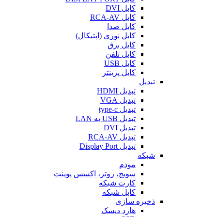
کابل DVI
کابل RCA-AV
کابل صدا
کابل نوری (اپتیکال)
کابل برق
کابل تلفن
کابل USB
کابل پرینتر
تبدیل
تبدیل HDMI
تبدیل VGA
تبدیل type-c
تبدیل USB به LAN
تبدیل DVI
تبدیل RCA-AV
تبدیل Display Port
شبکه
مودم
سویچ، روتر، اکسس پوینت
کارت شبکه
کابل شبکه
ذخیره سازی
هارد دیسک