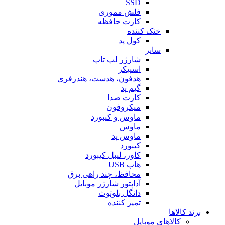
SSD
فلش مموری
کارت حافظه
خنک کننده
کول پد
سایر
شارژر لپ تاپ
اسپیکر
هدفون، هدست، هندزفری
گیم پد
کارت صدا
میکروفون
ماوس و کیبورد
ماوس
ماوس پد
کیبورد
کاور، لیبل کیبورد
هاب USB
محافظ، چند راهی برق
آداپتور شارژر موبایل
دانگل بلوتوث
تمیز کننده
برند کالاها
کالاهای موبایل