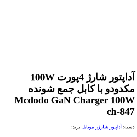
آداپتور شارژ 4پورت 100W
مکدودو با کابل جمع شونده
Mcdodo GaN Charger 100W
ch-847
دسته:
آداپتور شارژر موبایل
برند: