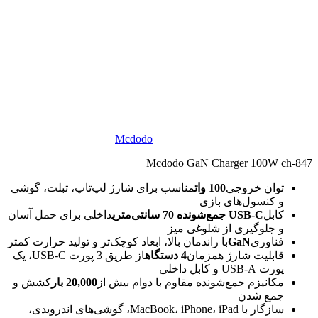
Mcdodo
Mcdodo GaN Charger 100W ch-847
توان خروجی
100 وات
مناسب برای شارژ لپ‌تاپ، تبلت، گوشی
و کنسول‌های بازی
کابل
USB-C جمع‌شونده 70 سانتی‌متری
داخلی برای حمل آسان
و جلوگیری از شلوغی میز
فناوری
GaN
با راندمان بالا، ابعاد کوچک‌تر و تولید حرارت کمتر
قابلیت شارژ همزمان
4 دستگاه
از طریق 3 پورت USB-C، یک
پورت USB-A و کابل داخلی
مکانیزم جمع‌شونده مقاوم با دوام بیش از
20,000 بار
کشش و
جمع شدن
سازگار با MacBook، iPhone، iPad، گوشی‌های اندرویدی،