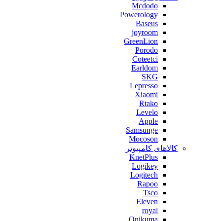
Mcdodo
Powerology
Baseus
joyroom
GreenLion
Porodo
Coteetci
Earldom
SKG
Lepresso
Xiaomi
Rtako
Levelo
Apple
Samsunge
Mocoson
کالاهای کامپیوتر
KnetPlus
Logikey
Logitech
Rapoo
Tsco
Eleven
royal
Onikuma