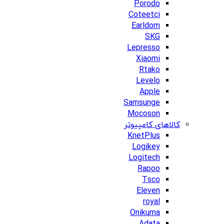
Porodo
Coteetci
Earldom
SKG
Lepresso
Xiaomi
Rtako
Levelo
Apple
Samsunge
Mocoson
کالاهای کامپیوتر
KnetPlus
Logikey
Logitech
Rapoo
Tsco
Eleven
royal
Onikuma