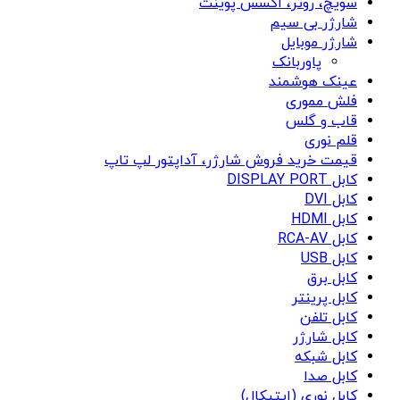
سویچ، روتر، اکسس پوینت
شارژر بی سیم
شارژر موبایل
پاوربانک
عینک هوشمند
فلش مموری
قاب و گلس
قلم نوری
قیمت خرید فروش شارژر، آداپتور لپ تاپ
کابل DISPLAY PORT
کابل DVI
کابل HDMI
کابل RCA-AV
کابل USB
کابل برق
کابل پرینتر
کابل تلفن
کابل شارژر
کابل شبکه
کابل صدا
کابل نوری (اپتیکال)