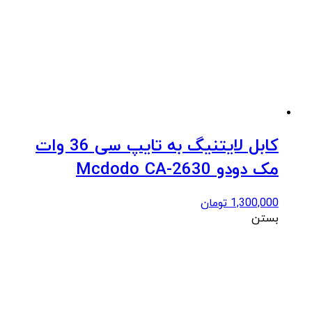
کابل لایتنیگ به تایپ سی 36 وات
مک دودو Mcdodo CA-2630
1,300,000
تومان
بستن