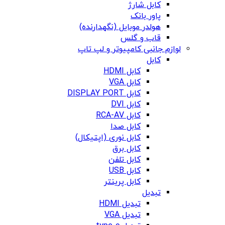
کابل شارژ
پاور بانک
هولدر موبایل (نگهدارنده)
قاب و گلس
لوازم جانبی کامپیوتر و لپ تاپ
کابل
کابل HDMI
کابل VGA
کابل DISPLAY PORT
کابل DVI
کابل RCA-AV
کابل صدا
کابل نوری (اپتیکال)
کابل برق
کابل تلفن
کابل USB
کابل پرینتر
تبدیل
تبدیل HDMI
تبدیل VGA