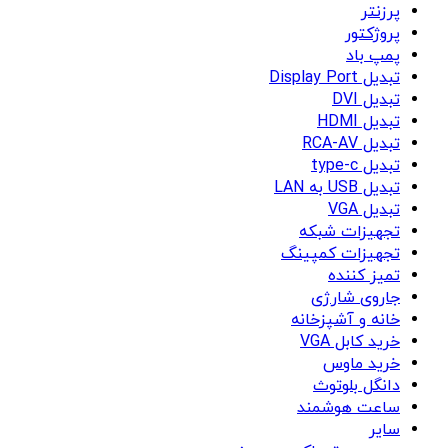
پرزنتر
پروژکتور
پمپ باد
تبدیل Display Port
تبدیل DVI
تبدیل HDMI
تبدیل RCA-AV
تبدیل type-c
تبدیل USB به LAN
تبدیل VGA
تجهیزات شبکه
تجهیزات کمپینگ
تمیز کننده
جاروی شارژی
خانه و آشپزخانه
خرید کابل VGA
خرید ماوس
دانگل بلوتوث
ساعت هوشمند
سایر