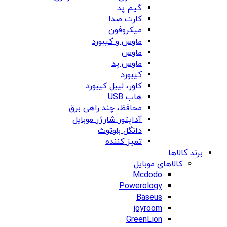
گیم پد
کارت صدا
میکروفون
ماوس و کیبورد
ماوس
ماوس پد
کیبورد
کاور، لیبل کیبورد
هاب USB
محافظ، چند راهی برق
آداپتور شارژر موبایل
دانگل بلوتوث
تمیز کننده
برند کالاها
کالاهای موبایل
Mcdodo
Powerology
Baseus
joyroom
GreenLion