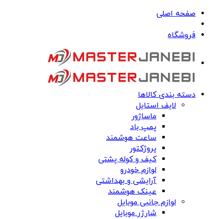
صفحه اصلی
فروشگاه
دسته بندی کالاها
لایف استایل
ماساژور
پمپ باد
ساعت هوشمند
پروژکتور
کیف و کوله پشتی
لوازم خودرو
آرایشی و بهداشتی
عینک هوشمند
لوازم جانبی موبایل
شارژر موبایل