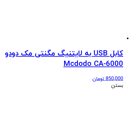
کابل USB به لایتنیگ مگنتی مک دودو
Mcdodo CA-6000
850,000
تومان
بستن