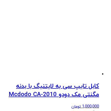
کابل تایپ سی به لایتنیگ با بدنه
مگنتی مک دودو Mcdodo CA-2010
1,000,000
تومان