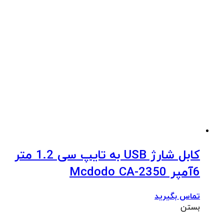
کابل شارژ USB به تایپ سی 1.2 متر
6آمپر Mcdodo CA-2350
تماس بگیرید
بستن