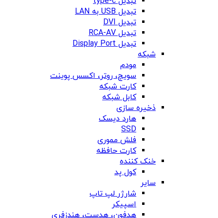
تبدیل type-c
تبدیل USB به LAN
تبدیل DVI
تبدیل RCA-AV
تبدیل Display Port
شبکه
مودم
سویچ، روتر، اکسس پوینت
کارت شبکه
کابل شبکه
ذخیره سازی
هارد دیسک
SSD
فلش مموری
کارت حافظه
خنک کننده
کول پد
سایر
شارژر لپ تاپ
اسپیکر
هدفون، هدست، هندزفری