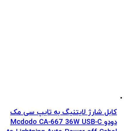
کابل شارژ لایتنیگ به تایپ سی مک
دودو Mcdodo CA-667 36W USB-C