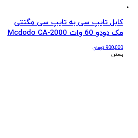
کابل تایپ سی به تایپ سی مگنتی
مک دودو 60 وات Mcdodo CA-2000
900,000
تومان
بستن