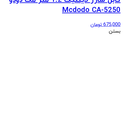
کابل شارژ لایتنیگ 1.2 متر مک دودو
Mcdodo CA-5250
675,000
تومان
بستن