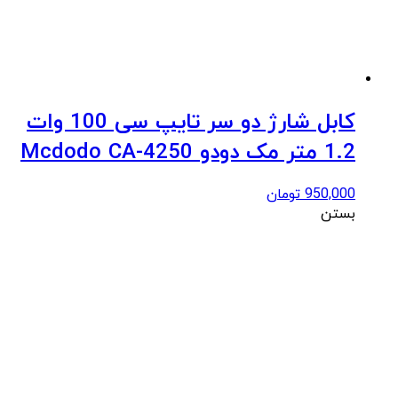
کابل شارژ دو سر تایپ سی 100 وات
1.2 متر مک دودو Mcdodo CA-4250
950,000
تومان
بستن