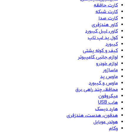
کارت حافظه
کارت شبکه
کارت صدا
کاور هندزفری
کاور، لیبل کیبورد
کول پد لپ تاپ
کیبورد
کیف و کوله پشتی
لوازم جانبی کامپیوتر
لوازم خودرو
ماساژور
ماوس پد
ماوس و کیبورد
محافظ، چند راهی برق
میکروفون
هاب USB
هارد دیسک
هدفون، هدست، هندزفری
هولدر موبایل
وکام