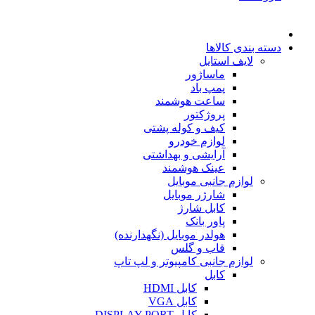
دسته بندی کالاها
لایف استایل
ماساژور
پمپ باد
ساعت هوشمند
پروژکتور
کیف و کوله پشتی
لوازم خودرو
آرایشی و بهداشتی
عینک هوشمند
لوازم جانبی موبایل
شارژر موبایل
کابل شارژ
پاور بانک
هولدر موبایل (نگهدارنده)
قاب و گلس
لوازم جانبی کامپیوتر و لپ تاپ
کابل
کابل HDMI
کابل VGA
کابل DISPLAY PORT