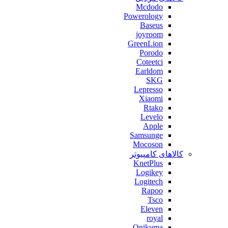
Mcdodo
Powerology
Baseus
joyroom
GreenLion
Porodo
Coteetci
Earldom
SKG
Lepresso
Xiaomi
Rtako
Levelo
Apple
Samsunge
Mocoson
کالاهای کامپیوتر
KnetPlus
Logikey
Logitech
Rapoo
Tsco
Eleven
royal
Onikuma