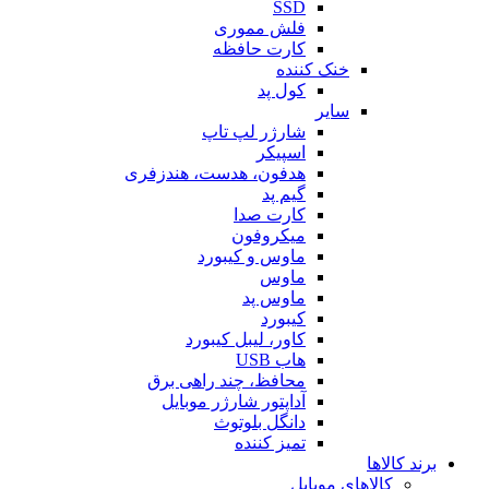
SSD
فلش مموری
کارت حافظه
خنک کننده
کول پد
سایر
شارژر لپ تاپ
اسپیکر
هدفون، هدست، هندزفری
گیم پد
کارت صدا
میکروفون
ماوس و کیبورد
ماوس
ماوس پد
کیبورد
کاور، لیبل کیبورد
هاب USB
محافظ، چند راهی برق
آداپتور شارژر موبایل
دانگل بلوتوث
تمیز کننده
برند کالاها
کالاهای موبایل