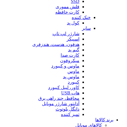
SSD
فلش مموری
کارت حافظه
خنک کننده
کول پد
سایر
شارژر لپ تاپ
اسپیکر
هدفون، هدست، هندزفری
گیم پد
کارت صدا
میکروفون
ماوس و کیبورد
ماوس
ماوس پد
کیبورد
کاور، لیبل کیبورد
هاب USB
محافظ، چند راهی برق
آداپتور شارژر موبایل
دانگل بلوتوث
تمیز کننده
برند کالاها
کالاهای موبایل