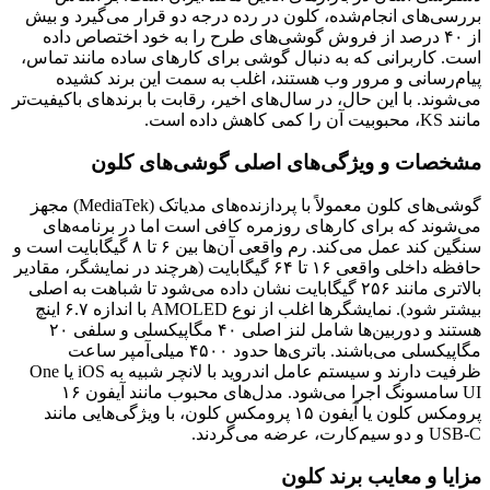
بررسی‌های انجام‌شده، کلون در رده درجه دو قرار می‌گیرد و بیش
از ۴۰ درصد از فروش گوشی‌های طرح را به خود اختصاص داده
است. کاربرانی که به دنبال گوشی برای کارهای ساده مانند تماس،
پیام‌رسانی و مرور وب هستند، اغلب به سمت این برند کشیده
می‌شوند. با این حال، در سال‌های اخیر، رقابت با برندهای باکیفیت‌تر
مانند KS، محبوبیت آن را کمی کاهش داده است.
مشخصات و ویژگی‌های اصلی گوشی‌های کلون
گوشی‌های کلون معمولاً با پردازنده‌های مدیاتک (MediaTek) مجهز
می‌شوند که برای کارهای روزمره کافی است اما در برنامه‌های
سنگین کند عمل می‌کند. رم واقعی آن‌ها بین ۶ تا ۸ گیگابایت است و
حافظه داخلی واقعی ۱۶ تا ۶۴ گیگابایت (هرچند در نمایشگر، مقادیر
بالاتری مانند ۲۵۶ گیگابایت نشان داده می‌شود تا شباهت به اصلی
بیشتر شود). نمایشگرها اغلب از نوع AMOLED با اندازه ۶.۷ اینچ
هستند و دوربین‌ها شامل لنز اصلی ۴۰ مگاپیکسلی و سلفی ۲۰
مگاپیکسلی می‌باشند. باتری‌ها حدود ۴۵۰۰ میلی‌آمپر ساعت
ظرفیت دارند و سیستم عامل اندروید با لانچر شبیه به iOS یا One
UI سامسونگ اجرا می‌شود. مدل‌های محبوب مانند آیفون ۱۶
پرومکس کلون یا آیفون ۱۵ پرومکس کلون، با ویژگی‌هایی مانند
USB-C و دو سیم‌کارت، عرضه می‌گردند.
مزایا و معایب برند کلون