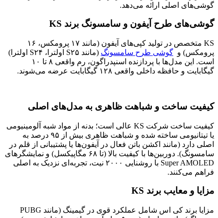
گوشی‌های اصلی ارائه می‌دهد.
گوشی‌های طرح آیفون و سامسونگ برند KS
KS متخصص در تولید کپی‌های آیفون (مانند ۱۷ پرومکس، ۱۶
پرومکس) و
گوشی طرح سامسونگ
(مانند S۲۵ اولترا، S۲۴ اولترا)
است. این مدل‌ها با پردازنده اسنپدراگون، رم واقعی ۸ تا ۱۰
گیگابایت و حافظه داخلی واقعی ۱۲۸ گیگابایت عرضه می‌شوند.
کیفیت ساخت و شباهت ظاهری به مدل‌های اصلی
کیفیت ساخت شرکت KS عالی است؛ بدنه از مواد شبه آلومینیومی
یا تیتانیومی ساخته شده و شباهت ظاهری بیش از ۹۵ درصد به
اصلی دارد (مانند اکشن باتن فعال در آیفون‌ها یا پشتیبانی از قلم در
سامسونگ). دوربین‌ها با کیفیت بالا (تا ۶۸ مگاپیکسل) و نمایشگرهای
Super AMOLED با روشنایی ۲۰۰۰ نیت، تجربه‌ای نزدیک به اصلی
فراهم می‌کنند.
مزایا و معایب برند KS
مزایا برند کی اس شامل عملکرد قوی در گیمینگ (مانند PUBG