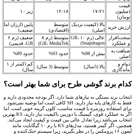
قیمت
(میلیون
۱۷-۲۱
۱۲-۱۸
زیر ۱۰
تومان)
بالا (کیفیت نزدیک
متوسط
پایین (ارزان اما
ارزش خرید
اصلی)
(اقتصادی)
ضعیف)
سخت‌افزار
عالی (رم ۱۰ GB،
متوسط (رم ۸
ضعیف (رم ۶
Snapdragon)
و عملکرد
GB، MediaTek)
GB، قدیمی)
شباهت به
بیش از 98%
حدود 93%
حدود 89%
اصلی
دوام و
کم (کمتر از ۱
بالا (5سال)
متوسط (3 سال)
ماندگاری
سال)
کدام برند گوشی طرح برای شما بهتر است؟
انتخاب برند بستگی به نیازهای شما دارد. اگر بودجه محدودی دارید و
فقط به کارهای پایه نیاز دارید، SH کافی است اما توصیه نمی‌شود.
برای استفاده روزمره با قیمت مناسب، کلون گزینه خوبی است. اما
اگر به عملکرد قوی، گیمینگ یا دوربین باکیفیت نیاز دارید، KS بهترین
انتخاب می‌باشد زیرا تعادل عالی بین قیمت و کیفیت ایجاد می‌کند.
همچنین، اگر گیمر هستید، مدل‌های KS با رم ۱۰ گیگابایت مانند
آیفون ۱۶ پرومکس را در نظر بگیرید، زیرا سیستم خنک‌کننده و