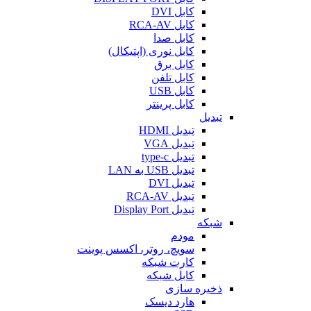
کابل DVI
کابل RCA-AV
کابل صدا
کابل نوری (اپتیکال)
کابل برق
کابل تلفن
کابل USB
کابل پرینتر
تبدیل
تبدیل HDMI
تبدیل VGA
تبدیل type-c
تبدیل USB به LAN
تبدیل DVI
تبدیل RCA-AV
تبدیل Display Port
شبکه
مودم
سویچ، روتر، اکسس پوینت
کارت شبکه
کابل شبکه
ذخیره سازی
هارد دیسک