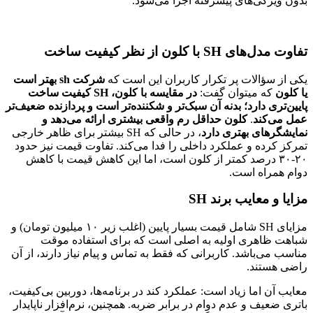
بدون ویژگی‌های پیشرفته اجرا می‌شود.
تفاوت مدل‌های SH با کلون از نظر کیفیت ساخت
یکی از سؤالات پر تکرار کاربران این است که
شرکت sh بهتر است
یا کلون
که میتوان گفت:
در مقایسه با کلون، SH کیفیت ساخت
پایین‌تری دارد؛ بدنه آن سبک‌تر و شکننده‌تر است و پردازنده ضعیف‌تر
عمل می‌کند
.
کلون حداقل رم واقعی بیشتری ارائه می‌دهد و
نمایشگرهای بهتری دارد
، در حالی که SH بیشتر برای ظاهر خارجی
تمرکز کرده و عملکرد داخلی را فدا می‌کند. تفاوت قیمت نیز حدود
۲۰-۳۰ درصد کمتر از کلون است، اما این کاهش قیمت با کاهش
دوام همراه است.
مزایا و معایب برند SH
مزایای SH شامل قیمت بسیار پایین (اغلب زیر ۱۰ میلیون تومان) و
شباهت ظاهری اولیه به اصلی است که برای استفاده موقت
مناسب می‌باشد. کاربرانی که فقط به تماس و پیام نیاز دارند، از آن
راضی هستند.
معایب آن اما زیاد است: عملکرد کند در برنامه‌ها، دوربین بی‌کیفیت،
باتری ضعیف و عدم دوام در برابر ضربه. همچنین، نرم‌افزار ناپایدار