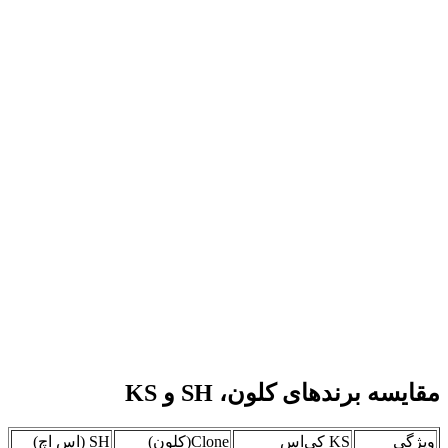
مقایسه برندهای کلون، SH و KS
ویژگی
KS کی‌اس
Clone(کلون)
SH (اس اچ)