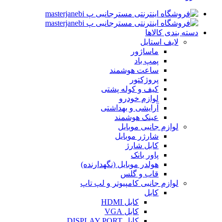
دسته بندی کالاها
لایف استایل
ماساژور
پمپ باد
ساعت هوشمند
پروژکتور
کیف و کوله پشتی
لوازم خودرو
آرایشی و بهداشتی
عینک هوشمند
لوازم جانبی موبایل
شارژر موبایل
کابل شارژ
پاور بانک
هولدر موبایل (نگهدارنده)
قاب و گلس
لوازم جانبی کامپیوتر و لپ تاپ
کابل
کابل HDMI
کابل VGA
کابل DISPLAY PORT