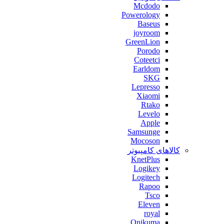
Mcdodo
Powerology
Baseus
joyroom
GreenLion
Porodo
Coteetci
Earldom
SKG
Lepresso
Xiaomi
Rtako
Levelo
Apple
Samsunge
Mocoson
کالاهای کامپیوتر
KnetPlus
Logikey
Logitech
Rapoo
Tsco
Eleven
royal
Onikuma