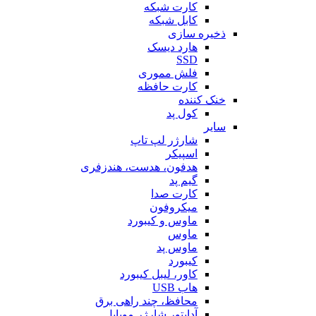
کارت شبکه
کابل شبکه
ذخیره سازی
هارد دیسک
SSD
فلش مموری
کارت حافظه
خنک کننده
کول پد
سایر
شارژر لپ تاپ
اسپیکر
هدفون، هدست، هندزفری
گیم پد
کارت صدا
میکروفون
ماوس و کیبورد
ماوس
ماوس پد
کیبورد
کاور، لیبل کیبورد
هاب USB
محافظ، چند راهی برق
آداپتور شارژر موبایل