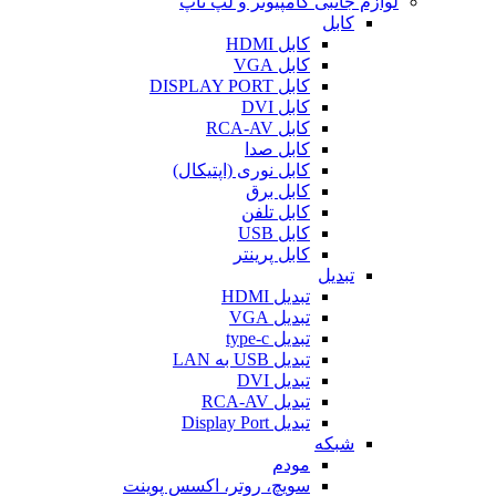
لوازم جانبی کامپیوتر و لپ تاپ
کابل
کابل HDMI
کابل VGA
کابل DISPLAY PORT
کابل DVI
کابل RCA-AV
کابل صدا
کابل نوری (اپتیکال)
کابل برق
کابل تلفن
کابل USB
کابل پرینتر
تبدیل
تبدیل HDMI
تبدیل VGA
تبدیل type-c
تبدیل USB به LAN
تبدیل DVI
تبدیل RCA-AV
تبدیل Display Port
شبکه
مودم
سویچ، روتر، اکسس پوینت