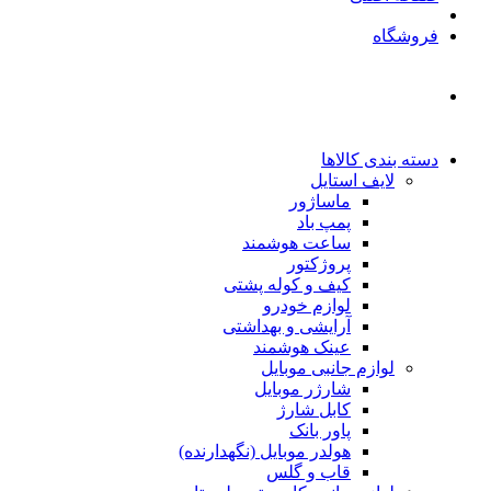
فروشگاه
دسته بندی کالاها
لایف استایل
ماساژور
پمپ باد
ساعت هوشمند
پروژکتور
کیف و کوله پشتی
لوازم خودرو
آرایشی و بهداشتی
عینک هوشمند
لوازم جانبی موبایل
شارژر موبایل
کابل شارژ
پاور بانک
هولدر موبایل (نگهدارنده)
قاب و گلس