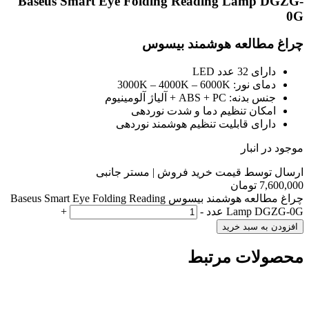
Baseus Smart Eye Folding Reading Lamp DGZG-
0G
چراغ مطالعه هوشمند بیسوس
دارای 32 عدد LED
دمای نور: 3000K – 4000K – 6000K
جنس بدنه: ABS + PC + آلیاژ آلومینیوم
امکان تنظیم دما و شدت نوردهی
دارای قابلیت تنظیم هوشمند نوردهی
موجود در انبار
ارسال توسط قیمت خرید فروش | مستر جانبی
7,600,000
تومان
چراغ مطالعه هوشمند بیسوس Baseus Smart Eye Folding Reading
Lamp DGZG-0G عدد
-
+
افزودن به سبد خرید
محصولات مرتبط