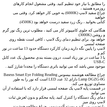
را مطابق با نیاز خود تنظیم کنید. وقتی مشغول انجام کارهای
روزمره هستید ،
چراغ سفید لامپ (6000K) به خوبی کار خواهد کرد. وقتی می
خواهید
کتابی بخوانید ، رنگ زرد سفید درست خواهد بود (4500K).
هنگامی که جلوی کامپیوتر کار می کنید ، مطلوب ترین رنگ نور گرم
و روشن (3000K)
خواهد بود. برای تنظیم دمای رنگ لامپ ، کافی است نقطه روی
صفحه لمسی
لامپ را پایین نگه دارید.زمان کارکرد دستگاه حدود 13 ساعت در نور
کم و
یا 3 ساعت در نور زیاد است. درون بسته بندی محصول یک عدد کابل
USB-C
موجود مس یاشد که می توانید باتری دستگاه را مجددا شارژ کنید .
چراغ مطالعه هوشمند بیسوس Baseus Smart Eye Folding Reading
Lamp DGZG-0G دارای 32 عدد LED است که نور را به طور
مساوی توزیع می کند.
در قسمت پایه لامپ یک صفحه لمسی قرار دارد که با استفاده از آن
می توانید
دمای رنگ دستگاه را کنترل کنید. پایه محکم و بدون لغزش ثبات
لامپ روی میز
را تضمین می کند و پوسته آلومینیومی چراغ مطالعه هوشمند