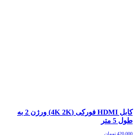
کابل HDMI فورکی (4K 2K) ورژن 2 به
طول 5 متر
420,000
تومان