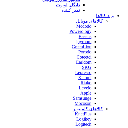
دانگل بلوتوث
تمیز کننده
برند کالاها
کالاهای موبایل
Mcdodo
Powerology
Baseus
joyroom
GreenLion
Porodo
Coteetci
Earldom
SKG
Lepresso
Xiaomi
Rtako
Levelo
Apple
Samsunge
Mocoson
کالاهای کامپیوتر
KnetPlus
Logikey
Logitech