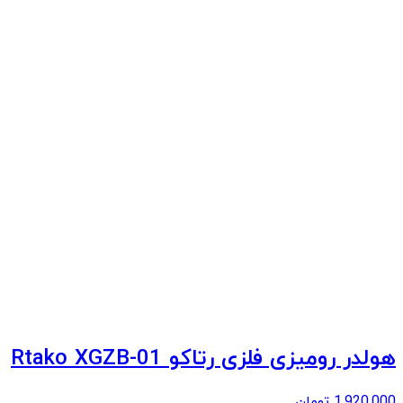
هولدر رومیزی فلزی رتاکو Rtako XGZB-01
1,920,000
تومان