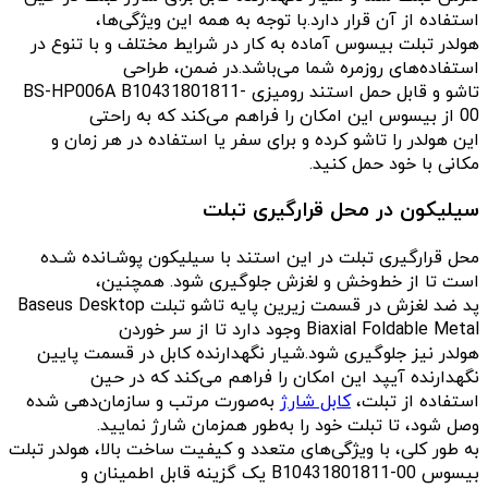
استفاده از آن قرار دارد.با توجه به همه این ویژگی‌ها،
هولدر تبلت بیسوس آماده به کار در شرایط مختلف و با تنوع در
استفاده‌های روزمره شما می‌باشد.در ضمن، طراحی
تاشو و قابل حمل استند رومیزی BS-HP006A B10431801811-
00 از بیسوس این امکان را فراهم می‌کند که به راحتی
این هولدر را تاشو کرده و برای سفر یا استفاده در هر زمان و
مکانی با خود حمل کنید.
سیلیکون در محل قرارگیری تبلت
محل قرارگیری تبلت در این استند با سیلیکون پوشـانده شـده
است تا از خط‌وخش و لغزش جلوگیری شود. همچنین،
پد ضد لغزش در قسمت زیرین پایه تاشو تبلت Baseus Desktop
Biaxial Foldable Metal وجود دارد تا از سر خوردن
هولدر نیز جلوگیری شود.شیار نگهدارنده کابل در قسمت پایین
نگهدارنده آیپد این امکان را فراهم می‌کند که در حین
استفاده از تبلت،
کابل شارژ
به‌صورت مرتب و سازمان‌دهی شده
وصل شود، تا تبلت خود را به‌طور همزمان شارژ نمایید.
به طور کلی، با ویژگی‌های متعدد و کیفیت ساخت بالا، هولدر تبلت
بیسوس B10431801811-00 یک گزینه قابل اطمینان و