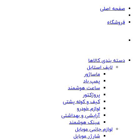
صفحه اصلی
فروشگاه
دسته بندی کالاها
لایف استایل
ماساژور
پمپ باد
ساعت هوشمند
پروژکتور
کیف و کوله پشتی
لوازم خودرو
آرایشی و بهداشتی
عینک هوشمند
لوازم جانبی موبایل
شارژر موبایل