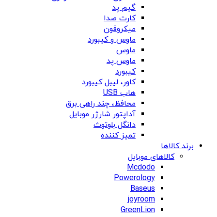
گیم پد
کارت صدا
میکروفون
ماوس و کیبورد
ماوس
ماوس پد
کیبورد
کاور، لیبل کیبورد
هاب USB
محافظ، چند راهی برق
آداپتور شارژر موبایل
دانگل بلوتوث
تمیز کننده
برند کالاها
کالاهای موبایل
Mcdodo
Powerology
Baseus
joyroom
GreenLion