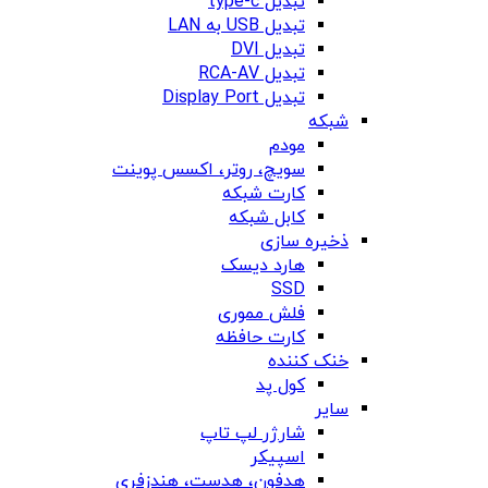
تبدیل type-c
تبدیل USB به LAN
تبدیل DVI
تبدیل RCA-AV
تبدیل Display Port
شبکه
مودم
سویچ، روتر، اکسس پوینت
کارت شبکه
کابل شبکه
ذخیره سازی
هارد دیسک
SSD
فلش مموری
کارت حافظه
خنک کننده
کول پد
سایر
شارژر لپ تاپ
اسپیکر
هدفون، هدست، هندزفری