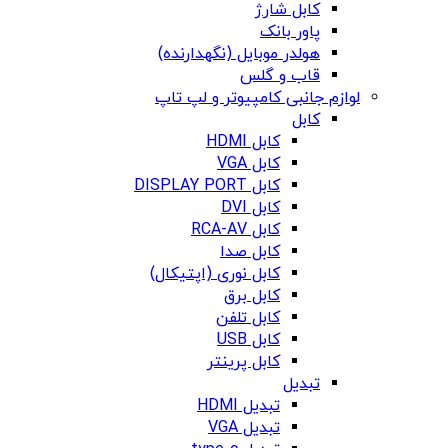
کابل شارژ
پاور بانک
هولدر موبایل (نگهدارنده)
قاب و گلس
لوازم جانبی کامپیوتر و لپ تاپ
کابل
کابل HDMI
کابل VGA
کابل DISPLAY PORT
کابل DVI
کابل RCA-AV
کابل صدا
کابل نوری (اپتیکال)
کابل برق
کابل تلفن
کابل USB
کابل پرینتر
تبدیل
تبدیل HDMI
تبدیل VGA