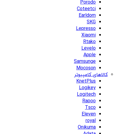
Porodo
Coteetci
Earldom
SKG
Lepresso
Xiaomi
Rtako
Levelo
Apple
Samsunge
Mocoson
کالاهای کامپیوتر
KnetPlus
Logikey
Logitech
Rapoo
Tsco
Eleven
royal
Onikuma