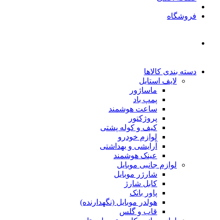
فروشگاه
دسته بندی کالاها
لایف استایل
ماساژور
پمپ باد
ساعت هوشمند
پروژکتور
کیف و کوله پشتی
لوازم خودرو
آرایشی و بهداشتی
عینک هوشمند
لوازم جانبی موبایل
شارژر موبایل
کابل شارژ
پاور بانک
هولدر موبایل (نگهدارنده)
قاب و گلس