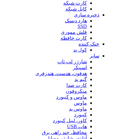
کارت شبکه
کابل شبکه
ذخیره سازی
هارد دیسک
SSD
فلش مموری
کارت حافظه
خنک کننده
کول پد
سایر
شارژر لپ تاپ
اسپیکر
هدفون، هدست، هندزفری
گیم پد
کارت صدا
میکروفون
ماوس و کیبورد
ماوس
ماوس پد
کیبورد
کاور، لیبل کیبورد
هاب USB
محافظ، چند راهی برق
آداپتور شارژر موبایل