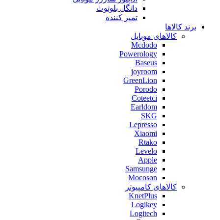
دانگل بلوتوث
تمیز کننده
برند کالاها
کالاهای موبایل
Mcdodo
Powerology
Baseus
joyroom
GreenLion
Porodo
Coteetci
Earldom
SKG
Lepresso
Xiaomi
Rtako
Levelo
Apple
Samsunge
Mocoson
کالاهای کامپیوتر
KnetPlus
Logikey
Logitech