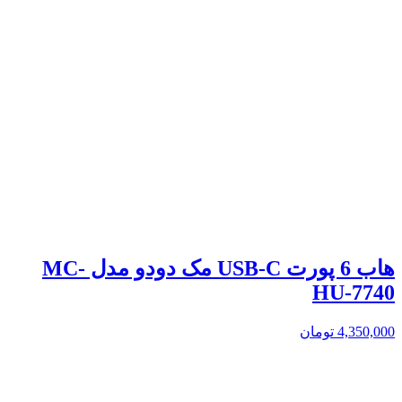
هاب 6 پورت USB-C مک دودو مدل MC-
HU-7740
4,350,000
تومان