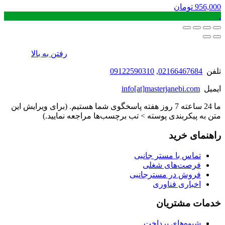
956,000
تومان
.
رفتن به بالا
تلفن
02166467684
,
09122590310
ایمیل
info[at]masterjanebi.com
ما 24 ساعته 7 روز هفته پاسخگوی شما هستیم. (برای ویرایش این
متن به پیکربندی پوسته > تب برچسب‌ها مراجعه نمایید.)
راهنمای خرید
تماس با مستر جانبی
فرصت‌های شغلی
فروش در مسترجانبی
اخباری فناوری
خدمات مشتریان
شیوه‌های پرداخت