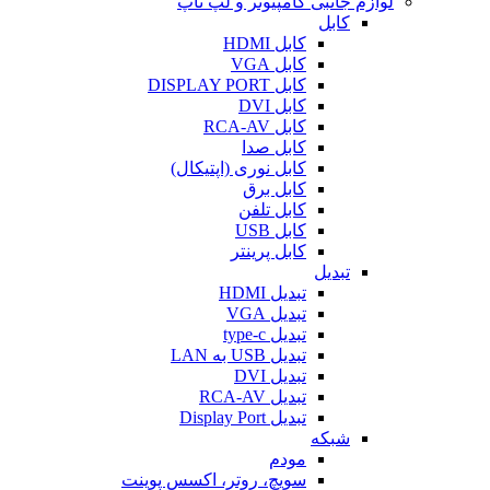
لوازم جانبی کامپیوتر و لپ تاپ
کابل
کابل HDMI
کابل VGA
کابل DISPLAY PORT
کابل DVI
کابل RCA-AV
کابل صدا
کابل نوری (اپتیکال)
کابل برق
کابل تلفن
کابل USB
کابل پرینتر
تبدیل
تبدیل HDMI
تبدیل VGA
تبدیل type-c
تبدیل USB به LAN
تبدیل DVI
تبدیل RCA-AV
تبدیل Display Port
شبکه
مودم
سویچ، روتر، اکسس پوینت