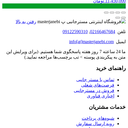
11,450,000
تومان
.
رفتن به بالا
تلفن
02166467684
,
09122590310
ایمیل
info[at]masterjanebi.com
ما 24 ساعته 7 روز هفته پاسخگوی شما هستیم. (برای ویرایش این
متن به پیکربندی پوسته > تب برچسب‌ها مراجعه نمایید.)
راهنمای خرید
تماس با مستر جانبی
فرصت‌های شغلی
فروش در مسترجانبی
اخباری فناوری
خدمات مشتریان
شیوه‌های پرداخت
رویه ارسال سفارش