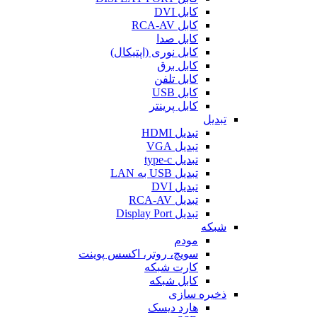
کابل DVI
کابل RCA-AV
کابل صدا
کابل نوری (اپتیکال)
کابل برق
کابل تلفن
کابل USB
کابل پرینتر
تبدیل
تبدیل HDMI
تبدیل VGA
تبدیل type-c
تبدیل USB به LAN
تبدیل DVI
تبدیل RCA-AV
تبدیل Display Port
شبکه
مودم
سویچ، روتر، اکسس پوینت
کارت شبکه
کابل شبکه
ذخیره سازی
هارد دیسک