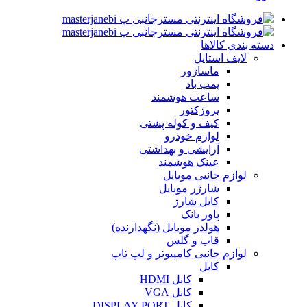
دسته بندی کالاها
لایف استایل
ماساژور
پمپ باد
ساعت هوشمند
پروژکتور
کیف و کوله پشتی
لوازم خودرو
آرایشی و بهداشتی
عینک هوشمند
لوازم جانبی موبایل
شارژر موبایل
کابل شارژ
پاور بانک
هولدر موبایل (نگهدارنده)
قاب و گلس
لوازم جانبی کامپیوتر و لپ تاپ
کابل
کابل HDMI
کابل VGA
کابل DISPLAY PORT