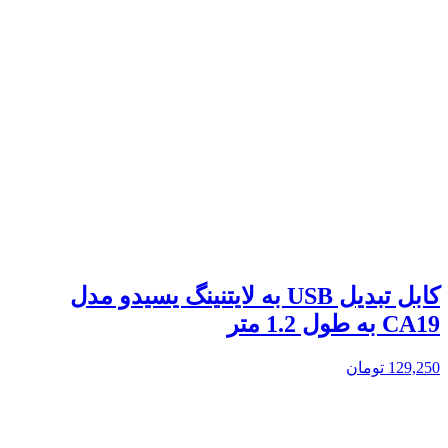
کابل تبدیل USB به لایتنینگ یسیدو مدل
CA19 به طول 1.2 متر
129,250
تومان