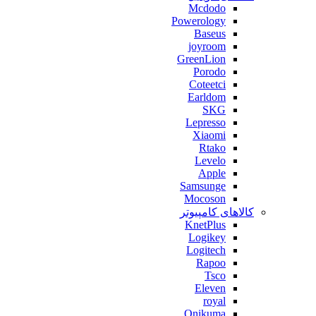
Mcdodo
Powerology
Baseus
joyroom
GreenLion
Porodo
Coteetci
Earldom
SKG
Lepresso
Xiaomi
Rtako
Levelo
Apple
Samsunge
Mocoson
کالاهای کامپیوتر
KnetPlus
Logikey
Logitech
Rapoo
Tsco
Eleven
royal
Onikuma