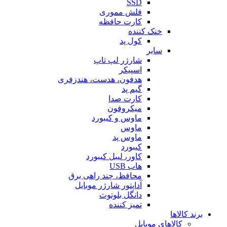
SSD
فلش مموری
کارت حافظه
خنک کننده
کول پد
سایر
شارژر لپ تاپ
اسپیکر
هدفون، هدست، هندزفری
گیم پد
کارت صدا
میکروفون
ماوس و کیبورد
ماوس
ماوس پد
کیبورد
کاور، لیبل کیبورد
هاب USB
محافظ، چند راهی برق
آداپتور شارژر موبایل
دانگل بلوتوث
تمیز کننده
برند کالاها
کالاهای موبایل