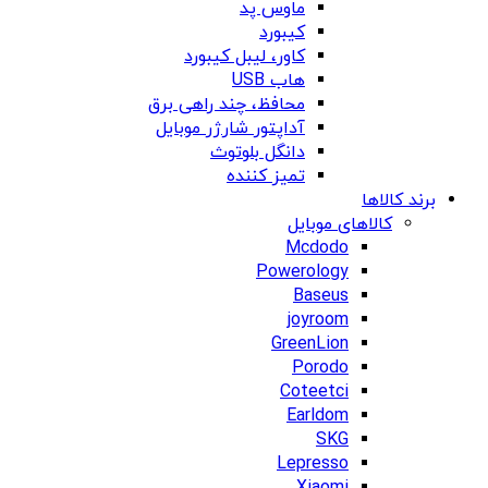
ماوس پد
کیبورد
کاور، لیبل کیبورد
هاب USB
محافظ، چند راهی برق
آداپتور شارژر موبایل
دانگل بلوتوث
تمیز کننده
برند کالاها
کالاهای موبایل
Mcdodo
Powerology
Baseus
joyroom
GreenLion
Porodo
Coteetci
Earldom
SKG
Lepresso