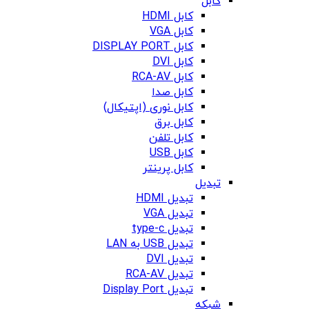
کابل
کابل HDMI
کابل VGA
کابل DISPLAY PORT
کابل DVI
کابل RCA-AV
کابل صدا
کابل نوری (اپتیکال)
کابل برق
کابل تلفن
کابل USB
کابل پرینتر
تبدیل
تبدیل HDMI
تبدیل VGA
تبدیل type-c
تبدیل USB به LAN
تبدیل DVI
تبدیل RCA-AV
تبدیل Display Port
شبکه