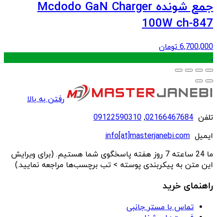
جمع شونده Mcdodo GaN Charger
100W ch-847
6,700,000
تومان
.
رفتن به بالا
تلفن
02166467684
,
09122590310
ایمیل
info[at]masterjanebi.com
ما 24 ساعته 7 روز هفته پاسخگوی شما هستیم. (برای ویرایش
این متن به پیکربندی پوسته > تب برچسب‌ها مراجعه نمایید.)
راهنمای خرید
تماس با مستر جانبی