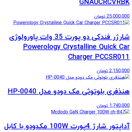
GNAUCRCVRBK
25,000,000
تومان
شارژر فندکی دو پورت 35 وات پاورولوژی
Powerology Crystalline Quick Car
Charger PCCSR011
2,150,000
تومان
هنذفری بلوتوثی مک دودو مدل HP-0040
1,740,000
تومان
آداپتور شارژ 4پورت 100W مکدودو با کابل