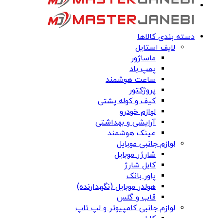
دسته بندی کالاها
لایف استایل
ماساژور
پمپ باد
ساعت هوشمند
پروژکتور
کیف و کوله پشتی
لوازم خودرو
آرایشی و بهداشتی
عینک هوشمند
لوازم جانبی موبایل
شارژر موبایل
کابل شارژ
پاور بانک
هولدر موبایل (نگهدارنده)
قاب و گلس
لوازم جانبی کامپیوتر و لپ تاپ