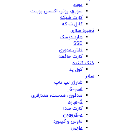
مودم
سویچ، روتر، اکسس پوینت
کارت شبکه
کابل شبکه
ذخیره سازی
هارد دیسک
SSD
فلش مموری
کارت حافظه
خنک کننده
کول پد
سایر
شارژر لپ تاپ
اسپیکر
هدفون، هدست، هندزفری
گیم پد
کارت صدا
میکروفون
ماوس و کیبورد
ماوس