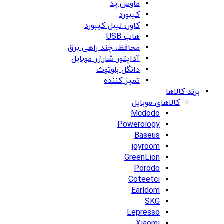
ماوس پد
کیبورد
کاور، لیبل کیبورد
هاب USB
محافظ، چند راهی برق
آداپتور شارژر موبایل
دانگل بلوتوث
تمیز کننده
برند کالاها
کالاهای موبایل
Mcdodo
Powerology
Baseus
joyroom
GreenLion
Porodo
Coteetci
Earldom
SKG
Lepresso