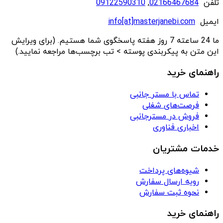
تلفن
02166467684
,
09122590310
ایمیل
info[at]masterjanebi.com
ما 24 ساعته 7 روز هفته پاسخگوی شما هستیم. (برای ویرایش
این متن به پیکربندی پوسته > تب برچسب‌ها مراجعه نمایید.)
راهنمای خرید
تماس با مستر جانبی
فرصت‌های شغلی
فروش در مسترجانبی
اخباری فناوری
خدمات مشتریان
شیوه‌های پرداخت
رویه ارسال سفارش
نحوه ثبت سفارش
راهنمای خرید