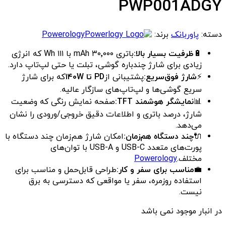
PWP001ADGY
دسته:
پاوربانک
برند:
Powerology
🔋
ظرفیت بسیار بالا:
باتری ۳۰٬۰۰۰ mAh با ۱۱۱ Wh که انرژی
زیادی برای شارژ چندباره گوشی، تبلت یا حتی لپ‌تاپ دارد.
⚡
شارژ فوق‌سریع:
پشتیبانی از
PD تا ۱۴۰W
که برای شارژ
سریع گوشی‌ها و لپ‌تاپ‌های سازگار عالیه.
📊
نمایشگر هوشمند TFT:
صفحه نمایش رنگی که وضعیت
شارژ، درصد باتری و اطلاعات دقیق خروجی/ورودی را نشان
می‌دهد.
🔌
چند دستگاه هم‌زمان:
امکان شارژ هم‌زمان چند دستگاه با
پورت‌های متعدد USB-C و USB-A با توان‌های
مختلف.
Powerology
💼
مناسب برای سفر و کار:
طراحی قابل‌حمل و مناسب برای
استفاده روزمره، سفر یا مواقعی که دسترسی به برق
نیست.
در انبار موجود نمی باشد