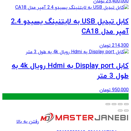
25,400,000
تومان
کابل تبدیل USB به لایتنینگ یسیدو 2.4
آمپر مدل CA18
214,300
تومان
کابل Display port به Hdmi رویال 4k به
طول 3 متر
950,000
تومان
.
رفتن به بالا