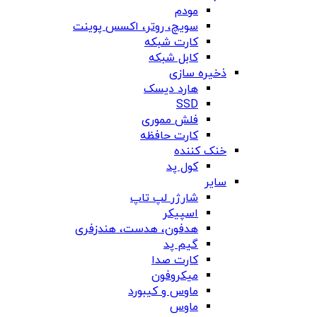
مودم
سویچ، روتر، اکسس پوینت
کارت شبکه
کابل شبکه
ذخیره سازی
هارد دیسک
SSD
فلش مموری
کارت حافظه
خنک کننده
کول پد
سایر
شارژر لپ تاپ
اسپیکر
هدفون، هدست، هندزفری
گیم پد
کارت صدا
میکروفون
ماوس و کیبورد
ماوس