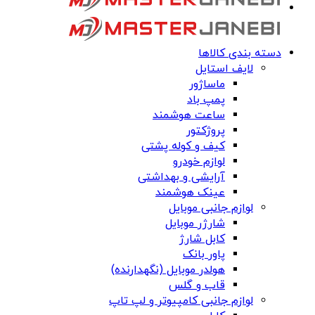
دسته بندی کالاها
لایف استایل
ماساژور
پمپ باد
ساعت هوشمند
پروژکتور
کیف و کوله پشتی
لوازم خودرو
آرایشی و بهداشتی
عینک هوشمند
لوازم جانبی موبایل
شارژر موبایل
کابل شارژ
پاور بانک
هولدر موبایل (نگهدارنده)
قاب و گلس
لوازم جانبی کامپیوتر و لپ تاپ