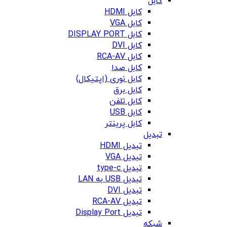
کابل
کابل HDMI
کابل VGA
کابل DISPLAY PORT
کابل DVI
کابل RCA-AV
کابل صدا
کابل نوری (اپتیکال)
کابل برق
کابل تلفن
کابل USB
کابل پرینتر
تبدیل
تبدیل HDMI
تبدیل VGA
تبدیل type-c
تبدیل USB به LAN
تبدیل DVI
تبدیل RCA-AV
تبدیل Display Port
شبکه