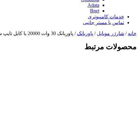
Adata
Bnet
خدمات کامپیوتری
تماس با مستر جانبی
خانه
/
شارژر موبایل
/
پاوربانک
/ پاوربانک 30 وات 20000 با کابل تایپ سی بیسوس Baseus Qpow 2 Power Bank PPQD4-20C
محصولات مرتبط