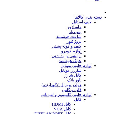
دسته بندی کالاها
لایف استایل
ماساژور
پمپ باد
ساعت هوشمند
پروژکتور
کیف و کوله پشتی
لوازم خودرو
آرایشی و بهداشتی
عینک هوشمند
لوازم جانبی موبایل
شارژر موبایل
کابل شارژ
پاور بانک
هولدر موبایل (نگهدارنده)
قاب و گلس
لوازم جانبی کامپیوتر و لپ تاپ
کابل
کابل HDMI
کابل VGA
کابل DISPLAY PORT