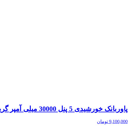
پاوربانک خورشیدی 5 پنل 30000 میلی آمپر گرین لاین مدل Solar 5 Panel Power Bank GNSOL5PN30BK
9,100,000
تومان