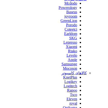
Mcdodo
Powerology
Baseus
joyroom
GreenLion
Porodo
Coteetci
Earldom
SKG
Lepresso
Xiaomi
Rtako
Levelo
Apple
Samsunge
Mocoson
کالاهای کامپیوتر
KnetPlus
Logikey
Logitech
Rapoo
Tsco
Eleven
royal
Onikuma