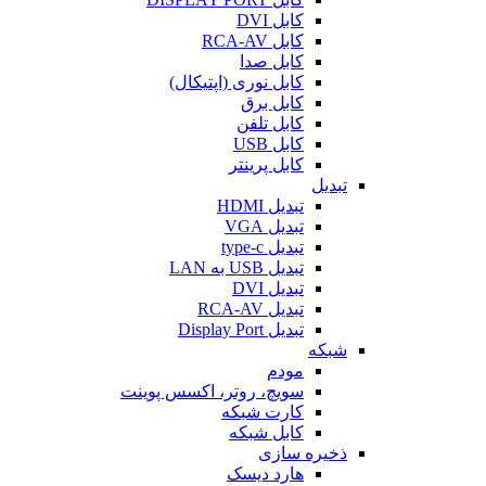
کابل DVI
کابل RCA-AV
کابل صدا
کابل نوری (اپتیکال)
کابل برق
کابل تلفن
کابل USB
کابل پرینتر
تبدیل
تبدیل HDMI
تبدیل VGA
تبدیل type-c
تبدیل USB به LAN
تبدیل DVI
تبدیل RCA-AV
تبدیل Display Port
شبکه
مودم
سویچ، روتر، اکسس پوینت
کارت شبکه
کابل شبکه
ذخیره سازی
هارد دیسک