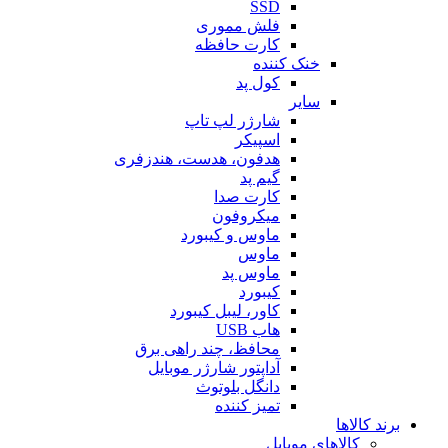
SSD
فلش مموری
کارت حافظه
خنک کننده
کول پد
سایر
شارژر لپ تاپ
اسپیکر
هدفون، هدست، هندزفری
گیم پد
کارت صدا
میکروفون
ماوس و کیبورد
ماوس
ماوس پد
کیبورد
کاور، لیبل کیبورد
هاب USB
محافظ، چند راهی برق
آداپتور شارژر موبایل
دانگل بلوتوث
تمیز کننده
برند کالاها
کالاهای موبایل