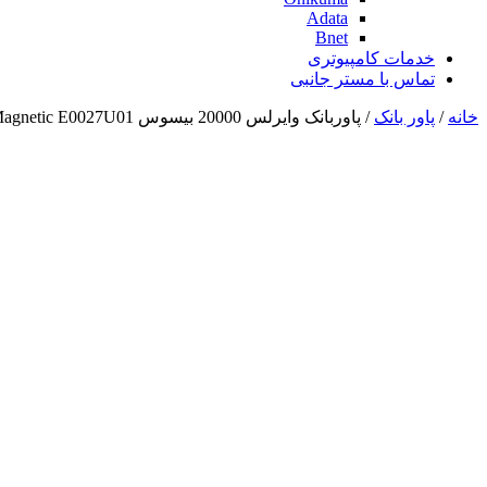
Adata
Bnet
خدمات کامپیوتری
تماس با مستر جانبی
خانه
/
پاور بانک
/ پاوربانک وایرلس 20000 بیسوس Baseus 20W EnerFill FM41 Mini Magnetic E0027U01