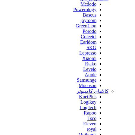
Mcdodo
Powerology
Baseus
joyroom
GreenLion
Porodo
Coteetci
Earldom
SKG
Lepresso
Xiaomi
Rtako
Levelo
Apple
Samsunge
Mocoson
کالاهای کامپیوتر
KnetPlus
Logikey
Logitech
Rapoo
Tsco
Eleven
royal
Onikuma