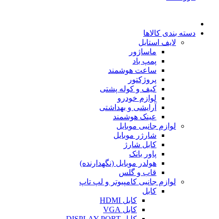
دسته بندی کالاها
لایف استایل
ماساژور
پمپ باد
ساعت هوشمند
پروژکتور
کیف و کوله پشتی
لوازم خودرو
آرایشی و بهداشتی
عینک هوشمند
لوازم جانبی موبایل
شارژر موبایل
کابل شارژ
پاور بانک
هولدر موبایل (نگهدارنده)
قاب و گلس
لوازم جانبی کامپیوتر و لپ تاپ
کابل
کابل HDMI
کابل VGA
کابل DISPLAY PORT