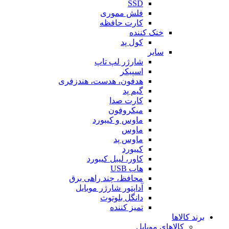
SSD
فلش مموری
کارت حافظه
خنک کننده
کول پد
سایر
شارژر لپ تاپ
اسپیکر
هدفون، هدست، هندزفری
گیم پد
کارت صدا
میکروفون
ماوس و کیبورد
ماوس
ماوس پد
کیبورد
کاور، لیبل کیبورد
هاب USB
محافظ، چند راهی برق
آداپتور شارژر موبایل
دانگل بلوتوث
تمیز کننده
برند کالاها
کالاهای موبایل