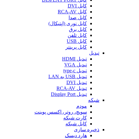
کابل DVI
کابل RCA-AV
کابل صدا
کابل نوری (اپتیکال)
کابل برق
کابل تلفن
کابل USB
کابل پرینتر
تبدیل
تبدیل HDMI
تبدیل VGA
تبدیل type-c
تبدیل USB به LAN
تبدیل DVI
تبدیل RCA-AV
تبدیل Display Port
شبکه
مودم
سویچ، روتر، اکسس پوینت
کارت شبکه
کابل شبکه
ذخیره سازی
هارد دیسک