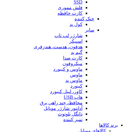
SSD
فلش مموری
کارت حافظه
خنک کننده
کول پد
سایر
شارژر لپ تاپ
اسپیکر
هدفون، هدست، هندزفری
گیم پد
کارت صدا
میکروفون
ماوس و کیبورد
ماوس
ماوس پد
کیبورد
کاور، لیبل کیبورد
هاب USB
محافظ، چند راهی برق
آداپتور شارژر موبایل
دانگل بلوتوث
تمیز کننده
برند کالاها
کالاهای موبایل