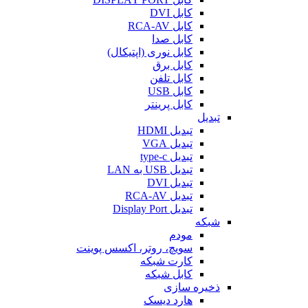
کابل DVI
کابل RCA-AV
کابل صدا
کابل نوری (اپتیکال)
کابل برق
کابل تلفن
کابل USB
کابل پرینتر
تبدیل
تبدیل HDMI
تبدیل VGA
تبدیل type-c
تبدیل USB به LAN
تبدیل DVI
تبدیل RCA-AV
تبدیل Display Port
شبکه
مودم
سویچ، روتر، اکسس پوینت
کارت شبکه
کابل شبکه
ذخیره سازی
هارد دیسک