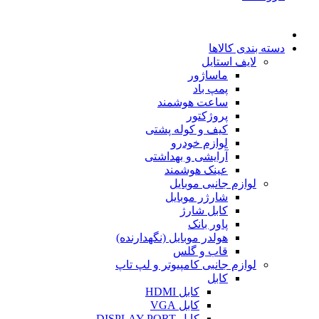
دسته بندی کالاها
لایف استایل
ماساژور
پمپ باد
ساعت هوشمند
پروژکتور
کیف و کوله پشتی
لوازم خودرو
آرایشی و بهداشتی
عینک هوشمند
لوازم جانبی موبایل
شارژر موبایل
کابل شارژ
پاور بانک
هولدر موبایل (نگهدارنده)
قاب و گلس
لوازم جانبی کامپیوتر و لپ تاپ
کابل
کابل HDMI
کابل VGA
کابل DISPLAY PORT