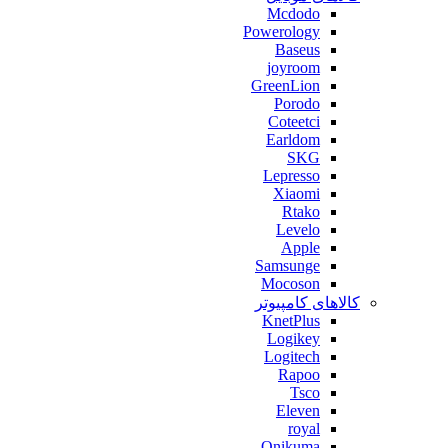
Mcdodo
Powerology
Baseus
joyroom
GreenLion
Porodo
Coteetci
Earldom
SKG
Lepresso
Xiaomi
Rtako
Levelo
Apple
Samsunge
Mocoson
کالاهای کامپیوتر
KnetPlus
Logikey
Logitech
Rapoo
Tsco
Eleven
royal
Onikuma