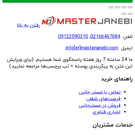
رفتن به بالا
تلفن
02166467684
,
09122590310
ایمیل
info[at]masterjanebi.com
ما 24 ساعته 7 روز هفته پاسخگوی شما هستیم. (برای ویرایش
این متن به پیکربندی پوسته > تب برچسب‌ها مراجعه نمایید.)
راهنمای خرید
تماس با مستر جانبی
فرصت‌های شغلی
فروش در مسترجانبی
اخباری فناوری
خدمات مشتریان