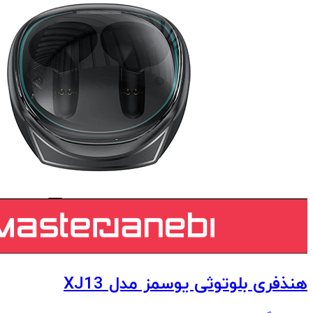
هنذفری بلوتوثی یوسمز مدل XJ13