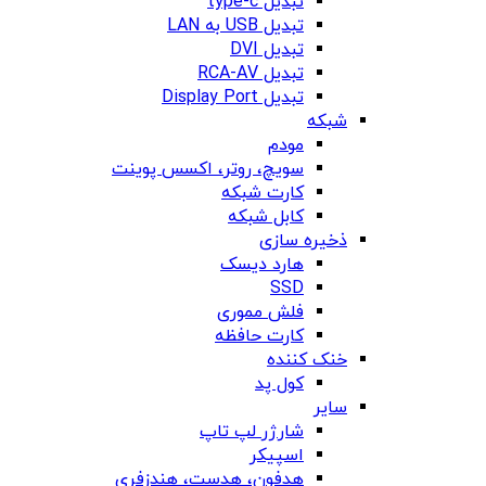
تبدیل type-c
تبدیل USB به LAN
تبدیل DVI
تبدیل RCA-AV
تبدیل Display Port
شبکه
مودم
سویچ، روتر، اکسس پوینت
کارت شبکه
کابل شبکه
ذخیره سازی
هارد دیسک
SSD
فلش مموری
کارت حافظه
خنک کننده
کول پد
سایر
شارژر لپ تاپ
اسپیکر
هدفون، هدست، هندزفری