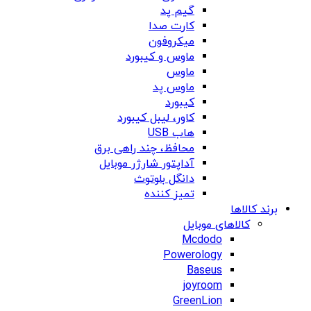
گیم پد
کارت صدا
میکروفون
ماوس و کیبورد
ماوس
ماوس پد
کیبورد
کاور، لیبل کیبورد
هاب USB
محافظ، چند راهی برق
آداپتور شارژر موبایل
دانگل بلوتوث
تمیز کننده
برند کالاها
کالاهای موبایل
Mcdodo
Powerology
Baseus
joyroom
GreenLion