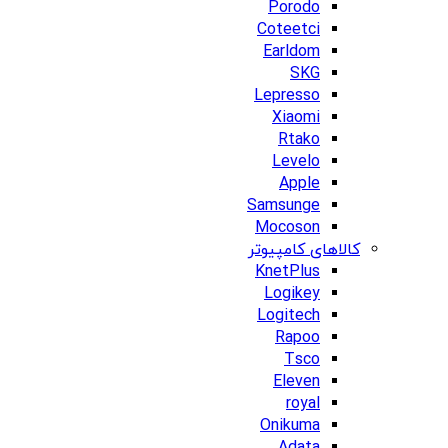
Porodo
Coteetci
Earldom
SKG
Lepresso
Xiaomi
Rtako
Levelo
Apple
Samsunge
Mocoson
کالاهای کامپیوتر
KnetPlus
Logikey
Logitech
Rapoo
Tsco
Eleven
royal
Onikuma