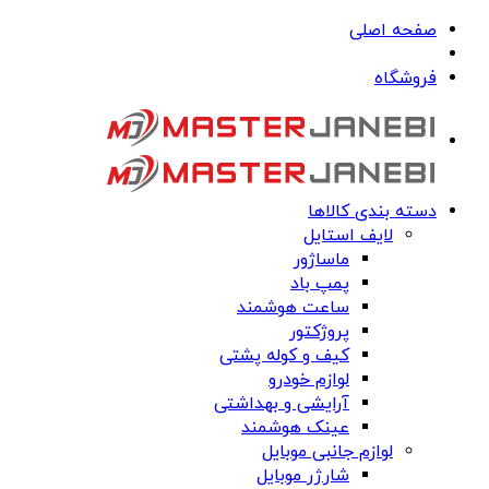
صفحه اصلی
فروشگاه
دسته بندی کالاها
لایف استایل
ماساژور
پمپ باد
ساعت هوشمند
پروژکتور
کیف و کوله پشتی
لوازم خودرو
آرایشی و بهداشتی
عینک هوشمند
لوازم جانبی موبایل
شارژر موبایل