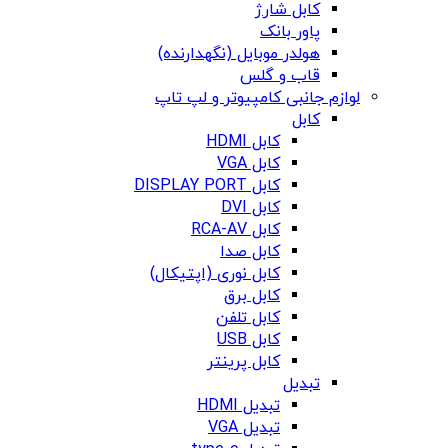
کابل شارژ
پاور بانک
هولدر موبایل (نگهدارنده)
قاب و گلس
لوازم جانبی کامپیوتر و لپ تاپ
کابل
کابل HDMI
کابل VGA
کابل DISPLAY PORT
کابل DVI
کابل RCA-AV
کابل صدا
کابل نوری (اپتیکال)
کابل برق
کابل تلفن
کابل USB
کابل پرینتر
تبدیل
تبدیل HDMI
تبدیل VGA