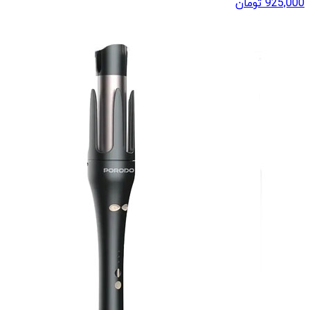
925,000
تومان