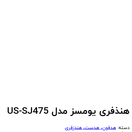
هنذفری یومسز مدل US-SJ475
دسته:
هدفون، هدست، هندزفری