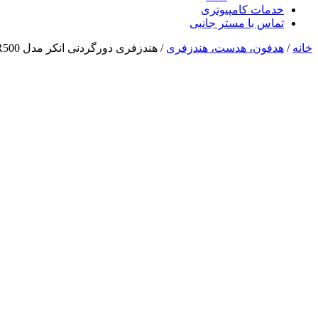
خدمات کامپیوتری
تماس با مستر جانبی
خانه
/
هدفون، هدست، هندزفری
/ هندزفری دورگردنی انکر مدل ANKER Soundcore R500