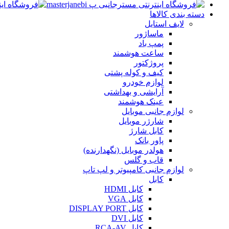
دسته بندی کالاها
لایف استایل
ماساژور
پمپ باد
ساعت هوشمند
پروژکتور
کیف و کوله پشتی
لوازم خودرو
آرایشی و بهداشتی
عینک هوشمند
لوازم جانبی موبایل
شارژر موبایل
کابل شارژ
پاور بانک
هولدر موبایل (نگهدارنده)
قاب و گلس
لوازم جانبی کامپیوتر و لپ تاپ
کابل
کابل HDMI
کابل VGA
کابل DISPLAY PORT
کابل DVI
کابل RCA-AV