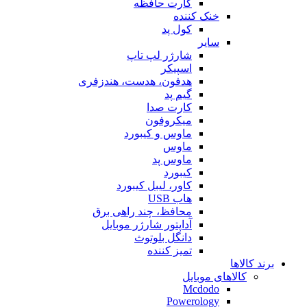
کارت حافظه
خنک کننده
کول پد
سایر
شارژر لپ تاپ
اسپیکر
هدفون، هدست، هندزفری
گیم پد
کارت صدا
میکروفون
ماوس و کیبورد
ماوس
ماوس پد
کیبورد
کاور، لیبل کیبورد
هاب USB
محافظ، چند راهی برق
آداپتور شارژر موبایل
دانگل بلوتوث
تمیز کننده
برند کالاها
کالاهای موبایل
Mcdodo
Powerology