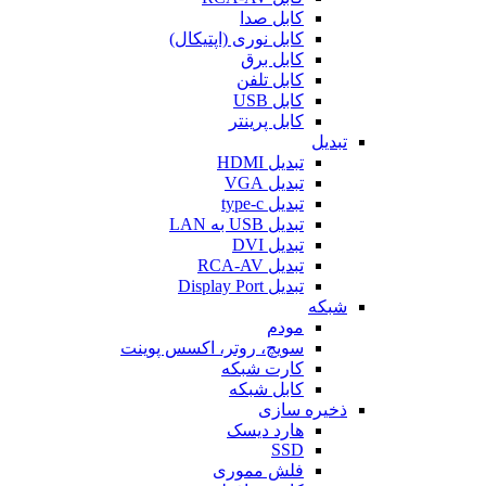
کابل صدا
کابل نوری (اپتیکال)
کابل برق
کابل تلفن
کابل USB
کابل پرینتر
تبدیل
تبدیل HDMI
تبدیل VGA
تبدیل type-c
تبدیل USB به LAN
تبدیل DVI
تبدیل RCA-AV
تبدیل Display Port
شبکه
مودم
سویچ، روتر، اکسس پوینت
کارت شبکه
کابل شبکه
ذخیره سازی
هارد دیسک
SSD
فلش مموری