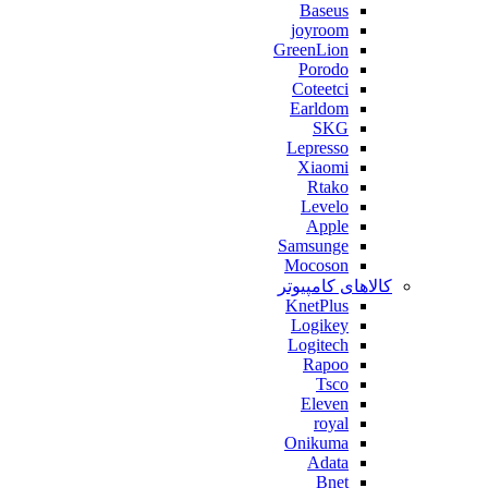
Baseus
joyroom
GreenLion
Porodo
Coteetci
Earldom
SKG
Lepresso
Xiaomi
Rtako
Levelo
Apple
Samsunge
Mocoson
کالاهای کامپیوتر
KnetPlus
Logikey
Logitech
Rapoo
Tsco
Eleven
royal
Onikuma
Adata
Bnet