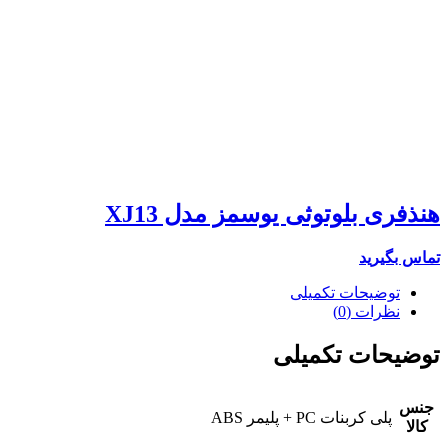
هنذفری بلوتوثی یوسمز مدل XJ13
تماس بگیرید
توضیحات تکمیلی
نظرات (0)
توضیحات تکمیلی
جنس
پلی کربنات PC + پليمر ABS
کالا