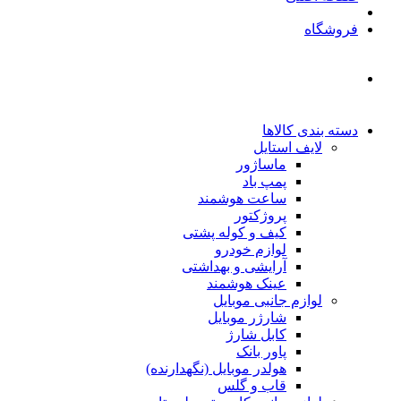
فروشگاه
دسته بندی کالاها
لایف استایل
ماساژور
پمپ باد
ساعت هوشمند
پروژکتور
کیف و کوله پشتی
لوازم خودرو
آرایشی و بهداشتی
عینک هوشمند
لوازم جانبی موبایل
شارژر موبایل
کابل شارژ
پاور بانک
هولدر موبایل (نگهدارنده)
قاب و گلس