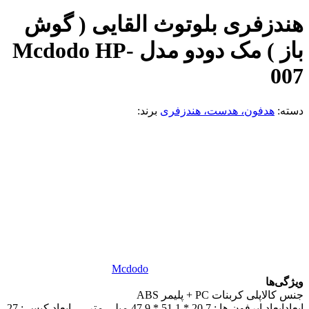
هندزفری بلوتوث القایی ( گوش
باز ) مک دودو مدل Mcdodo HP-
007
دسته:
هدفون، هدست، هندزفری
برند:
Mcdodo
ویژگی‌ها
جنس کالا
پلی کربنات PC + پليمر ABS
ابعاد
ابعاد ایرفون ها : 20.7 * 51.1 * 47.9 میلی متر … ابعاد کیس : 27