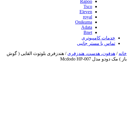
Rapoo
Tsco
Eleven
royal
Onikuma
Adata
Bnet
خدمات کامپیوتری
تماس با مستر جانبی
خانه
/
هدفون، هدست، هندزفری
/ هندزفری بلوتوث القایی ( گوش
باز ) مک دودو مدل Mcdodo HP-007