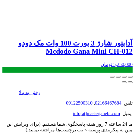
آداپتور شارژ 3 پورت 100 وات مک دودو
Mcdodo Gana Mini CH-012
5,250,000
تومان
.
رفتن به بالا
تلفن
02166467684
,
09122590310
ایمیل
info[at]masterjanebi.com
ما 24 ساعته 7 روز هفته پاسخگوی شما هستیم. (برای ویرایش این
متن به پیکربندی پوسته > تب برچسب‌ها مراجعه نمایید.)