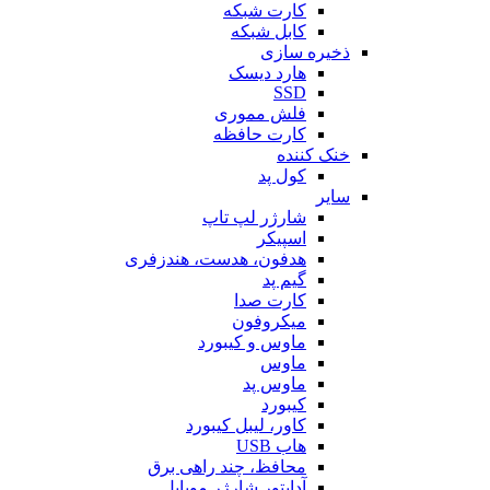
کارت شبکه
کابل شبکه
ذخیره سازی
هارد دیسک
SSD
فلش مموری
کارت حافظه
خنک کننده
کول پد
سایر
شارژر لپ تاپ
اسپیکر
هدفون، هدست، هندزفری
گیم پد
کارت صدا
میکروفون
ماوس و کیبورد
ماوس
ماوس پد
کیبورد
کاور، لیبل کیبورد
هاب USB
محافظ، چند راهی برق
آداپتور شارژر موبایل