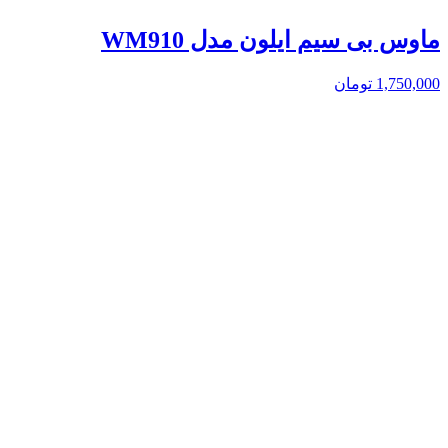
ماوس بی سیم ایلون مدل WM910
1,750,000
تومان