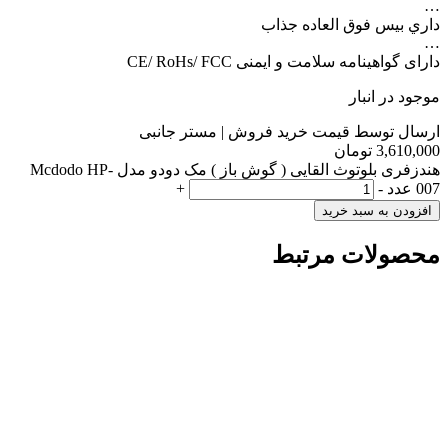
…
داري بيس فوق العاده جذاب
…
دارای گواهینامه سلامت و ایمنی CE/ RoHs/ FCC
موجود در انبار
ارسال توسط قیمت خرید فروش | مستر جانبی
3,610,000
تومان
هندزفری بلوتوث القایی ( گوش باز ) مک دودو مدل Mcdodo HP-
007 عدد
-
+
افزودن به سبد خرید
محصولات مرتبط