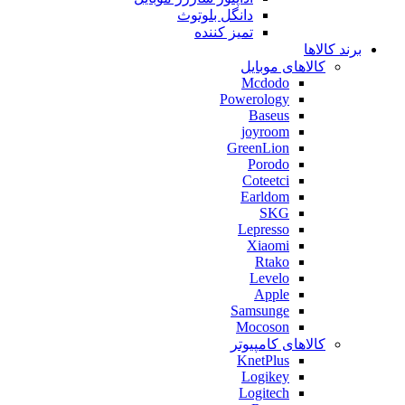
دانگل بلوتوث
تمیز کننده
برند کالاها
کالاهای موبایل
Mcdodo
Powerology
Baseus
joyroom
GreenLion
Porodo
Coteetci
Earldom
SKG
Lepresso
Xiaomi
Rtako
Levelo
Apple
Samsunge
Mocoson
کالاهای کامپیوتر
KnetPlus
Logikey
Logitech