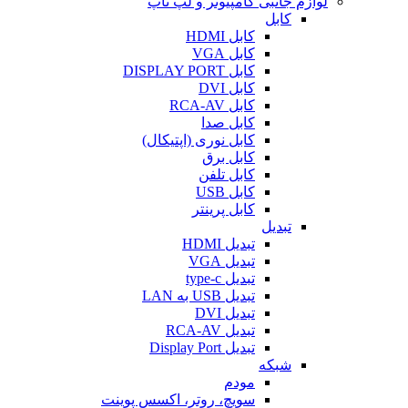
لوازم جانبی کامپیوتر و لپ تاپ
کابل
کابل HDMI
کابل VGA
کابل DISPLAY PORT
کابل DVI
کابل RCA-AV
کابل صدا
کابل نوری (اپتیکال)
کابل برق
کابل تلفن
کابل USB
کابل پرینتر
تبدیل
تبدیل HDMI
تبدیل VGA
تبدیل type-c
تبدیل USB به LAN
تبدیل DVI
تبدیل RCA-AV
تبدیل Display Port
شبکه
مودم
سویچ، روتر، اکسس پوینت