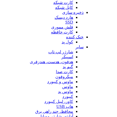
کارت شبکه
کابل شبکه
ذخیره سازی
هارد دیسک
SSD
فلش مموری
کارت حافظه
خنک کننده
کول پد
سایر
شارژر لپ تاپ
اسپیکر
هدفون، هدست، هندزفری
گیم پد
کارت صدا
میکروفون
ماوس و کیبورد
ماوس
ماوس پد
کیبورد
کاور، لیبل کیبورد
هاب USB
محافظ، چند راهی برق
آداپتور شارژر موبایل