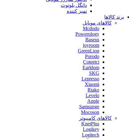
دانگل بلوتوث
تمیز کننده
برند کالاها
کالاهای موبایل
Mcdodo
Powerology
Baseus
joyroom
GreenLion
Porodo
Coteetci
Earldom
SKG
Lepresso
Xiaomi
Rtako
Levelo
Apple
Samsunge
Mocoson
کالاهای کامپیوتر
KnetPlus
Logikey
Logitech