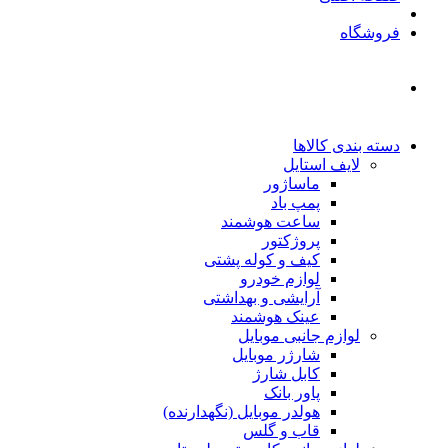
فروشگاه
دسته بندی کالاها
لایف استایل
ماساژور
پمپ باد
ساعت هوشمند
پروژکتور
کیف و کوله پشتی
لوازم خودرو
آرایشی و بهداشتی
عینک هوشمند
لوازم جانبی موبایل
شارژر موبایل
کابل شارژ
پاور بانک
هولدر موبایل (نگهدارنده)
قاب و گلس