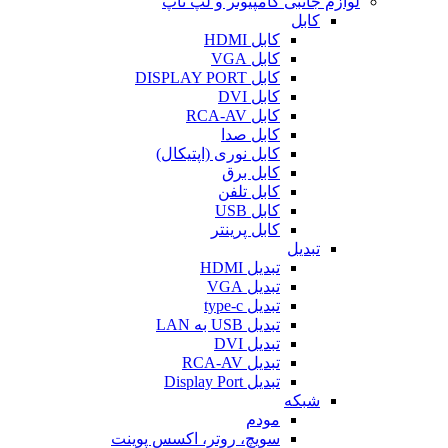
لوازم جانبی کامپیوتر و لپ تاپ
کابل
کابل HDMI
کابل VGA
کابل DISPLAY PORT
کابل DVI
کابل RCA-AV
کابل صدا
کابل نوری (اپتیکال)
کابل برق
کابل تلفن
کابل USB
کابل پرینتر
تبدیل
تبدیل HDMI
تبدیل VGA
تبدیل type-c
تبدیل USB به LAN
تبدیل DVI
تبدیل RCA-AV
تبدیل Display Port
شبکه
مودم
سویچ، روتر، اکسس پوینت