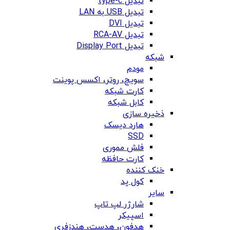
تبدیل type-c
تبدیل USB به LAN
تبدیل DVI
تبدیل RCA-AV
تبدیل Display Port
شبکه
مودم
سویچ، روتر، اکسس پوینت
کارت شبکه
کابل شبکه
ذخیره سازی
هارد دیسک
SSD
فلش مموری
کارت حافظه
خنک کننده
کول پد
سایر
شارژر لپ تاپ
اسپیکر
هدفون، هدست، هندزفری