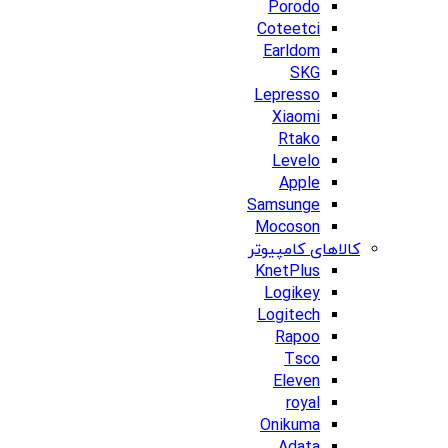
Porodo
Coteetci
Earldom
SKG
Lepresso
Xiaomi
Rtako
Levelo
Apple
Samsunge
Mocoson
کالاهای کامپیوتر
KnetPlus
Logikey
Logitech
Rapoo
Tsco
Eleven
royal
Onikuma