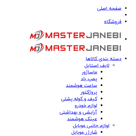
صفحه اصلی
فروشگاه
دسته بندی کالاها
لایف استایل
ماساژور
پمپ باد
ساعت هوشمند
پروژکتور
کیف و کوله پشتی
لوازم خودرو
آرایشی و بهداشتی
عینک هوشمند
لوازم جانبی موبایل
شارژر موبایل