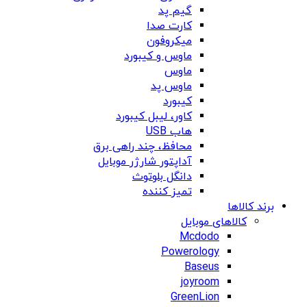
گیم پد
کارت صدا
میکروفون
ماوس و کیبورد
ماوس
ماوس پد
کیبورد
کاور، لیبل کیبورد
هاب USB
محافظ، چند راهی برق
آداپتور شارژر موبایل
دانگل بلوتوث
تمیز کننده
برند کالاها
کالاهای موبایل
Mcdodo
Powerology
Baseus
joyroom
GreenLion