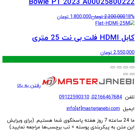
Bowie P1 2023 A00025800222
18%
2,200,000
تومان
1,800,000
تومان
کابل HDMI فلت بی نت 25 متری
2,550,000
تومان
.
رفتن به بالا
تلفن
02166467684
,
09122590310
ایمیل
info[at]masterjanebi.com
ما 24 ساعته 7 روز هفته پاسخگوی شما هستیم. (برای ویرایش
این متن به پیکربندی پوسته > تب برچسب‌ها مراجعه نمایید.)