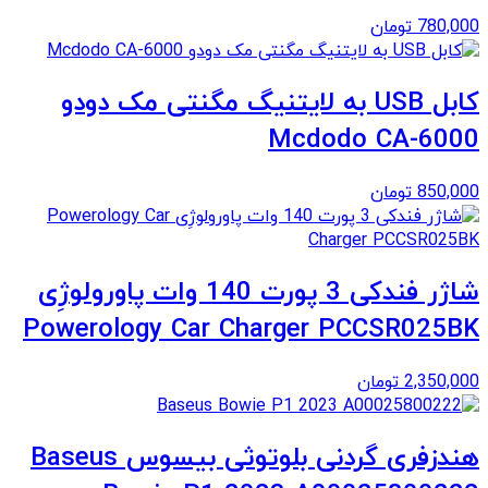
780,000
تومان
کابل USB به لایتنیگ مگنتی مک دودو
Mcdodo CA-6000
850,000
تومان
شاژر فندکی 3 پورت 140 وات پاورولوژِی
Powerology Car Charger PCCSR025BK
2,350,000
تومان
هندزفری گردنی بلوتوثی بیسوس Baseus