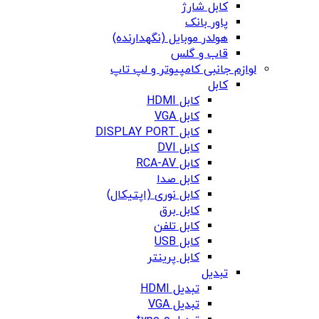
کابل شارژ
پاور بانک
هولدر موبایل (نگهدارنده)
قاب و گلس
لوازم جانبی کامپیوتر و لپ تاپ
کابل
کابل HDMI
کابل VGA
کابل DISPLAY PORT
کابل DVI
کابل RCA-AV
کابل صدا
کابل نوری (اپتیکال)
کابل برق
کابل تلفن
کابل USB
کابل پرینتر
تبدیل
تبدیل HDMI
تبدیل VGA