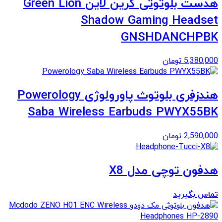
هدست بلوتوثی گرین لاین Green Lion
Shadow Gaming Headset
GNSHDANCHPBK
5,380,000
تومان
هندزفری بلوتوث پاورولوژی Powerology
Saba Wireless Earbuds PWYX55BK
2,590,000
تومان
هدفون توچی مدل X8
تماس بگیرید