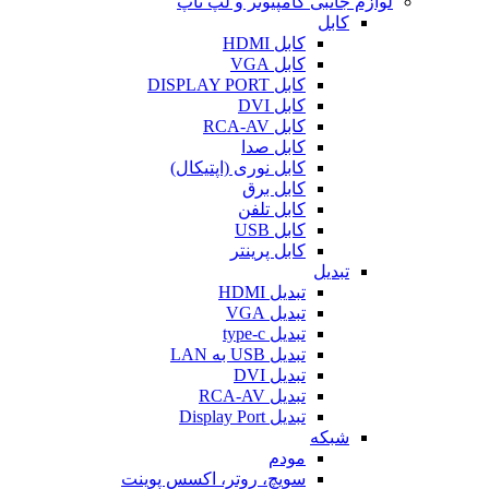
لوازم جانبی کامپیوتر و لپ تاپ
کابل
کابل HDMI
کابل VGA
کابل DISPLAY PORT
کابل DVI
کابل RCA-AV
کابل صدا
کابل نوری (اپتیکال)
کابل برق
کابل تلفن
کابل USB
کابل پرینتر
تبدیل
تبدیل HDMI
تبدیل VGA
تبدیل type-c
تبدیل USB به LAN
تبدیل DVI
تبدیل RCA-AV
تبدیل Display Port
شبکه
مودم
سویچ، روتر، اکسس پوینت