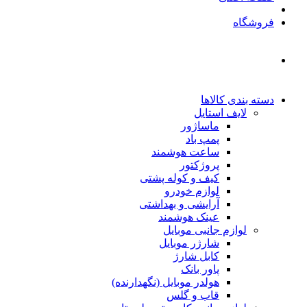
فروشگاه
دسته بندی کالاها
لایف استایل
ماساژور
پمپ باد
ساعت هوشمند
پروژکتور
کیف و کوله پشتی
لوازم خودرو
آرایشی و بهداشتی
عینک هوشمند
لوازم جانبی موبایل
شارژر موبایل
کابل شارژ
پاور بانک
هولدر موبایل (نگهدارنده)
قاب و گلس