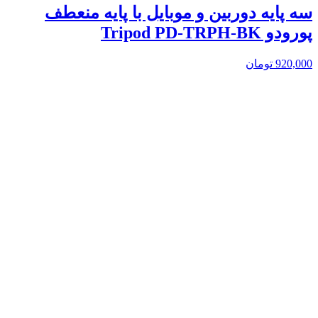
سه پایه دوربین و موبایل با پایه منعطف
پورودو Tripod PD-TRPH-BK
920,000
تومان