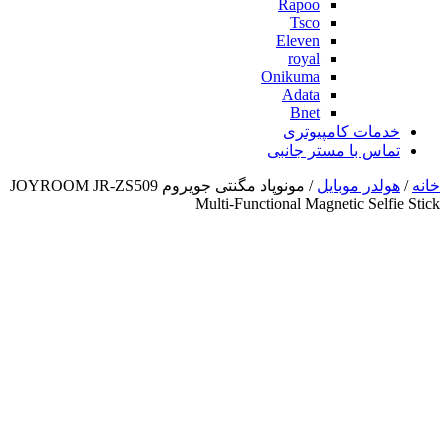
Rapoo
Tsco
Eleven
royal
Onikuma
Adata
Bnet
خدمات کامپیوتری
تماس با مستر جانبی
خانه
/
هولدر موبایل
/ مونوپاد مگنتی جویروم JOYROOM JR-ZS509
Multi-Functional Magnetic Selfie Stick