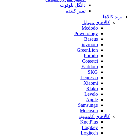
دانگل بلوتوث
تمیز کننده
برند کالاها
کالاهای موبایل
Mcdodo
Powerology
Baseus
joyroom
GreenLion
Porodo
Coteetci
Earldom
SKG
Lepresso
Xiaomi
Rtako
Levelo
Apple
Samsunge
Mocoson
کالاهای کامپیوتر
KnetPlus
Logikey
Logitech