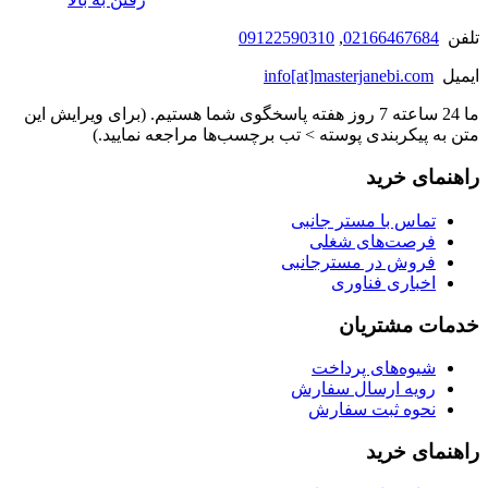
تلفن
02166467684
,
09122590310
ایمیل
info[at]masterjanebi.com
ما 24 ساعته 7 روز هفته پاسخگوی شما هستیم. (برای ویرایش این
متن به پیکربندی پوسته > تب برچسب‌ها مراجعه نمایید.)
راهنمای خرید
تماس با مستر جانبی
فرصت‌های شغلی
فروش در مسترجانبی
اخباری فناوری
خدمات مشتریان
شیوه‌های پرداخت
رویه ارسال سفارش
نحوه ثبت سفارش
راهنمای خرید