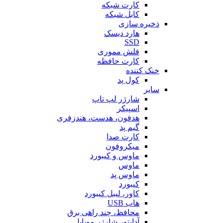
کارت شبکه
کابل شبکه
ذخیره سازی
هارد دیسک
SSD
فلش مموری
کارت حافظه
خنک کننده
کول پد
سایر
شارژر لپ تاپ
اسپیکر
هدفون، هدست، هندزفری
گیم پد
کارت صدا
میکروفون
ماوس و کیبورد
ماوس
ماوس پد
کیبورد
کاور، لیبل کیبورد
هاب USB
محافظ، چند راهی برق
آداپتور شارژر موبایل